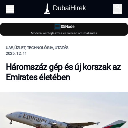
DubaiHirek
Keresés
05Node
Modern webfejlesztés és kereső optimalizálás
UAE, ÜZLET, TECHNOLÓGIA, UTAZÁS
2025. 12. 11
Háromszáz gép és új korszak az
Emirates életében