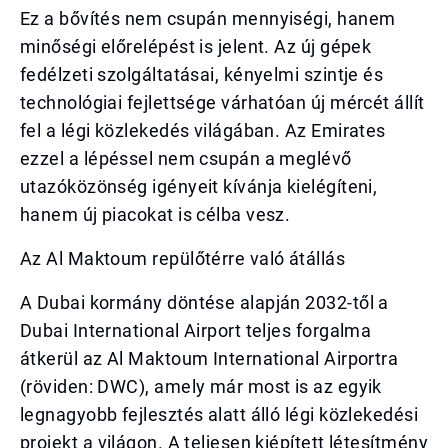
Ez a bővítés nem csupán mennyiségi, hanem
minőségi előrelépést is jelent. Az új gépek
fedélzeti szolgáltatásai, kényelmi szintje és
technológiai fejlettsége várhatóan új mércét állít
fel a légi közlekedés világában. Az Emirates
ezzel a lépéssel nem csupán a meglévő
utazóközönség igényeit kívánja kielégíteni,
hanem új piacokat is célba vesz.
Az Al Maktoum repülőtérre való átállás
A Dubai kormány döntése alapján 2032-től a
Dubai International Airport teljes forgalma
átkerül az Al Maktoum International Airportra
(röviden: DWC), amely már most is az egyik
legnagyobb fejlesztés alatt álló légi közlekedési
projekt a világon. A teljesen kiépített létesítmény