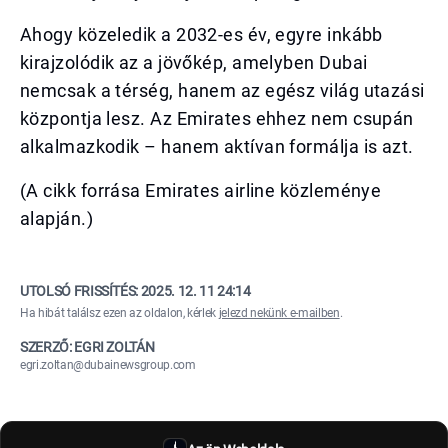
Ahogy közeledik a 2032-es év, egyre inkább
kirajzolódik az a jövőkép, amelyben Dubai
nemcsak a térség, hanem az egész világ utazási
központja lesz. Az Emirates ehhez nem csupán
alkalmazkodik – hanem aktívan formálja is azt.
(A cikk forrása Emirates airline közleménye
alapján.)
UTOLSÓ FRISSÍTÉS:
2025. 12. 11 24:14
Ha hibát találsz ezen az oldalon, kérlek
jelezd nekünk e-mailben
.
SZERZŐ: EGRI ZOLTÁN
egri.zoltan@dubainewsgroup.com