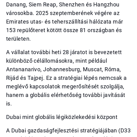
Danang, Siem Reap, Shenzhen és Hangzhou
városokba. 2025 szeptemberének végére az
Emirates utas- és teherszállítási hálózata már
153 repülőteret kötött össze 81 országban és
területen.
A vállalat további heti 28 járatot is bevezetett
különböző célállomásokra, mint például
Antananarivo, Johannesburg, Muscat, Róma,
Rijád és Tajpej. Ez a stratégiai lépés nemcsak a
meglévő kapcsolatok megerősítését szolgálja,
hanem a globális elérhetőség további javítását
is.
Dubai mint globális légiközlekedési központ
A Dubai gazdaságfejlesztési stratégiájában (D33