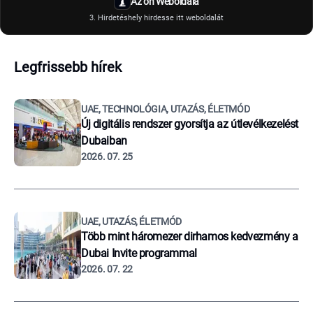
Az ön Weboldala
3. Hirdetéshely hirdesse itt weboldalát
Legfrissebb hírek
UAE, TECHNOLÓGIA, UTAZÁS, ÉLETMÓD
Új digitális rendszer gyorsítja az útlevélkezelést
Dubaiban
2026. 07. 25
UAE, UTAZÁS, ÉLETMÓD
Több mint háromezer dirhamos kedvezmény a
Dubai Invite programmal
2026. 07. 22