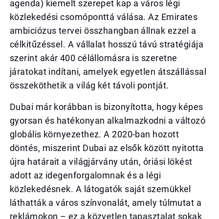
agenda) kiemelt szerepet kap a város légi
közlekedési csomóponttá válása. Az Emirates
ambiciózus tervei összhangban állnak ezzel a
célkitűzéssel. A vállalat hosszú távú stratégiája
szerint akár 400 célállomásra is szeretne
járatokat indítani, amelyek egyetlen átszállással
összeköthetik a világ két távoli pontját.
Dubai már korábban is bizonyította, hogy képes
gyorsan és hatékonyan alkalmazkodni a változó
globális környezethez. A 2020-ban hozott
döntés, miszerint Dubai az elsők között nyitotta
újra határait a világjárvány után, óriási lökést
adott az idegenforgalomnak és a légi
közlekedésnek. A látogatók saját szemükkel
láthatták a város színvonalát, amely túlmutat a
reklámokon – ez a közvetlen tapasztalat sokak