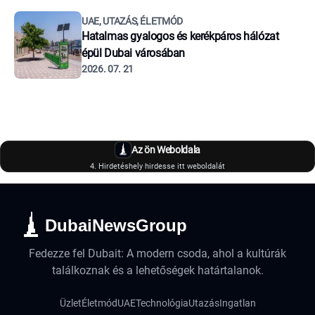
UAE, UTAZÁS, ÉLETMÓD
Hatalmas gyalogos és kerékpáros hálózat
épül Dubai városában
2026. 07. 21
Az ön Weboldala
4. Hirdetéshely hirdesse itt weboldalát
DubaiNewsGroup
Fedezze fel Dubait: A modern csoda, ahol a kultúrák
találkoznak és a lehetőségek határtalanok.
Üzlet
Életmód
UAE
Technológia
Utazás
Ingatlan