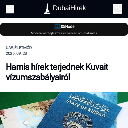
DubaiHirek
Keresés
05Node
Modern webfejlesztés és kereső optimalizálás
UAE, ÉLETMÓD
2025. 09. 28
Hamis hírek terjednek Kuvait
vízumszabályairól