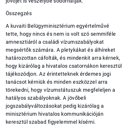
jövőjét is veszélybe sodorhatják.
Összegzés
A kuvaiti Belügyminisztérium egyértelművé
tette, hogy nincs és nem is volt szó semmiféle
amnesztiáról a családi vízumszabályokat
megsértők számára. A pletykákat és álhíreket
határozottan cáfolták, és mindenkit arra kérnek,
hogy kizárólag a hivatalos csatornákon keresztül
tájékozódjon. Az érintetteknek érdemes jogi
tanácsot kérniük és minden eszközzel arra
törekedni, hogy vízumstátuszuk megfeleljen a
hatályos szabályoknak. A jövőbeli
jogszabályváltozásokat pedig kizárólag a
minisztérium hivatalos kommunikációján
keresztül szabad figyelemmel kísérni.