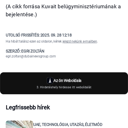
(A cikk forrása Kuvait belügyminisztériumának a
bejelentése.)
UTOLSÓ FRISSÍTÉS:
2025. 09. 28 12:18
Ha hibát találsz ezen az oldalon, kérlek
jelezd nekünk e-mailben
.
SZERZŐ: EGRI ZOLTÁN
egri.zoltan@dubainewsgroup.com
Az ön Weboldala
3. Hirdetéshely hirdesse itt weboldalát
Legfrissebb hírek
UAE, TECHNOLÓGIA, UTAZÁS, ÉLETMÓD