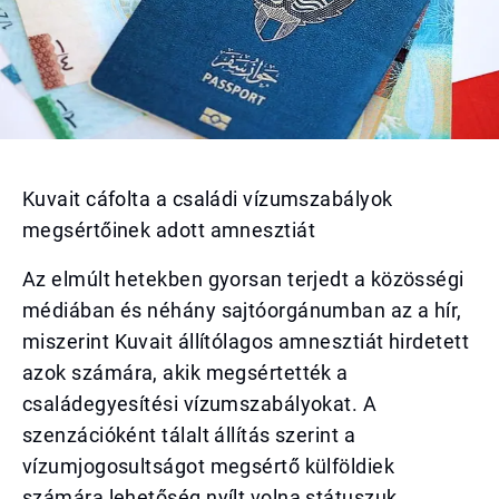
Kuvait cáfolta a családi vízumszabályok
megsértőinek adott amnesztiát
Az elmúlt hetekben gyorsan terjedt a közösségi
médiában és néhány sajtóorgánumban az a hír,
miszerint Kuvait állítólagos amnesztiát hirdetett
azok számára, akik megsértették a
családegyesítési vízumszabályokat. A
szenzációként tálalt állítás szerint a
vízumjogosultságot megsértő külföldiek
számára lehetőség nyílt volna státuszuk