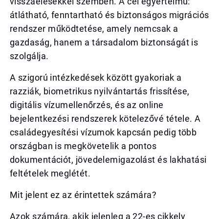
visszaélésekkel szemben. A cél egyértelmű:
átlátható, fenntartható és biztonságos migrációs
rendszer működtetése, amely nemcsak a
gazdaság, hanem a társadalom biztonságát is
szolgálja.
A szigorú intézkedések között gyakoriak a
razziák, biometrikus nyilvántartás frissítése,
digitális vízumellenőrzés, és az online
bejelentkezési rendszerek kötelezővé tétele. A
családegyesítési vízumok kapcsán pedig több
országban is megkövetelik a pontos
dokumentációt, jövedelemigazolást és lakhatási
feltételek meglétét.
Mit jelent ez az érintettek számára?
Azok számára, akik jelenleg a 22-es cikkely