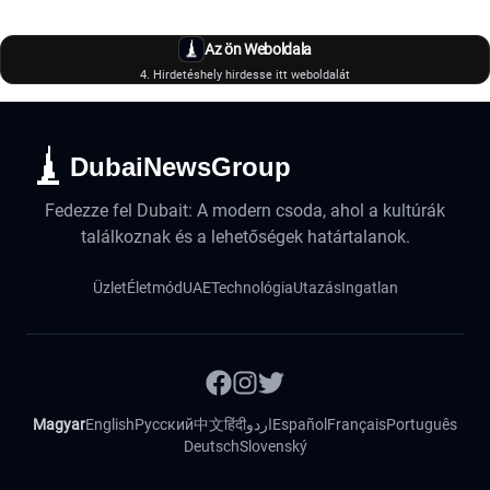
Az ön Weboldala
4. Hirdetéshely hirdesse itt weboldalát
DubaiNewsGroup
Fedezze fel Dubait: A modern csoda, ahol a kultúrák
találkoznak és a lehetőségek határtalanok.
Üzlet
Életmód
UAE
Technológia
Utazás
Ingatlan
Magyar
English
Русский
中文
हिंदी
اردو
Español
Français
Português
Deutsch
Slovenský