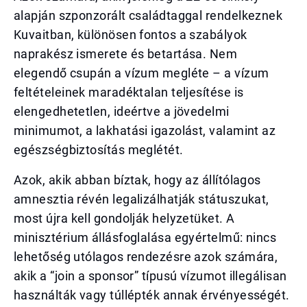
alapján szponzorált családtaggal rendelkeznek
Kuvaitban, különösen fontos a szabályok
naprakész ismerete és betartása. Nem
elegendő csupán a vízum megléte – a vízum
feltételeinek maradéktalan teljesítése is
elengedhetetlen, ideértve a jövedelmi
minimumot, a lakhatási igazolást, valamint az
egészségbiztosítás meglétét.
Azok, akik abban bíztak, hogy az állítólagos
amnesztia révén legalizálhatják státuszukat,
most újra kell gondolják helyzetüket. A
minisztérium állásfoglalása egyértelmű: nincs
lehetőség utólagos rendezésre azok számára,
akik a “join a sponsor” típusú vízumot illegálisan
használták vagy túllépték annak érvényességét.