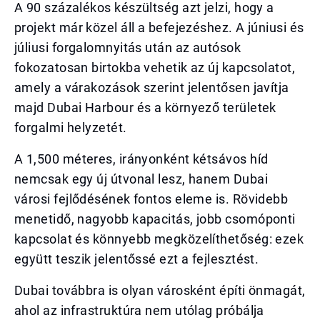
A 90 százalékos készültség azt jelzi, hogy a
projekt már közel áll a befejezéshez. A júniusi és
júliusi forgalomnyitás után az autósok
fokozatosan birtokba vehetik az új kapcsolatot,
amely a várakozások szerint jelentősen javítja
majd Dubai Harbour és a környező területek
forgalmi helyzetét.
A 1,500 méteres, irányonként kétsávos híd
nemcsak egy új útvonal lesz, hanem Dubai
városi fejlődésének fontos eleme is. Rövidebb
menetidő, nagyobb kapacitás, jobb csomóponti
kapcsolat és könnyebb megközelíthetőség: ezek
együtt teszik jelentőssé ezt a fejlesztést.
Dubai továbbra is olyan városként építi önmagát,
ahol az infrastruktúra nem utólag próbálja