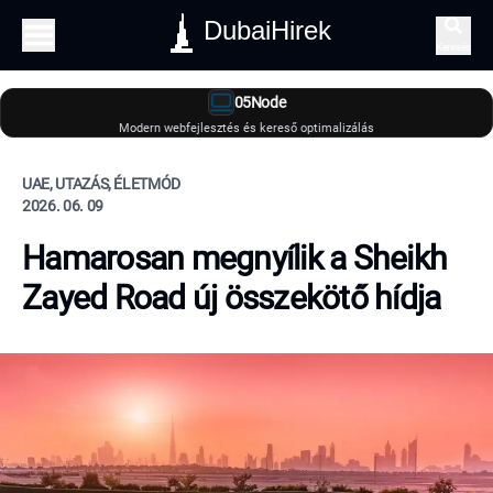
DubaiHirek
Keresés
05Node
Modern webfejlesztés és kereső optimalizálás
UAE, UTAZÁS, ÉLETMÓD
2026. 06. 09
Hamarosan megnyílik a Sheikh
Zayed Road új összekötő hídja