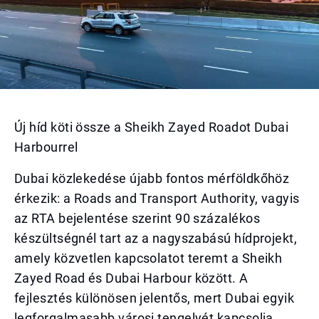
Új híd köti össze a Sheikh Zayed Roadot Dubai
Harbourrel
Dubai közlekedése újabb fontos mérföldkőhöz
érkezik: a Roads and Transport Authority, vagyis
az RTA bejelentése szerint 90 százalékos
készültségnél tart az a nagyszabású hídprojekt,
amely közvetlen kapcsolatot teremt a Sheikh
Zayed Road és Dubai Harbour között. A
fejlesztés különösen jelentős, mert Dubai egyik
legforgalmasabb városi tengelyét kapcsolja