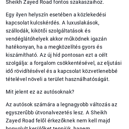
Sheikh Zayed Road fontos szakaszaihoz.
Egy ilyen helyszín esetében a közlekedési
kapcsolat kulcskérdés. A luxuslakások,
szállodák, kikötői szolgáltatások és
vendéglátóhelyek akkor működnek igazán
hatékonyan, ha a megközelítés gyors és
kiszámítható. Az új híd pontosan ezt a célt
szolgálja: a forgalom csökkentésével, az eljutási
idő rövidítésével és a kapcsolat közvetlenebbé
tételével növeli a terület használhatóságát.
Mit jelent ez az autósoknak?
Az autósok számára a legnagyobb változás az
egyszerűbb útvonalvezetés lesz. A Sheikh
Zayed Road felől érkezőknek nem kell majd
bonyolult kerülőket tenniük, hanem