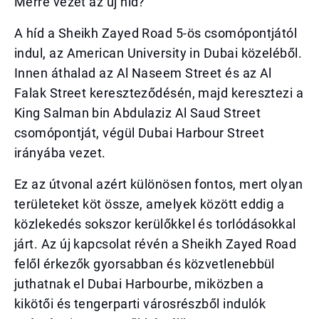
Merre vezet az új híd?
A híd a Sheikh Zayed Road 5-ös csomópontjától
indul, az American University in Dubai közeléből.
Innen áthalad az Al Naseem Street és az Al
Falak Street kereszteződésén, majd keresztezi a
King Salman bin Abdulaziz Al Saud Street
csomópontját, végül Dubai Harbour Street
irányába vezet.
Ez az útvonal azért különösen fontos, mert olyan
területeket köt össze, amelyek között eddig a
közlekedés sokszor kerülőkkel és torlódásokkal
járt. Az új kapcsolat révén a Sheikh Zayed Road
felől érkezők gyorsabban és közvetlenebbül
juthatnak el Dubai Harbourbe, miközben a
kikötői és tengerparti városrészből indulók