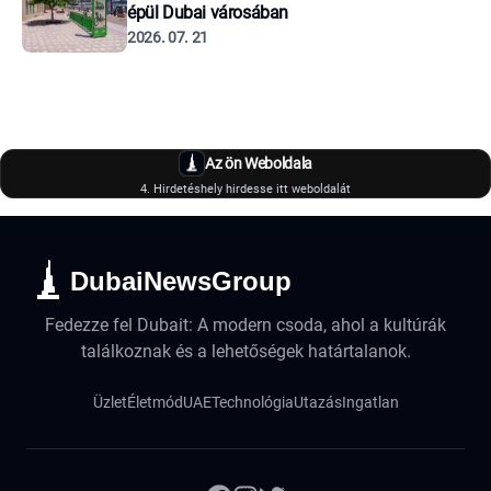
épül Dubai városában
2026. 07. 21
Az ön Weboldala
4. Hirdetéshely hirdesse itt weboldalát
DubaiNewsGroup
Fedezze fel Dubait: A modern csoda, ahol a kultúrák
találkoznak és a lehetőségek határtalanok.
Üzlet
Életmód
UAE
Technológia
Utazás
Ingatlan