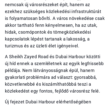
nemcsak új városrészeket épít, hanem az
ezekhez szükséges közlekedési infrastruktúrát
is folyamatosan bővíti. A város növekedése csak
akkor tartható fenn kényelmesen, ha az utak,
hidak, csomópontok és tömegközlekedési
kapcsolatok lépést tartanak a lakosság, a
turizmus és az üzleti élet igényeivel.
A Sheikh Zayed Road és Dubai Harbour közötti
új híd ennek a szemléletnek az egyik legfrissebb
példája. Nem látványosságnak épül, hanem
gyakorlati problémára ad választ: gyorsabbá,
közvetlenebbé és kiszámíthatóbbá teszi a
közlekedést egy fontos, fejlődő városrész felé.
Új fejezet Dubai Harbour elérhetőségében