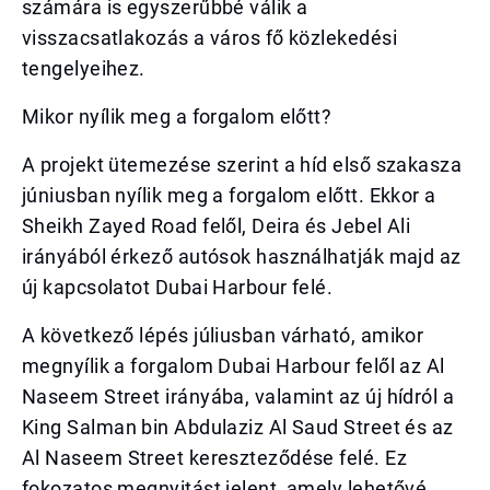
számára is egyszerűbbé válik a
visszacsatlakozás a város fő közlekedési
tengelyeihez.
Mikor nyílik meg a forgalom előtt?
A projekt ütemezése szerint a híd első szakasza
júniusban nyílik meg a forgalom előtt. Ekkor a
Sheikh Zayed Road felől, Deira és Jebel Ali
irányából érkező autósok használhatják majd az
új kapcsolatot Dubai Harbour felé.
A következő lépés júliusban várható, amikor
megnyílik a forgalom Dubai Harbour felől az Al
Naseem Street irányába, valamint az új hídról a
King Salman bin Abdulaziz Al Saud Street és az
Al Naseem Street kereszteződése felé. Ez
fokozatos megnyitást jelent, amely lehetővé