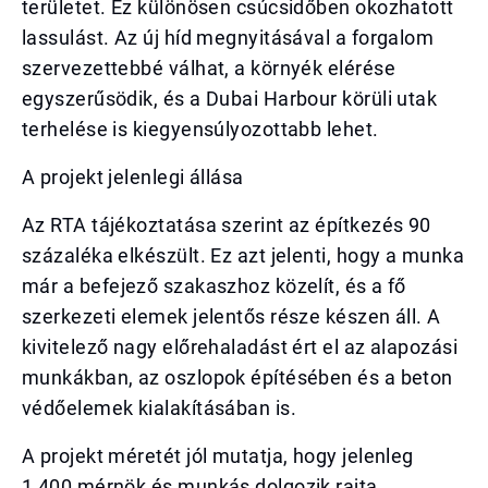
területet. Ez különösen csúcsidőben okozhatott
lassulást. Az új híd megnyitásával a forgalom
szervezettebbé válhat, a környék elérése
egyszerűsödik, és a Dubai Harbour körüli utak
terhelése is kiegyensúlyozottabb lehet.
A projekt jelenlegi állása
Az RTA tájékoztatása szerint az építkezés 90
százaléka elkészült. Ez azt jelenti, hogy a munka
már a befejező szakaszhoz közelít, és a fő
szerkezeti elemek jelentős része készen áll. A
kivitelező nagy előrehaladást ért el az alapozási
munkákban, az oszlopok építésében és a beton
védőelemek kialakításában is.
A projekt méretét jól mutatja, hogy jelenleg
1,400 mérnök és munkás dolgozik rajta,