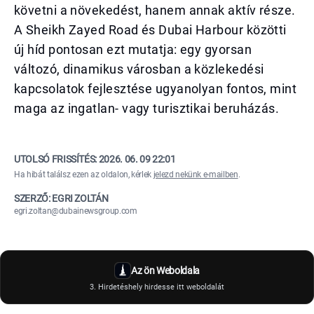
követni a növekedést, hanem annak aktív része.
A Sheikh Zayed Road és Dubai Harbour közötti
új híd pontosan ezt mutatja: egy gyorsan
változó, dinamikus városban a közlekedési
kapcsolatok fejlesztése ugyanolyan fontos, mint
maga az ingatlan- vagy turisztikai beruházás.
UTOLSÓ FRISSÍTÉS:
2026. 06. 09 22:01
Ha hibát találsz ezen az oldalon, kérlek
jelezd nekünk e-mailben
.
SZERZŐ: EGRI ZOLTÁN
egri.zoltan@dubainewsgroup.com
Az ön Weboldala
3. Hirdetéshely hirdesse itt weboldalát