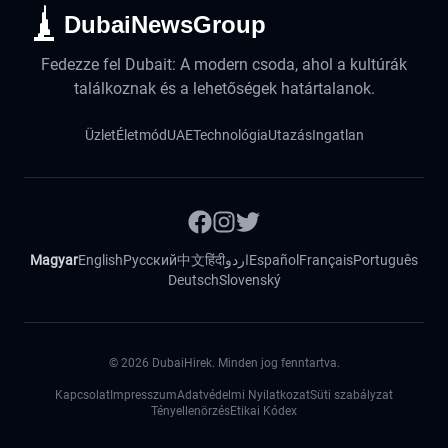
DubaiNewsGroup
Fedezze fel Dubait: A modern csoda, ahol a kultúrák
találkoznak és a lehetőségek határtalanok.
Üzlet
Életmód
UAE
Technológia
Utazás
Ingatlan
Magyar
English
Русский
中文
हिंदी
اردو
Español
Français
Português
Deutsch
Slovenský
©
2026
DubaiHirek. Minden jog fenntartva.
Kapcsolat
Impresszum
Adatvédelmi Nyilatkozat
Süti szabályzat
Tényellenörzés
Etikai Kódex