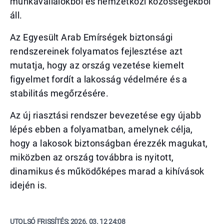
munkavállalókból és nemzetközi közösségekből
áll.
Az Egyesült Arab Emírségek biztonsági
rendszereinek folyamatos fejlesztése azt
mutatja, hogy az ország vezetése kiemelt
figyelmet fordít a lakosság védelmére és a
stabilitás megőrzésére.
Az új riasztási rendszer bevezetése egy újabb
lépés ebben a folyamatban, amelynek célja,
hogy a lakosok biztonságban érezzék magukat,
miközben az ország továbbra is nyitott,
dinamikus és működőképes marad a kihívások
idején is.
UTOLSÓ FRISSÍTÉS:
2026. 03. 12 24:08