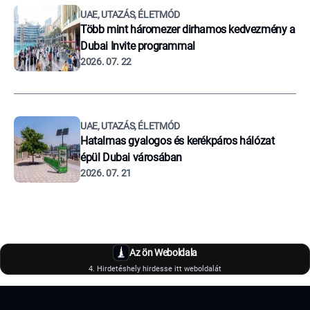
UAE, UTAZÁS, ÉLETMÓD
Több mint háromezer dirhamos kedvezmény a
Dubai Invite programmal
2026. 07. 22
UAE, UTAZÁS, ÉLETMÓD
Hatalmas gyalogos és kerékpáros hálózat
épül Dubai városában
2026. 07. 21
Az ön Weboldala
4. Hirdetéshely hirdesse itt weboldalát