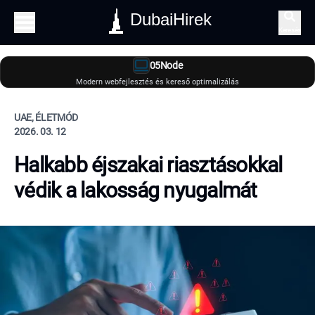
DubaiHirek
Keresés
05Node
Modern webfejlesztés és kereső optimalizálás
UAE, ÉLETMÓD
2026. 03. 12
Halkabb éjszakai riasztásokkal
védik a lakosság nyugalmát