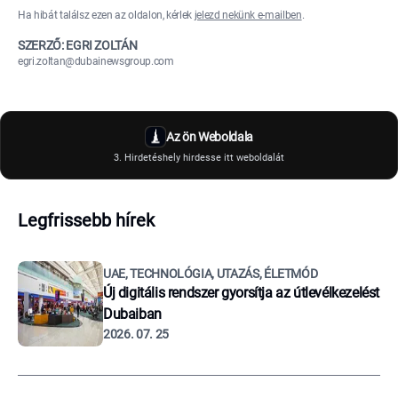
Ha hibát találsz ezen az oldalon, kérlek
jelezd nekünk e-mailben
.
SZERZŐ: EGRI ZOLTÁN
egri.zoltan@dubainewsgroup.com
Az ön Weboldala
3. Hirdetéshely hirdesse itt weboldalát
Legfrissebb hírek
UAE, TECHNOLÓGIA, UTAZÁS, ÉLETMÓD
Új digitális rendszer gyorsítja az útlevélkezelést
Dubaiban
2026. 07. 25