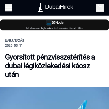
DubaiHirek
Keresés
05Node
Modern webfejlesztés és kereső optimalizálás
UAE, UTAZÁS
2026. 03. 11
Gyorsított pénzvisszatérítés a
dubai légiközlekedési káosz
után