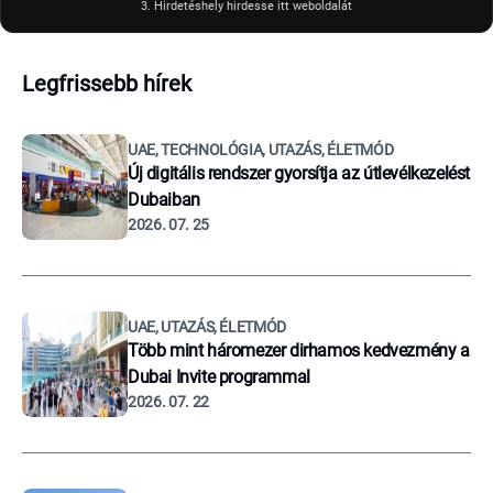
3. Hirdetéshely hirdesse itt weboldalát
Legfrissebb hírek
UAE, TECHNOLÓGIA, UTAZÁS, ÉLETMÓD
Új digitális rendszer gyorsítja az útlevélkezelést
Dubaiban
2026. 07. 25
UAE, UTAZÁS, ÉLETMÓD
Több mint háromezer dirhamos kedvezmény a
Dubai Invite programmal
2026. 07. 22