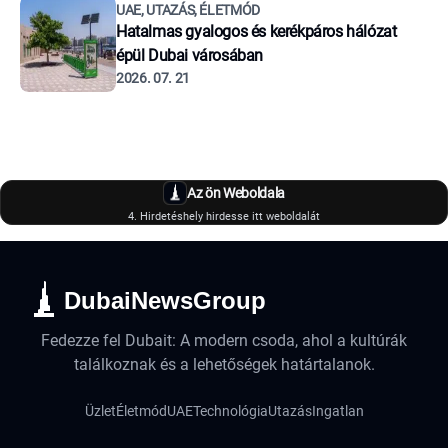
UAE, UTAZÁS, ÉLETMÓD
Hatalmas gyalogos és kerékpáros hálózat
épül Dubai városában
2026. 07. 21
Az ön Weboldala
4. Hirdetéshely hirdesse itt weboldalát
DubaiNewsGroup
Fedezze fel Dubait: A modern csoda, ahol a kultúrák
találkoznak és a lehetőségek határtalanok.
Üzlet
Életmód
UAE
Technológia
Utazás
Ingatlan