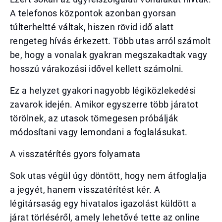
A telefonos központok azonban gyorsan
túlterheltté váltak, hiszen rövid idő alatt
rengeteg hívás érkezett. Több utas arról számolt
be, hogy a vonalak gyakran megszakadtak vagy
hosszú várakozási idővel kellett számolni.
Ez a helyzet gyakori nagyobb légiközlekedési
zavarok idején. Amikor egyszerre több járatot
törölnek, az utasok tömegesen próbálják
módosítani vagy lemondani a foglalásukat.
A visszatérítés gyors folyamata
Sok utas végül úgy döntött, hogy nem átfoglalja
a jegyét, hanem visszatérítést kér. A
légitársaság egy hivatalos igazolást küldött a
járat törléséről, amely lehetővé tette az online