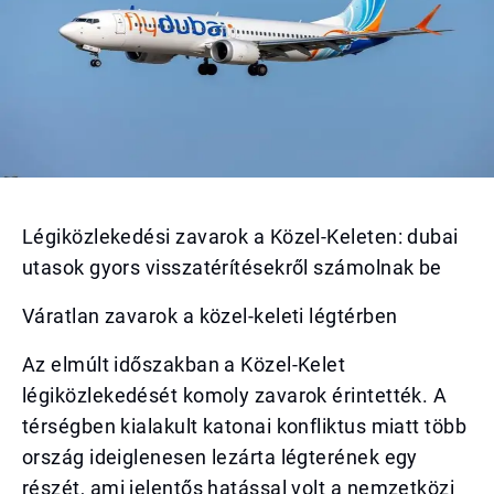
Légiközlekedési zavarok a Közel-Keleten: dubai
utasok gyors visszatérítésekről számolnak be
Váratlan zavarok a közel-keleti légtérben
Az elmúlt időszakban a Közel-Kelet
légiközlekedését komoly zavarok érintették. A
térségben kialakult katonai konfliktus miatt több
ország ideiglenesen lezárta légterének egy
részét, ami jelentős hatással volt a nemzetközi