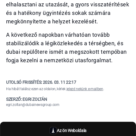
elhalasztani az utazását, a gyors visszatérítések
és a hatékony ügyintézés sokak számára
megkönnyítette a helyzet kezelését.
A következő napokban várhatóan tovább
stabilizálódik a légiközlekedés a térségben, és
dubai repülőtere ismét a megszokott tempóban
fogja kezelni a nemzetközi utasforgalmat.
UTOLSÓ FRISSÍTÉS:
2026. 03. 11 22:17
Ha hibát találsz ezen az oldalon, kérlek
jelezd nekünk e-mailben
.
SZERZŐ: EGRI ZOLTÁN
egri.zoltan@dubainewsgroup.com
Az ön Weboldala