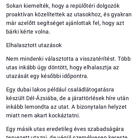
Sokan kiemelték, hogy a repülőtéri dolgozók
proaktívan közelítettek az utasokhoz, és gyakran
már azelőtt segítséget ajánlottak fel, hogy azt
bárki kérte volna.
Elhalasztott utazások
Nem mindenki választotta a visszatérítést. Több
utas inkább úgy döntött, hogy elhalasztja az
utazását egy későbbi időpontra.
Egy dubai lakos például családlátogatásra
készült Dél-Ázsiába, de a járattörlések híre után
inkább lemondta az utat. A bizonytalan helyzet
miatt nem akart kockáztatni.
Egy másik utas eredetileg éves szabadságára
tervezett utazni, de végül személyesen kereste