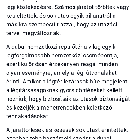
légi közlekedésre. Számos járatot töröltek vagy
késleltettek, és sok utas egyik pillanatról a
másikra szembesült azzal, hogy az utazási
tervei megváltoznak.
A dubai nemzetközi repülőtér a világ egyik
legforgalmasabb nemzetközi csomópontja,
ezért különösen érzékenyen reagál minden
olyan eseményre, amely a légi útvonalakat
érinti. Amikor a légtér lezárások híre megjelent,
a légitársaságoknak gyors döntéseket kellett
hozniuk, hogy biztosítsák az utasok biztonságát
és kezeljék a menetrendekben keletkező
fennakadásokat.
A járattörlések és késések sok utast érintettek,
azonban több beszámoló szerint a dubai