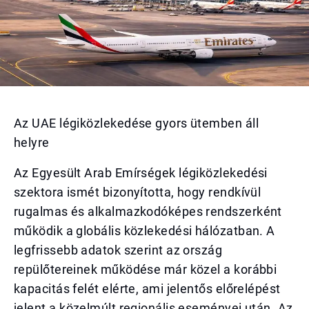
Az UAE légiközlekedése gyors ütemben áll
helyre
Az Egyesült Arab Emírségek légiközlekedési
szektora ismét bizonyította, hogy rendkívül
rugalmas és alkalmazkodóképes rendszerként
működik a globális közlekedési hálózatban. A
legfrissebb adatok szerint az ország
repülőtereinek működése már közel a korábbi
kapacitás felét elérte, ami jelentős előrelépést
jelent a közelmúlt regionális eseményei után. Az