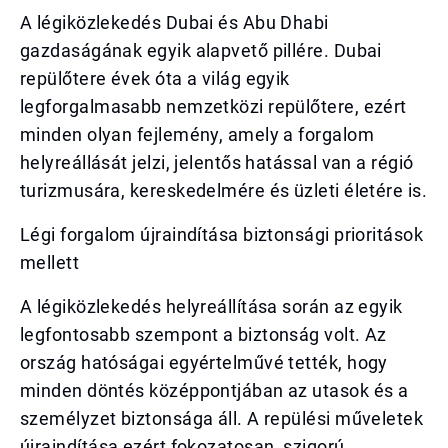
A légiközlekedés Dubai és Abu Dhabi
gazdaságának egyik alapvető pillére. Dubai
repülőtere évek óta a világ egyik
legforgalmasabb nemzetközi repülőtere, ezért
minden olyan fejlemény, amely a forgalom
helyreállását jelzi, jelentős hatással van a régió
turizmusára, kereskedelmére és üzleti életére is.
Légi forgalom újraindítása biztonsági prioritások
mellett
A légiközlekedés helyreállítása során az egyik
legfontosabb szempont a biztonság volt. Az
ország hatóságai egyértelművé tették, hogy
minden döntés középpontjában az utasok és a
személyzet biztonsága áll. A repülési műveletek
újraindítása ezért fokozatosan, szigorú