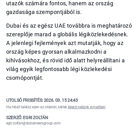
utazók számára fontos, hanem az ország
gazdasága szempontjából is.
Dubai és az egész UAE továbbra is meghatározó
szereplője marad a globális légiközlekedésnek.
A jelenlegi fejlemények azt mutatják, hogy az
ország képes gyorsan alkalmazkodni a
kihívásokhoz, és rövid idő alatt helyreállítani a
világ egyik legfontosabb légi közlekedési
csomópontját.
UTOLSÓ FRISSÍTÉS:
2026. 03. 15 24:43
Ha hibát találsz ezen az oldalon, kérlek
jelezd nekünk e-mailben
.
SZERZŐ: EGRI ZOLTÁN
egri.zoltan@dubainewsgroup.com