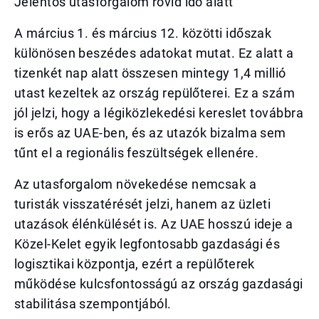
Jelentős utasforgalom rövid idő alatt
A március 1. és március 12. közötti időszak
különösen beszédes adatokat mutat. Ez alatt a
tizenkét nap alatt összesen mintegy 1,4 millió
utast kezeltek az ország repülőterei. Ez a szám
jól jelzi, hogy a légiközlekedési kereslet továbbra
is erős az UAE-ben, és az utazók bizalma sem
tűnt el a regionális feszültségek ellenére.
Az utasforgalom növekedése nemcsak a
turisták visszatérését jelzi, hanem az üzleti
utazások élénkülését is. Az UAE hosszú ideje a
Közel-Kelet egyik legfontosabb gazdasági és
logisztikai központja, ezért a repülőterek
működése kulcsfontosságú az ország gazdasági
stabilitása szempontjából.