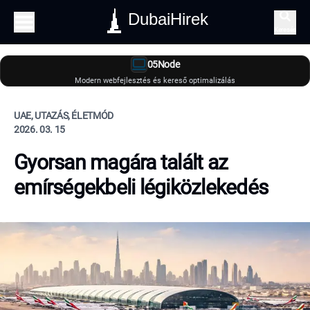
DubaiHirek
Keresés
05Node
Modern webfejlesztés és kereső optimalizálás
UAE, UTAZÁS, ÉLETMÓD
2026. 03. 15
Gyorsan magára talált az
emírségekbeli légiközlekedés