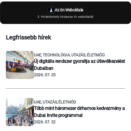
Az ön Weboldala
3. Hirdetéshely hirdesse itt weboldalát
Legfrissebb hírek
UAE, TECHNOLÓGIA, UTAZÁS, ÉLETMÓD
Új digitális rendszer gyorsítja az útlevélkezelést
Dubaiban
2026. 07. 25
UAE, UTAZÁS, ÉLETMÓD
Több mint háromezer dirhamos kedvezmény a
Dubai Invite programmal
2026. 07. 22