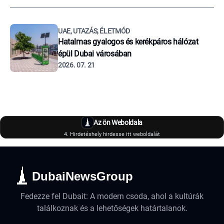
UAE, UTAZÁS, ÉLETMÓD
Hatalmas gyalogos és kerékpáros hálózat
épül Dubai városában
2026. 07. 21
Az ön Weboldala
4. Hirdetéshely hirdesse itt weboldalát
DubaiNewsGroup
Fedezze fel Dubait: A modern csoda, ahol a kultúrák
találkoznak és a lehetőségek határtalanok.