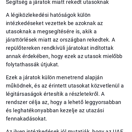
Segítség a járatok miatt rekedt utasoknak
A légiközlekedési hatóságok külön
intézkedéseket vezettek be azoknak az
utasoknak a megsegítésére is, akik a
járattörlések miatt az országban rekedtek. A
repülőtereken rendkívüli járatokat indítottak
annak érdekében, hogy ezek az utasok mielőbb
folytathassák útjukat.
Ezek a járatok külön menetrend alapján
működnek, és az érintett utasokat közvetlenül a
légitársaságok értesítik a részletekről. A
rendszer célja az, hogy a lehető leggyorsabban
és leghatékonyabban kezelje az utazási
fennakadásokat.
Az ilyen intézkedések jól mutatják, hogy az UAE