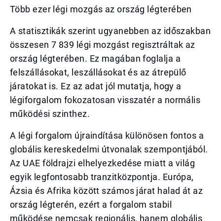
Több ezer légi mozgás az ország légterében
A statisztikák szerint ugyanebben az időszakban
összesen 7 839 légi mozgást regisztráltak az
ország légterében. Ez magában foglalja a
felszállásokat, leszállásokat és az átrepülő
járatokat is. Ez az adat jól mutatja, hogy a
légiforgalom fokozatosan visszatér a normális
működési szinthez.
A légi forgalom újraindítása különösen fontos a
globális kereskedelmi útvonalak szempontjából.
Az UAE földrajzi elhelyezkedése miatt a világ
egyik legfontosabb tranzitközpontja. Európa,
Ázsia és Afrika között számos járat halad át az
ország légterén, ezért a forgalom stabil
működése nemcsak regionális, hanem globális