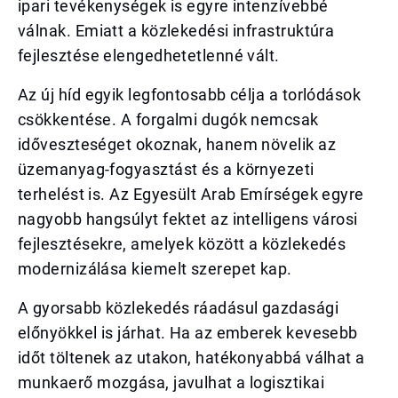
ipari tevékenységek is egyre intenzívebbé
válnak. Emiatt a közlekedési infrastruktúra
fejlesztése elengedhetetlenné vált.
Az új híd egyik legfontosabb célja a torlódások
csökkentése. A forgalmi dugók nemcsak
időveszteséget okoznak, hanem növelik az
üzemanyag-fogyasztást és a környezeti
terhelést is. Az Egyesült Arab Emírségek egyre
nagyobb hangsúlyt fektet az intelligens városi
fejlesztésekre, amelyek között a közlekedés
modernizálása kiemelt szerepet kap.
A gyorsabb közlekedés ráadásul gazdasági
előnyökkel is járhat. Ha az emberek kevesebb
időt töltenek az utakon, hatékonyabbá válhat a
munkaerő mozgása, javulhat a logisztikai