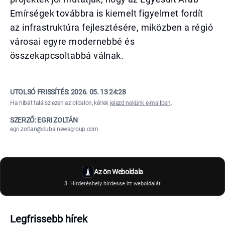
Emírségek továbbra is kiemelt figyelmet fordít
az infrastruktúra fejlesztésére, miközben a régió
városai egyre modernebbé és
összekapcsoltabbá válnak.
UTOLSÓ FRISSÍTÉS:
2026. 05. 13 24:28
Ha hibát találsz ezen az oldalon, kérlek
jelezd nekünk e-mailben
.
SZERZŐ: EGRI ZOLTÁN
egri.zoltan@dubainewsgroup.com
Az ön Weboldala
3. Hirdetéshely hirdesse itt weboldalát
Legfrissebb hírek