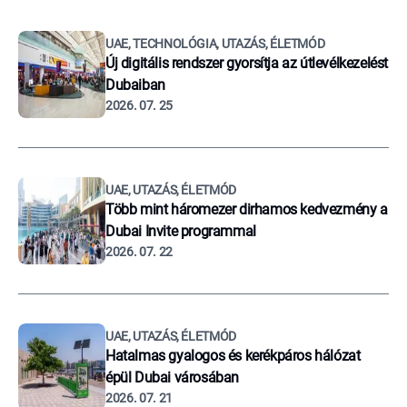
UAE, TECHNOLÓGIA, UTAZÁS, ÉLETMÓD
Új digitális rendszer gyorsítja az útlevélkezelést
Dubaiban
2026. 07. 25
UAE, UTAZÁS, ÉLETMÓD
Több mint háromezer dirhamos kedvezmény a
Dubai Invite programmal
2026. 07. 22
UAE, UTAZÁS, ÉLETMÓD
Hatalmas gyalogos és kerékpáros hálózat
épül Dubai városában
2026. 07. 21