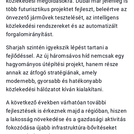
közlekedési megoldásokra. Dubai már jelenleg is
több futurisztikus projektet fejleszt, beleértve az
önvezető járművek tesztelését, az intelligens
közlekedési rendszereket és az automatizált
forgalomirányítást.
Sharjah szintén igyekszik lépést tartani a
fejlődéssel. Az új háromsávos híd nemcsak egy
hagyományos útépítési projekt, hanem része
annak az átfogó stratégiának, amely
modernebb, gyorsabb és hatékonyabb
közlekedési hálózatot kíván kialakítani.
A következő években várhatóan további
fejlesztések is érkeznek majd a régióban, hiszen
a lakosság növekedése és a gazdasági aktivitás
fokozódása újabb infrastruktúra-bővítéseket