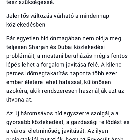
tesz szükségessé.
Jelentős változás várható a mindennapi
közlekedésben
Bár egyetlen híd önmagában nem oldja meg
teljesen Sharjah és Dubai közlekedési
problémáit, a mostani beruházás mégis fontos
lépés lehet a forgalom javítása felé. A kilenc
perces időmegtakarítás naponta több ezer
ember életére lehet hatással, különösen
azokéra, akik rendszeresen használják ezt az
útvonalat.
Az új háromsávos híd egyszerre szolgálja a
gyorsabb közlekedést, a gazdasági fejlődést és
a városi életminőség javítását. Az ilyen
projektek jól mutatják, hogy az Egyesült Arab