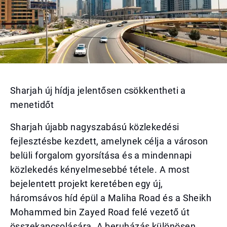
Sharjah új hídja jelentősen csökkentheti a
menetidőt
Sharjah újabb nagyszabású közlekedési
fejlesztésbe kezdett, amelynek célja a városon
belüli forgalom gyorsítása és a mindennapi
közlekedés kényelmesebbé tétele. A most
bejelentett projekt keretében egy új,
háromsávos híd épül a Maliha Road és a Sheikh
Mohammed bin Zayed Road felé vezető út
összekapcsolására. A beruházás különösen