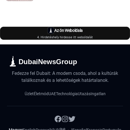
Az ön Weboldala
4. Hirdetéshely hirdesse itt weboldalát
DubaiNewsGroup
Fedezze fel Dubait: A modern csoda, ahol a kultúrák
találkoznak és a lehetőségek határtalanok.
Üzlet
Életmód
UAE
Technológia
Utazás
Ingatlan