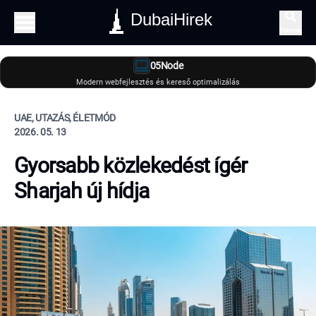
DubaiHirek
Keresés
05Node
Modern webfejlesztés és kereső optimalizálás
UAE, UTAZÁS, ÉLETMÓD
2026. 05. 13
Gyorsabb közlekedést ígér
Sharjah új hídja