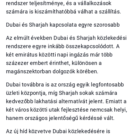
rendszer teljesítménye, és a vállalkozások
számára is kiszámíthatóbbá válhat a szállítás.
Dubai és Sharjah kapcsolata egyre szorosabb
Az elmúlt években Dubai és Sharjah közlekedési
rendszere egyre inkább összekapcsolódott. A
két emirátus közötti napi ingázás már több
százezer embert érinthet, különösen a
magánszektorban dolgozók körében.
Dubai továbbra is az ország egyik legfontosabb
üzleti központja, míg Sharjah sokak számára
kedvezőbb lakhatási alternatívát jelent. Emiatt a
két város közötti utak fejlesztése nemcsak helyi,
hanem országos jelentőségű kérdéssé vált.
Az új híd közvetve Dubai közlekedésére is