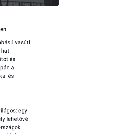
ben
abású vasúti
 hat
itot és
upán a
kai és
ilágos: egy
ely lehetővé
országok