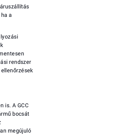
ruszállítás
 ha a
lyozási
ok
őmentesen
ási rendszer
s ellenőrzések
en is. A GCC
jármű bocsát
z
san megújuló