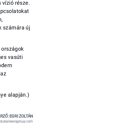
vízió része.
apcsolatokat
n,
k számára új
i országok
es vasúti
odern
 az
ye alapján.)
RZŐ: EGRI ZOLTÁN
n@dubainewsgroup.com