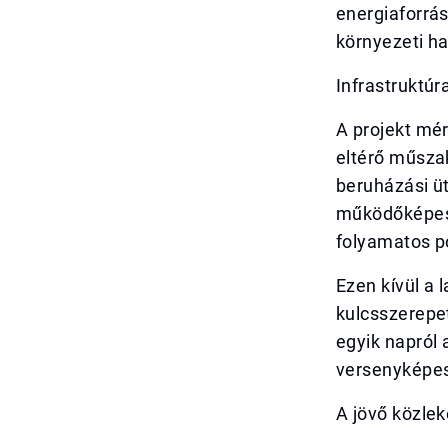
energiaforrás
környezeti h
Infrastruktúr
A projekt mé
eltérő műszak
beruházási üt
működőképess
folyamatos po
Ezen kívül a 
kulcsszerepet
egyik napról 
versenyképes
A jövő közle