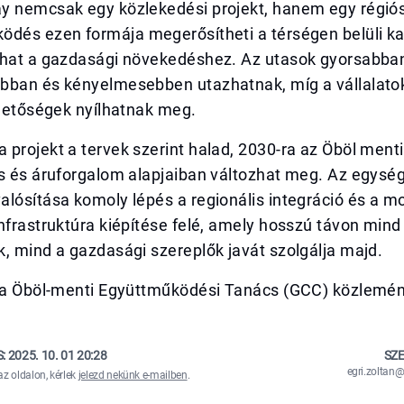
y nemcsak egy közlekedési projekt, hanem egy régiós 
ödés ezen formája megerősítheti a térségen belüli k
lhat a gazdasági növekedéshez. Az utasok gyorsabba
bban és kényelmesebben utazhatnak, míg a vállalato
ehetőségek nyílhatnak meg.
projekt a tervek szerint halad, 2030-ra az Öböl ment
s és áruforgalom alapjaiban változhat meg. Az egység
lósítása komoly lépés a regionális integráció és a m
nfrastruktúra kiépítése felé, amely hosszú távon mind
, mind a gazdasági szereplők javát szolgálja majd.
ása Öböl-menti Együttműködési Tanács (GCC) közlemén
S:
2025. 10. 01 20:28
SZE
egri.zolta
az oldalon, kérlek
jelezd nekünk e-mailben
.