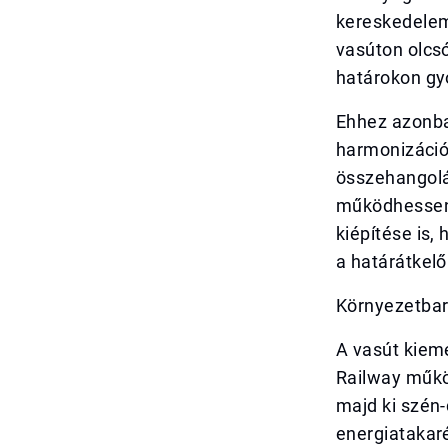
kereskedelem
vasúton olcsó
határokon gy
Ehhez azonba
harmonizáció.
összehangolá
működhessen.
kiépítése is,
a határátkelő
Környezetbar
A vasút kieme
Railway műkö
majd ki szén-
energiatakar