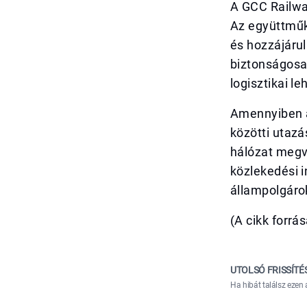
A GCC Railwa
Az együttműk
és hozzájáru
biztonságosa
logisztikai l
Amennyiben a 
közötti utazá
hálózat megva
közlekedési i
állampolgárok
(A cikk forr
UTOLSÓ FRISSÍTÉ
Ha hibát találsz ezen 