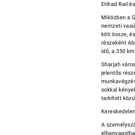
Etihad Rail é
Miközben a G
nemzeti vasút
köti össze, 
részeként Abu
idő, a 350 k
Sharjah város
jelentős rés
munkavégzés 
sokkal kényel
tarkított köz
Kereskedelem
A személyszá
elhanyagolhat