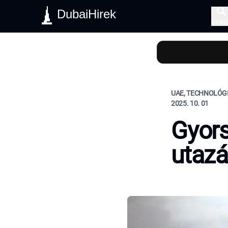
DubaiHirek
Keres
UAE, TECHNOLÓGI
2025. 10. 01
Gyor
utazá