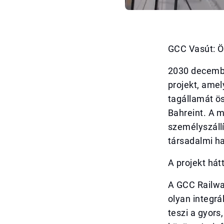
GCC Vasút: Ös
2030 decembe
projekt, ame
tagállamát ös
Bahreint. A 
személyszállí
társadalmi ha
A projekt hát
A GCC Railwa
olyan integrá
teszi a gyors