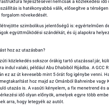
frastruktúra fejlesztésével nemcsak a közlekedési idő r
zállítás is hatékonyabbá válik, elősegítve a térségen 
 forgalom növekedését.
létrejötte szimbolikus jelentőségű is: egyértelműen d
gok együttműködési szándékát, és új alapokra helyezi
zást hoz az utazásban?
özúti közlekedés sokszor órákig tartó utazással jár, kü
a indul valaki, például Abu Dhabiból Rijádba. A GCC 
án ez az út kevesebb mint 5 órát fog igénybe venni. 
őmegtakarítást hoz majd az Ománból Bahreinbe vagy K
uló utazás is. A vasúti kényelem, a fix menetrend és 
 érkezési idő olyan előnyök, amelyek egyre több embe
k arra, hogy letegyék az autót.