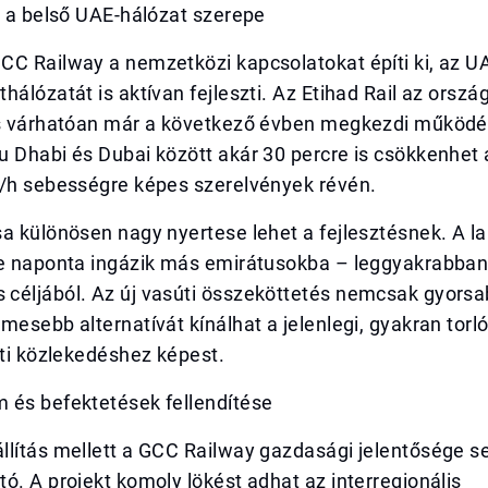
s a belső UAE-hálózat szerepe
CC Railway a nemzetközi kapcsolatokat építi ki, az U
hálózatát is aktívan fejleszti. Az Etihad Rail az ország
és várhatóan már a következő évben megkezdi működé
 Dhabi és Dubai között akár 30 percre is csökkenhet 
m/h sebességre képes szerelvények révén.
a különösen nagy nyertese lehet a fejlesztésnek. A l
ze naponta ingázik más emirátusokba – leggyakrabban
céljából. Az új vasúti összeköttetés nemcsak gyors
mesebb alternatívát kínálhat a jelenlegi, gyakran torl
úti közlekedéshez képest.
 és befektetések fellendítése
llítás mellett a GCC Railway gazdasági jelentősége 
ó. A projekt komoly lökést adhat az interregionális