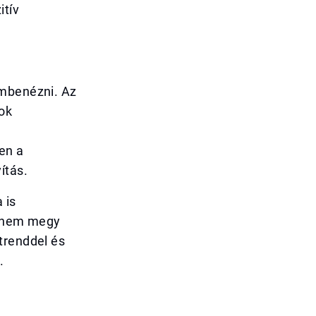
itív
embenézni. Az
ok
en a
ítás.
 is
e nem megy
trenddel és
.