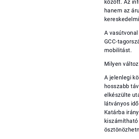
között. Az in
hanem az árus
kereskedelmi
A vasútvonal 
GCC-tagorszá
mobilitást.
Milyen válto
A jelenlegi k
hosszabb távr
elkészülte ut
látványos id
Katárba irány
kiszámítható
ösztönözhetne