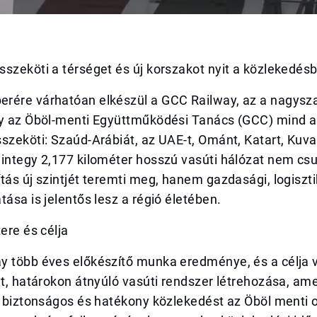
szeköti a térséget és új korszakot nyit a közlekedés
rére várhatóan elkészül a GCC Railway, az a nagysz
ly az Öböl-menti Együttműködési Tanács (GCC) mind a
szeköti: Szaúd-Arábiát, az UAE-t, Ománt, Katart, Kuva
mintegy 2,177 kilométer hosszú vasúti hálózat nem cs
tás új szintjét teremti meg, hanem gazdasági, logiszti
tása is jelentős lesz a régió életében.
tere és célja
y több éves előkészítő munka eredménye, és a célja v
lt, határokon átnyúló vasúti rendszer létrehozása, am
, biztonságos és hatékony közlekedést az Öböl menti 