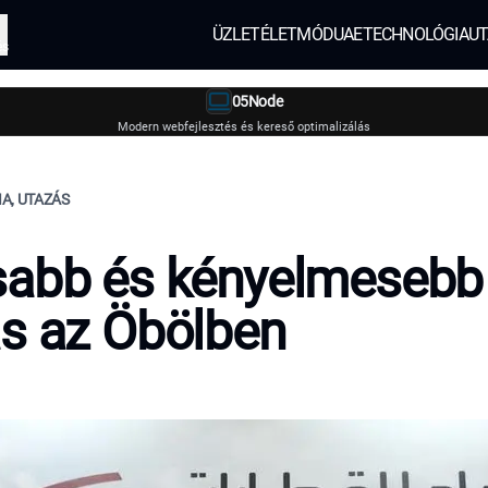
ÜZLET
ÉLETMÓD
UAE
TECHNOLÓGIA
UT
és
05Node
Modern webfejlesztés és kereső optimalizálás
A, UTAZÁS
sabb és kényelmesebb
s az Öbölben