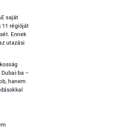
AE saját
 11 régióját
sét. Ennek
az utazási
akosság
 Dubai-ba –
abb, hanem
ódásokkal
sem