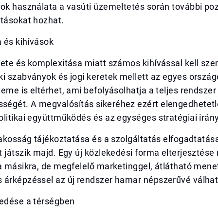
ok használata a vasúti üzemeltetés során további poz
atásokat hozhat.
a és kihívások
rete és komplexitása miatt számos kihívással kell sz
i szabványok és jogi keretek mellett az egyes ország
eme is eltérhet, ami befolyásolhatja a teljes rendszer
égét. A megvalósítás sikeréhez ezért elengedhetetl
litikai együttműködés és az egységes stratégiai irány
lakosság tájékoztatása és a szolgáltatás elfogadtatása
 játszik majd. Egy új közlekedési forma elterjesztés
a másikra, de megfelelő marketinggel, átlátható mene
 árképzéssel az új rendszer hamar népszerűvé válhat
kedése a térségben