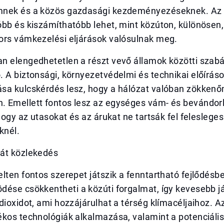
nek és a közös gazdasági kezdeményezéseknek. Az á
bb és kiszámíthatóbb lehet, mint közúton, különösen,
ors vámkezelési eljárások valósulnak meg.
n elengedhetetlen a részt vevő államok közötti szabá
 A biztonsági, környezetvédelmi és technikai előírás
sa kulcskérdés lesz, hogy a hálózat valóban zökken
 Emellett fontos lesz az egységes vám- és bevándorl
 hogy az utasokat és az árukat ne tartsák fel feleslege
knél.
át közlekedés
lten fontos szerepet játszik a fenntartható fejlődésb
dése csökkentheti a közúti forgalmat, így kevesebb 
dioxidot, ami hozzájárulhat a térség klímacéljaihoz. A
ékos technológiák alkalmazása, valamint a potenciáli