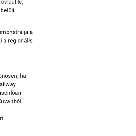
övidül le,
belüli
emonstrálja a
 a regionális
lönösen, ha
Railway
Hasonlóan
uvaitból
a
rt