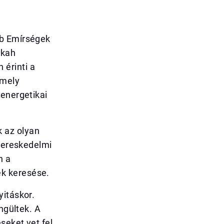
ab Emírségek
akah
érinti a
amely
 energetikai
 az olyan
 kereskedelmi
n a
k keresése.
yitáskor.
ngültek. A
seket vet fel