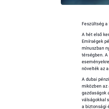
Feszültség a 
A hét első k
Emírségek pén
mínuszban nyi
térségben. A 
eseményekre,
növelték az a
A dubai pénzü
miközben az a
gazdaságok az
válságokkal s
a biztonsági 