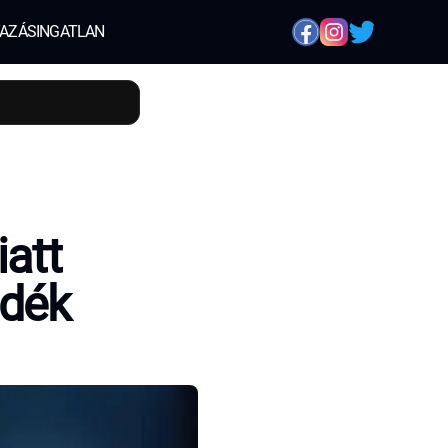
AZÁS
INGATLAN
iatt
sdék