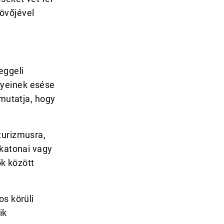
övőjével
eggeli
nyeinek esése
 mutatja, hogy
turizmusra,
 katonai vagy
ők között
os körüli
ik