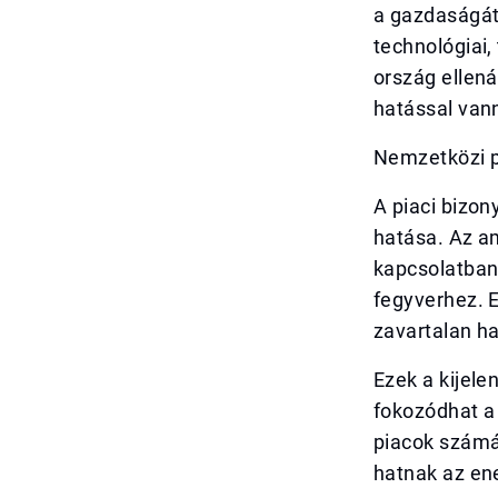
a gazdaságát 
technológiai, 
ország ellená
hatással vann
Nemzetközi po
A piaci bizon
hatása. Az am
kapcsolatban,
fegyverhez. E
zavartalan h
Ezek a kijele
fokozódhat a 
piacok számár
hatnak az ene