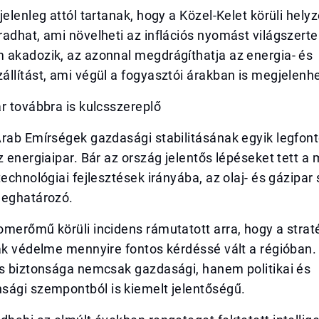
jelenleg attól tartanak, hogy a Közel-Kelet körüli hel
adhat, ami növelheti az inflációs nyomást világszerte
 akadozik, az azonnal megdrágíthatja az energia- és
llítást, ami végül a fogyasztói árakban is megjelenhe
r továbbra is kulcsszereplő
rab Emírségek gazdasági stabilitásának egyik legfont
z energiaipar. Bár az ország jelentős lépéseket tett a
technológiai fejlesztések irányába, az olaj- és gázipar
meghatározó.
merőmű körüli incidens rámutatott arra, hogy a strat
ák védelme mennyire fontos kérdéssé vált a régióban.
ás biztonsága nemcsak gazdasági, hanem politikai és
sági szempontból is kiemelt jelentőségű.