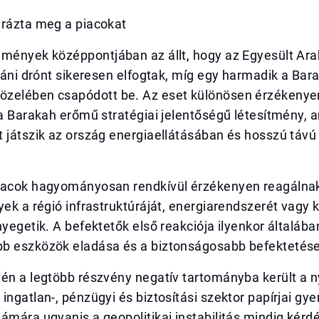
 rázta meg a piacokat
emények középpontjában az állt, hogy az Egyesült Ar
iráni drónt sikeresen elfogtak, míg egy harmadik a Bar
zelében csapódott be. Az eset különösen érzékenyen 
 a Barakah erőmű stratégiai jelentőségű létesítmény, 
 játszik az ország energiaellátásában és hosszú távú
iacok hagyományosan rendkívül érzékenyen reagálnak
yek a régió infrastruktúráját, energiarendszerét vagy
nyegetik. A befektetők első reakciója ilyenkor általába
b eszközök eladása és a biztonságosabb befektetése
én a legtöbb részvény negatív tartományba került a n
ingatlan-, pénzügyi és biztosítási szektor papírjai gye
ámára ugyanis a geopolitikai instabilitás mindig kérdé