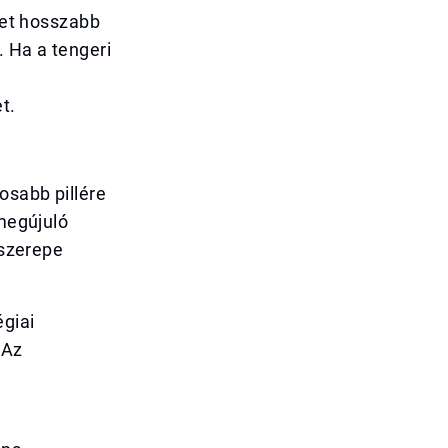
yzet hosszabb
. Ha a tengeri
t.
osabb pillére
 megújuló
 szerepe
égiai
 Az