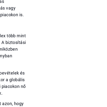
as
dás vagy
piacokon is.
dex több mint
A biztosítási
 miközben
mányban
bevételek és
or a globális
zi piacokon nő
k.
t azon, hogy