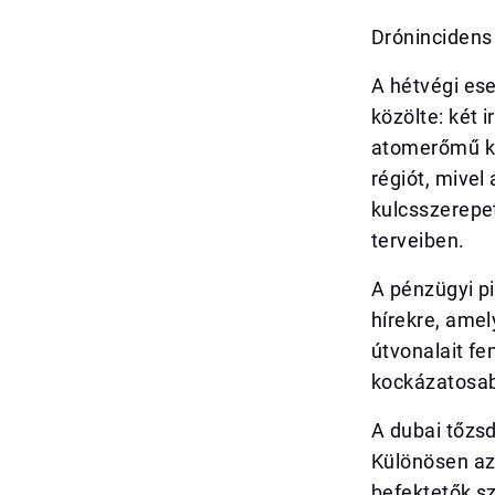
Drónincidens
A hétvégi es
közölte: két 
atomerőmű kö
régiót, mivel
kulcsszerepet
terveiben.
A pénzügyi p
hírekre, amel
útvonalait fe
kockázatosab
A dubai tőzsd
Különösen az 
befektetők sz