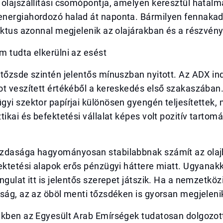
olajszállítási csomópontja, amelyen keresztül hatalm
nergiahordozó halad át naponta. Bármilyen fennaka
iktus azonnal megjelenik az olajárakban és a részvény
 tudta elkerülni az esést
tőzsde szintén jelentős mínuszban nyitott. Az ADX in
t veszített értékéből a kereskedés első szakaszában. 
yi szektor papírjai különösen gyengén teljesítettek,
tikai és befektetési vállalat képes volt pozitív tarto
zdasága hagyományosan stabilabbnak számít az olaj
ektetési alapok erős pénzügyi háttere miatt. Ugyanakk
ngulat itt is jelentős szerepet játszik. Ha a nemzetkö
ság, az az öböl menti tőzsdéken is gyorsan megjeleni
ekben az Egyesült Arab Emírségek tudatosan dolgozot