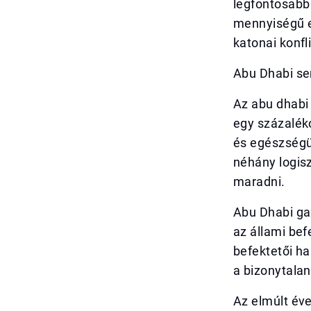
legfontosabb 
mennyiségű e
katonai konfl
Abu Dhabi sem
Az abu dhabi 
egy százaléko
és egészségüg
néhány logisz
maradni.
Abu Dhabi ga
az állami bef
befektetői ha
a bizonytalan
Az elmúlt év