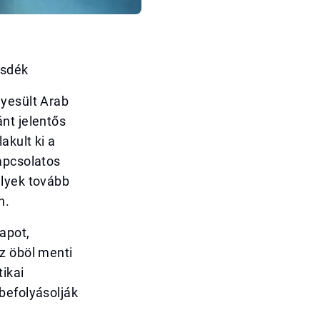
zsdék
gyesült Arab
nt jelentős
akult ki a
apcsolatos
elyek tovább
n.
apot,
z öböl menti
ikai
befolyásolják