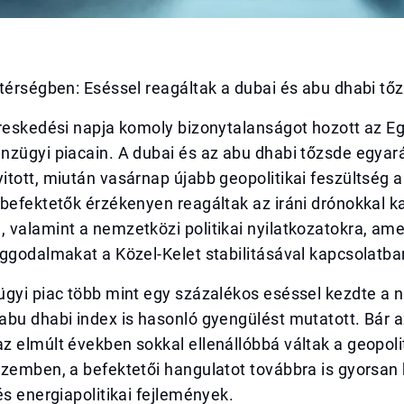
térségben: Eséssel reagáltak a dubai és abu dhabi tő
ereskedési napja komoly bizonytalanságot hozott az E
zügyi piacain. A dubai és az abu dhabi tőzsde egyará
tott, miután vasárnap újabb geopolitikai feszültség al
befektetők érzékenyen reagáltak az iráni drónokkal k
 valamint a nemzetközi politikai nyilatkozatokra, am
ggodalmakat a Közel-Kelet stabilitásával kapcsolatba
gyi piac több mint egy százalékos eséssel kezdte a n
bu dhabi index is hasonló gyengülést mutatott. Bár a
 elmúlt években sokkal ellenállóbbá váltak a geopolit
zemben, a befektetői hangulatot továbbra is gyorsan 
és energiapolitikai fejlemények.