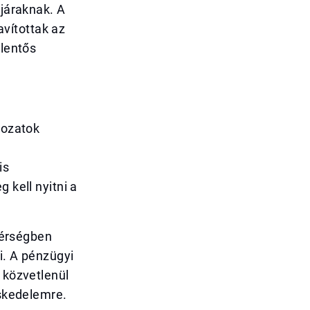
ajáraknak. A
avítottak az
elentős
kozatok
is
 kell nyitni a
 térségben
i. A pénzügyi
 közvetlenül
eskedelemre.