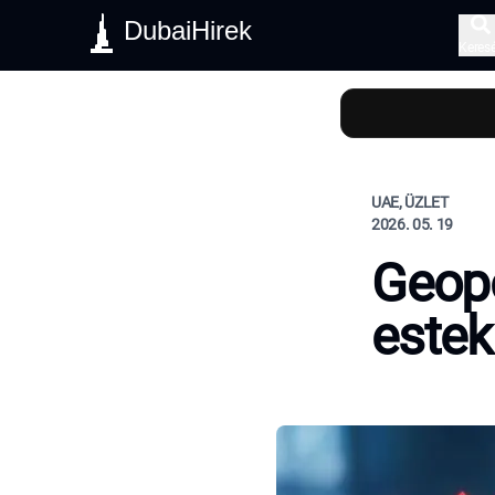
DubaiHirek
Keres
UAE, ÜZLET
2026. 05. 19
Geopo
estek