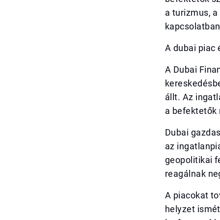
a turizmus, 
kapcsolatban
A dubai piac
A Dubai Finan
kereskedésbe
állt. Az inga
a befektetők 
Dubai gazdasá
az ingatlanpi
geopolitikai 
reagálnak ne
A piacokat to
helyzet ismét