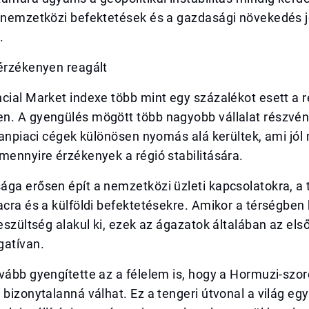
a nemzetközi befektetések és a gazdasági növekedés j
.
 érzékenyen reagált
cial Market indexe több mint egy százalékot esett a r
n. A gyengülés mögött több nagyobb vállalat részvé
tlanpiaci cégek különösen nyomás alá kerültek, ami jól
mennyire érzékenyek a régió stabilitására.
ga erősen épít a nemzetközi üzleti kapcsolatokra, a 
acra és a külföldi befektetésekre. Amikor a térségben
feszültség alakul ki, ezek az ágazatok általában az els
gatívan.
vább gyengítette az a félelem is, hogy a Hormuzi-szor
 bizonytalanná válhat. Ez a tengeri útvonal a világ egy