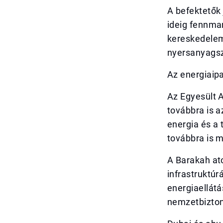
A befektetők 
ideig fennmar
kereskedelem
nyersanyagszá
Az energiaipa
Az Egyesült A
továbbra is a
energia és a 
továbbra is 
A Barakah ato
infrastruktúr
energiaellát
nemzetbizton