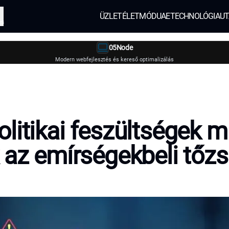
ÜZLET
ÉLETMÓD
UAE
TECHNOLÓGIA
UT
és
05Node
Modern webfejlesztés és kereső optimalizálás
litikai feszültségek m
 az emírségekbeli tőz