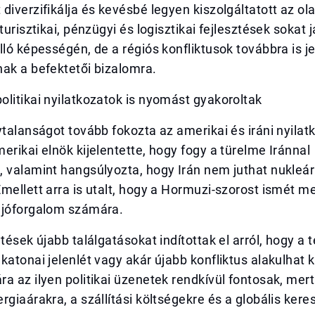
diverzifikálja és kevésbé legyen kiszolgáltatott az ol
turisztikai, pénzügyi és logisztikai fejlesztések sokat j
lló képességén, de a régiós konfliktusok továbbra is j
ak a befektetői bizalomra.
litikai nyilatkozatok is nyomást gyakoroltak
ytalanságot tovább fokozta az amerikai és iráni nyilat
erikai elnök kijelentette, hogy fogy a türelme Iránnal
 valamint hangsúlyozta, hogy Irán nem juthat nukleár
mellett arra is utalt, hogy a Hormuzi-szorost ismét meg
ajóforgalom számára.
ntések újabb találgatásokat indítottak el arról, hogy a
katonai jelenlét vagy akár újabb konfliktus alakulhat k
a az ilyen politikai üzenetek rendkívül fontosak, mert
rgiaárakra, a szállítási költségekre és a globális ker