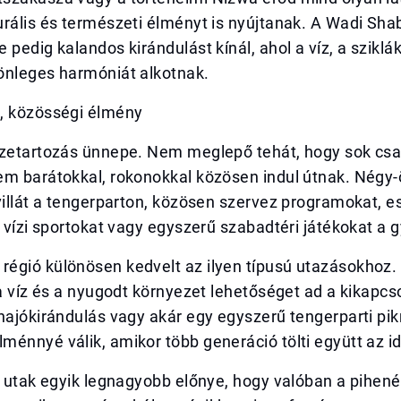
rális és természeti élményt is nyújtanak. A Wadi Sha
 pedig kalandos kirándulást kínál, ahol a víz, a sziklák
önleges harmóniát alkotnak.
, közösségi élmény
szetartozás ünnepe. Nem meglepő tehát, hogy sok cs
em barátokkal, rokonokkal közösen indul útnak. Négy-
villát a tengerparton, közösen szervez programokat, es
, vízi sportokat vagy egyszerű szabadtéri játékokat a
égió különösen kedvelt az ilyen típusú utazásokhoz. 
ta víz és a nyugodt környezet lehetőséget ad a kikapcs
hajókirándulás vagy akár egy egyszerű tengerparti pikn
énnyé válik, amikor több generáció tölti együtt az id
d utak egyik legnagyobb előnye, hogy valóban a pihené