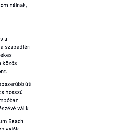
dominálnak,
s a
a szabadtéri
mekes
a közös
nt.
épszerűbb úti
ncs hosszú
tempóban
észévé válik.
urum Beach
nivalók,