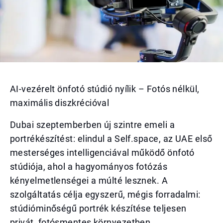
AI-vezérelt önfotó stúdió nyílik – Fotós nélkül,
maximális diszkrécióval
Dubai szeptemberben új szintre emeli a
portrékészítést: elindul a Self.space, az UAE első
mesterséges intelligenciával működő önfotó
stúdiója, ahol a hagyományos fotózás
kényelmetlenségei a múlté lesznek. A
szolgáltatás célja egyszerű, mégis forradalmi:
stúdióminőségű portrék készítése teljesen
privát, fotósmentes környezetben.