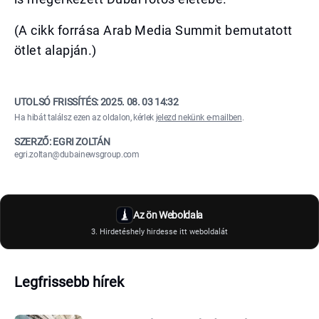
(A cikk forrása Arab Media Summit bemutatott
ötlet alapján.)
UTOLSÓ FRISSÍTÉS:
2025. 08. 03 14:32
Ha hibát találsz ezen az oldalon, kérlek
jelezd nekünk e-mailben
.
SZERZŐ: EGRI ZOLTÁN
egri.zoltan@dubainewsgroup.com
Az ön Weboldala
3. Hirdetéshely hirdesse itt weboldalát
Legfrissebb hírek