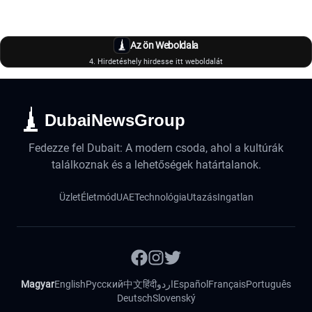
Az ön Weboldala
4. Hirdetéshely hirdesse itt weboldalát
DubaiNewsGroup
Fedezze fel Dubait: A modern csoda, ahol a kultúrák
találkoznak és a lehetőségek határtalanok.
Üzlet
Életmód
UAE
Technológia
Utazás
Ingatlan
Magyar
English
Русский
中文
हिंदी
اردو
Español
Français
Português
Deutsch
Slovenský