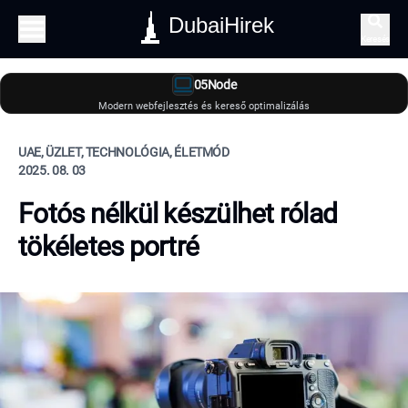
DubaiHirek
Keresés
05Node
Modern webfejlesztés és kereső optimalizálás
UAE, ÜZLET, TECHNOLÓGIA, ÉLETMÓD
2025. 08. 03
Fotós nélkül készülhet rólad
tökéletes portré