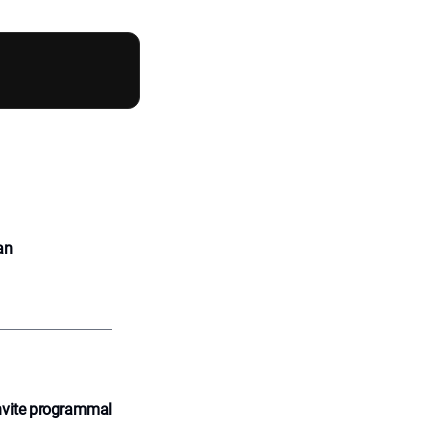
an
nvite programmal