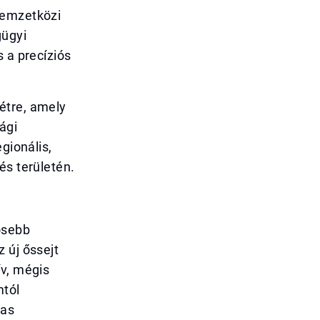
nemzetközi
gügyi
 a precíziós
étre, amely
ági
gionális,
és területén.
ősebb
 új őssejt
ív, mégis
mtól
zas