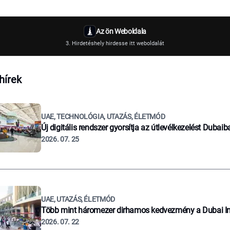
Az ön Weboldala
3. Hirdetéshely hirdesse itt weboldalát
hírek
UAE, TECHNOLÓGIA, UTAZÁS, ÉLETMÓD
Új digitális rendszer gyorsítja az útlevélkezelést Dubaib
2026. 07. 25
UAE, UTAZÁS, ÉLETMÓD
Több mint háromezer dirhamos kedvezmény a Dubai I
2026. 07. 22