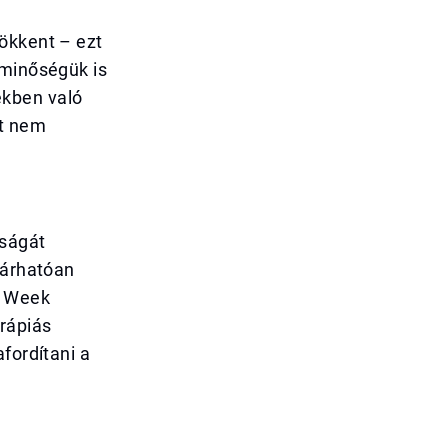
ökkent – ezt
tminőségük is
ekben való
st nem
yságát
várhatóan
h Week
rápiás
fordítani a