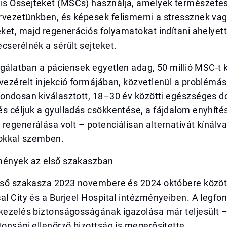
s Őssejteket (MSCs) használja, amelyek természetese
rvezetünkben, és képesek felismerni a stressznek va
eket, majd regenerációs folyamatokat indítani ahelyett
cserélnék a sérült sejteket.
zsgálatban a páciensek egyetlen adag, 50 millió MSC-t 
vezérelt injekció formájában, közvetlenül a problémás
gondosan kiválasztott, 18–30 év közötti egészséges d
s céljuk a gyulladás csökkentése, a fájdalom enyhíté
regenerálása volt – potenciálisan alternatívát kínálva
okkal szemben.
mények az első szakaszban
lső szakasza 2023 novembere és 2024 októbere között 
al City és a Burjeel Hospital intézményeiben. A legfo
kezelés biztonságosságának igazolása már teljesült –
tonsági ellenőrző bizottság is megerősítette.