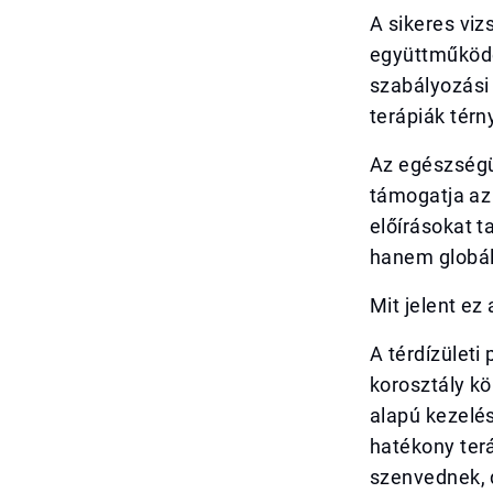
A sikeres vi
együttműködé
szabályozási 
terápiák térn
Az egészségü
támogatja az 
előírásokat t
hanem globáli
Mit jelent e
A térdízületi
korosztály kö
alapú kezelés
hatékony terá
szenvednek, 