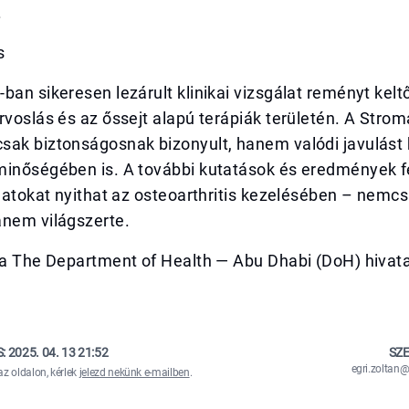
.
s
ban sikeresen lezárult klinikai vizsgálat reményt kelt
rvoslás és az őssejt alapú terápiák területén. A Stro
sak biztonságosnak bizonyult, hanem valódi javulást 
minőségében is. A további kutatások és eredmények 
vlatokat nyithat az osteoarthritis kezelésében – nemc
anem világszerte.
ása The Department of Health — Abu Dhabi (DoH) hivat
)
S:
2025. 04. 13 21:52
SZE
egri.zolta
az oldalon, kérlek
jelezd nekünk e-mailben
.