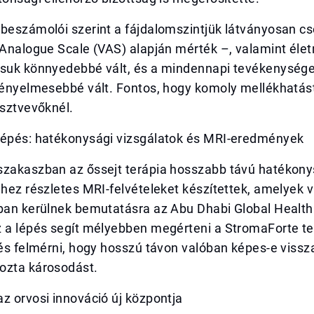
beszámolói szerint a fájdalomszintjük látványosan cs
 Analogue Scale (VAS) alapján mérték –, valamint éle
ásuk könnyedebbé vált, és a mindennapi tevékenység
 kényelmesebbé vált. Fontos, hogy komoly mellékhatá
észtvevőknél.
lépés: hatékonysági vizsgálatok és MRI-eredmények
szakaszban az őssejt terápia hosszabb távú hatékon
hhez részletes MRI-felvételeket készítettek, amelyek 
ában kerülnek bemutatásra az Abu Dhabi Global Healt
z a lépés segít mélyebben megérteni a StromaForte te
 és felmérni, hogy hosszú távon valóban képes-e vissza
ozta károsodást.
z orvosi innováció új központja