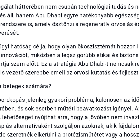
zsgálat hátterében nem csupán technológiai tudás és 
s áll, hanem Abu Dhabi egyre hatékonyabb egészsé
rendszere is, amely ösztönzi a regeneratív orvoslás és
yerését.
gyi hatóság célja, hogy olyan ökoszisztémát hozzon l
innovációt, miközben a legszigorúbb etikai és biztons
artja szem előtt. Ez a stratégia Abu Dhabi-t nemcsak re
s vezető szerepbe emeli az orvosi kutatás és fejleszt
z a betegek számára?
 porckopás jelenleg gyakori probléma, különösen az id
rében, és sok esetben műtéti beavatkozást igényel. Az
 lehetőséget nyújthat arra, hogy a jövőben nem invaz
piás alternatívaként szolgáljon azoknak, akik fájdalo
de szeretnék elkerülni a protézisműtétet vagy a hoss