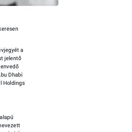
ikeresen
évjegyét a
t jelentő
szenvedő
Abu Dhabi
el Holdings
 alapú
ynevezett