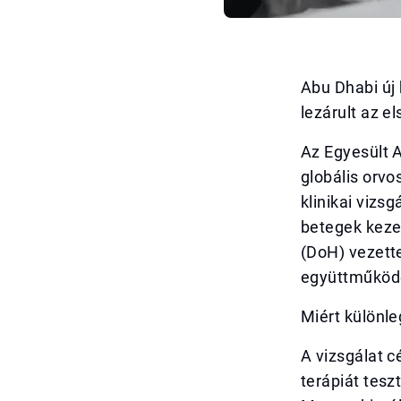
Abu Dhabi új 
lezárult az el
Az Egyesült A
globális orvo
klinikai vizs
betegek kezel
(DoH) vezette
együttműköd
Miért különle
A vizsgálat c
terápiát tesz