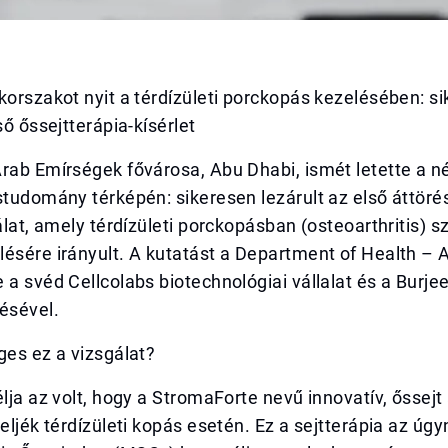
korszakot nyit a térdízületi porckopás kezelésében: s
ső őssejtterápia-kísérlet
rab Emírségek fővárosa, Abu Dhabi, ismét letette a n
studomány térképén: sikeresen lezárult az első áttörés
gálat, amely térdízületi porckopásban (osteoarthritis) 
ésére irányult. A kutatást a Department of Health – 
 a svéd Cellcolabs biotechnológiai vállalat és a Burje
ésével.
ges ez a vizsgálat?
élja az volt, hogy a StromaForte nevű innovatív, őssejt
teljék térdízületi kopás esetén. Ez a sejtterápia az úg