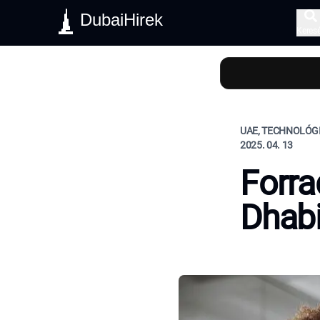
DubaiHirek
Keres
UAE, TECHNOLÓG
2025. 04. 13
Forra
Dhabi