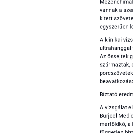
Mezenchimáli
vannak a sze
kitett szövet
egyszerűen le
A klinikai vi
ultrahanggal 
Az őssejtek 
származtak, é
porcszövetek 
beavatkozás
Bíztató ered
A vizsgálat e
Burjeel Medic
mérföldkő, a 
független biz