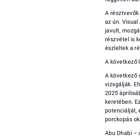
A résztvevők 
az ún. Visual
javult, mozg
részvétel is
észleltek a r
A következő 
A következő 
vizsgálják. E
2025 április
keretében. E
potenciálját,
porckopás ok
Abu Dhabi – a