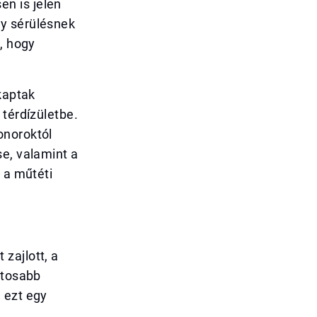
n is jelen
gy sérülésnek
, hogy
kaptak
 térdízületbe.
onoroktól
se, valamint a
 a műtéti
zajlott, a
ntosabb
 ezt egy