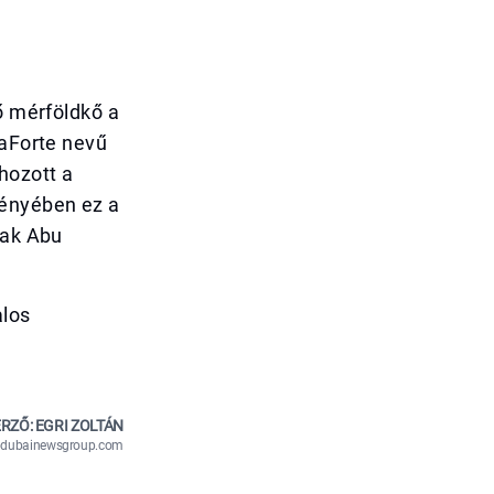
ő mérföldkő a
maForte nevű
hozott a
fényében ez a
sak Abu
alos
RZŐ: EGRI ZOLTÁN
n@dubainewsgroup.com