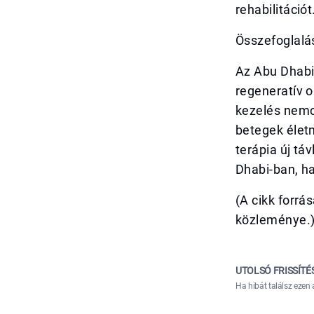
rehabilitációt
Összefoglalá
Az Abu Dhabi-
regeneratív o
kezelés nemc
betegek élet
terápia új tá
Dhabi-ban, h
(A cikk forr
közleménye.
UTOLSÓ FRISSÍTÉ
Ha hibát találsz ezen 