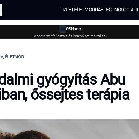
ÜZLET
ÉLETMÓD
UAE
TECHNOLÓGIA
UT
és
05Node
Modern webfejlesztés és kereső optimalizálás
IA, ÉLETMÓD
dalmi gyógyítás Abu
ban, őssejtes terápia