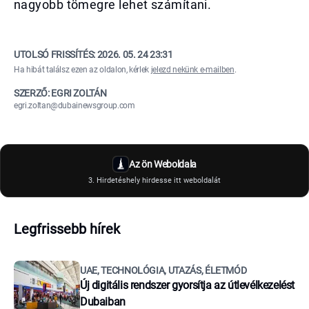
nagyobb tömegre lehet számítani.
UTOLSÓ FRISSÍTÉS:
2026. 05. 24 23:31
Ha hibát találsz ezen az oldalon, kérlek
jelezd nekünk e-mailben
.
SZERZŐ: EGRI ZOLTÁN
egri.zoltan@dubainewsgroup.com
Az ön Weboldala
3. Hirdetéshely hirdesse itt weboldalát
Legfrissebb hírek
UAE, TECHNOLÓGIA, UTAZÁS, ÉLETMÓD
Új digitális rendszer gyorsítja az útlevélkezelést
Dubaiban