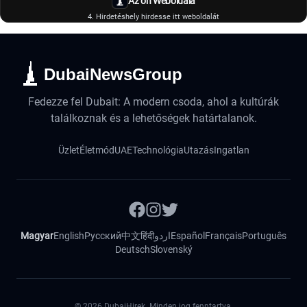
Az ön Weboldala
4. Hirdetéshely hirdesse itt weboldalát
DubaiNewsGroup
Fedezze fel Dubait: A modern csoda, ahol a kultúrák
találkoznak és a lehetőségek határtalanok.
Üzlet
Életmód
UAE
Technológia
Utazás
Ingatlan
Magyar
English
Русский
中文
हिंदी
اردو
Español
Français
Português
Deutsch
Slovenský
©
2026
DubaiHirek. Minden jog fenntartva.