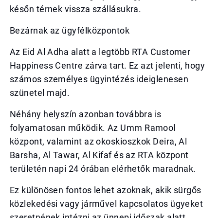
későn térnek vissza szállásukra.
Bezárnak az ügyfélközpontok
Az Eid Al Adha alatt a legtöbb RTA Customer
Happiness Centre zárva tart. Ez azt jelenti, hogy
számos személyes ügyintézés ideiglenesen
szünetel majd.
Néhány helyszín azonban továbbra is
folyamatosan működik. Az Umm Ramool
központ, valamint az okoskioszkok Deira, Al
Barsha, Al Tawar, Al Kifaf és az RTA központ
területén napi 24 órában elérhetők maradnak.
Ez különösen fontos lehet azoknak, akik sürgős
közlekedési vagy járművel kapcsolatos ügyeket
szeretnének intézni az ünnepi időszak alatt.