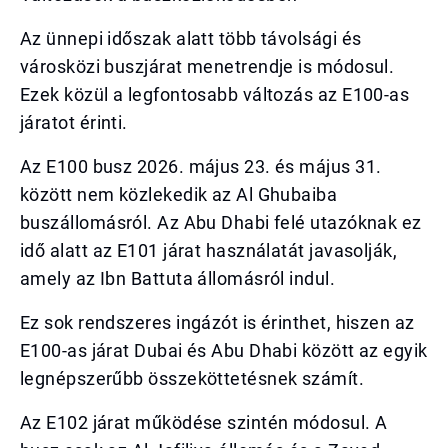
Az ünnepi időszak alatt több távolsági és
városközi buszjárat menetrendje is módosul.
Ezek közül a legfontosabb változás az E100-as
járatot érinti.
Az E100 busz 2026. május 23. és május 31.
között nem közlekedik az Al Ghubaiba
buszállomásról. Az Abu Dhabi felé utazóknak ez
idő alatt az E101 járat használatát javasolják,
amely az Ibn Battuta állomásról indul.
Ez sok rendszeres ingázót is érinthet, hiszen az
E100-as járat Dubai és Abu Dhabi között az egyik
legnépszerűbb összeköttetésnek számít.
Az E102 járat működése szintén módosul. A