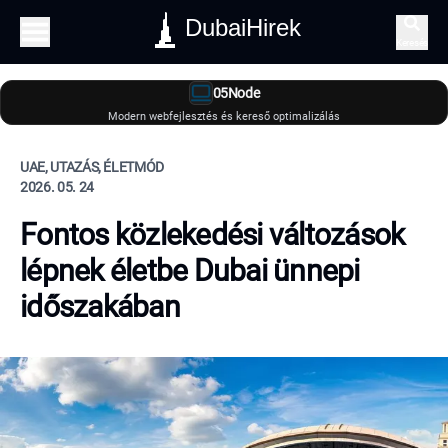
DubaiHirek
Keresés
05Node
Modern webfejlesztés és kereső optimalizálás
UAE, UTAZÁS, ÉLETMÓD
2026. 05. 24
Fontos közlekedési változások
lépnek életbe Dubai ünnepi
időszakában