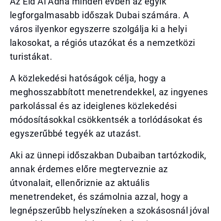
Az Eid Al Adha minden évben az egyik
legforgalmasabb időszak Dubai számára. A
város ilyenkor egyszerre szolgálja ki a helyi
lakosokat, a régiós utazókat és a nemzetközi
turistákat.
A közlekedési hatóságok célja, hogy a
meghosszabbított menetrendekkel, az ingyenes
parkolással és az ideiglenes közlekedési
módosításokkal csökkentsék a torlódásokat és
egyszerűbbé tegyék az utazást.
Aki az ünnepi időszakban Dubaiban tartózkodik,
annak érdemes előre megterveznie az
útvonalait, ellenőriznie az aktuális
menetrendeket, és számolnia azzal, hogy a
legnépszerűbb helyszíneken a szokásosnál jóval