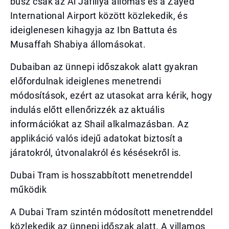
busz csak az Al Jafiliya állomás és a Zayed
International Airport között közlekedik, és
ideiglenesen kihagyja az Ibn Battuta és
Musaffah Shabiya állomásokat.
Dubaiban az ünnepi időszakok alatt gyakran
előfordulnak ideiglenes menetrendi
módosítások, ezért az utasokat arra kérik, hogy
indulás előtt ellenőrizzék az aktuális
információkat az Shail alkalmazásban. Az
applikáció valós idejű adatokat biztosít a
járatokról, útvonalakról és késésekről is.
Dubai Tram is hosszabbított menetrenddel
működik
A Dubai Tram szintén módosított menetrenddel
közlekedik az ünnepi időszak alatt. A villamos