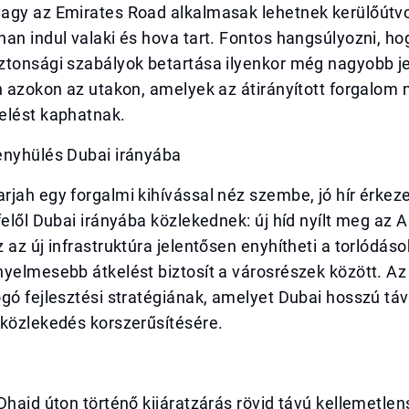
agy az Emirates Road alkalmasak lehetnek kerülőútvo
an indul valaki és hova tart. Fontos hangsúlyozni, ho
ztonsági szabályok betartása ilyenkor még nagyobb j
n azokon az utakon, amelyek az átirányított forgalom 
elést kaphatnak.
enyhülés Dubai irányába
jah egy forgalmi kihívással néz szembe, jó hír érkez
felől Dubai irányába közlekednek: új híd nyílt meg az 
 az új infrastruktúra jelentősen enyhítheti a torlódáso
yelmesebb átkelést biztosít a városrészek között. Az 
gó fejlesztési stratégiának, amelyet Dubai hosszú táv
 közlekedés korszerűsítésére.
Dhaid úton történő kijáratzárás rövid távú kellemetle