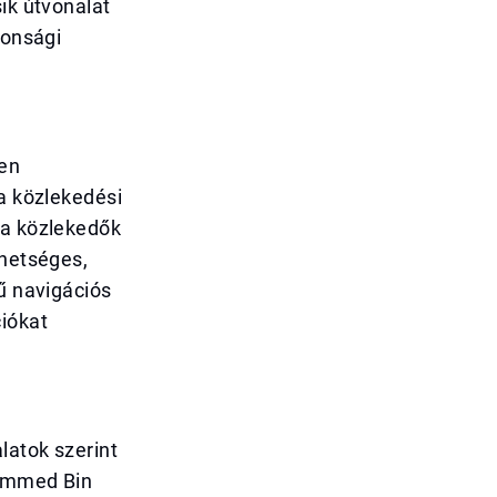
ik útvonalat
tonsági
sen
 a közlekedési
 a közlekedők
ehetséges,
rű navigációs
ciókat
latok szerint
hammed Bin