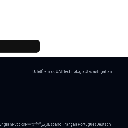
Üzlet
Életmód
UAE
Technológia
Utazás
Ingatlan
English
Русский
中文
हिंदी
اردو
Español
Français
Português
Deutsch