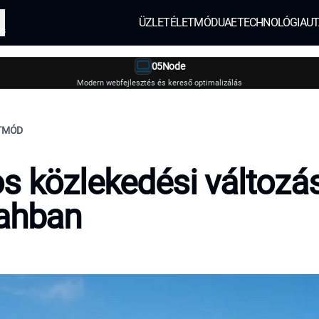
ÜZLET
ÉLETMÓD
UAE
TECHNOLÓGIA
UT
és
05Node
Modern webfejlesztés és kereső optimalizálás
ETMÓD
s közlekedési változá
jahban