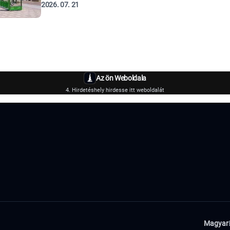
2026. 07. 21
Az ön Weboldala
4. Hirdetéshely hirdesse itt weboldalát
Magyar