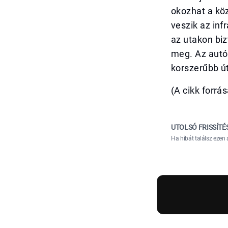
okozhat a köz
veszik az inf
az utakon bi
meg. Az autó
korszerűbb út
(A cikk forrá
UTOLSÓ FRISSÍTÉ
Ha hibát találsz ezen 