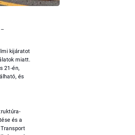
 –
mi kijáratot
álatok miatt.
is 21-én,
álható, és
truktúra-
tése és a
 Transport