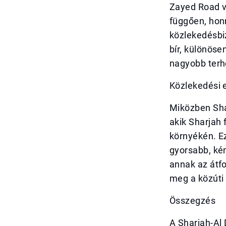
Zayed Road v
függően, honn
közlekedésbi
bír, különöse
nagyobb terh
Közlekedési 
Miközben Shar
akik Sharjah 
környékén. Ez
gyorsabb, kén
annak az átfo
meg a közúti
Összegzés
A Sharjah-Al 