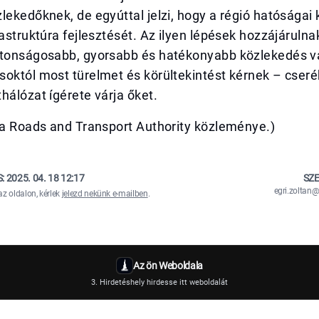
lekedőknek, de egyúttal jelzi, hogy a régió hatósága
rastruktúra fejlesztését. Az ilyen lépések hozzájáruln
ztonságosabb, gyorsabb és hatékonyabb közlekedés v
soktól most türelmet és körültekintést kérnek – cser
hálózat ígérete várja őket.
sa Roads and Transport Authority közleménye.)
S:
2025. 04. 18 12:17
SZE
egri.zolta
az oldalon, kérlek
jelezd nekünk e-mailben
.
Az ön Weboldala
3. Hirdetéshely hirdesse itt weboldalát