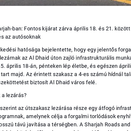
rjah-ban: Fontos kijárat zárva április 18. és 21. között
és az autósoknak
kedési hatósága bejelentette, hogy egy jelentős forgal
lezárnak az Al Dhaid úton zajló infrastrukturális munk
5. április 18-án, pénteken lép életbe, és egészen ápril
g tart majd. Az érintett szakasz a 4-es számú hídnál tal
zeköttetést biztosít Al Dhaid város felé.
k a lezárás?
zerint az útszakasz lezárása része egy átfogó infras
rogramnak, amelynek célja a forgalmi torlódások enyhí
osszú távú javítása a térségben. A Sharjah Roads and