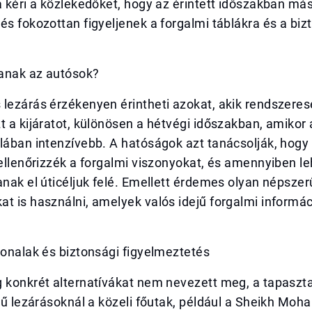
a kéri a közlekedőket, hogy az érintett időszakban más
és fokozottan figyeljenek a forgalmi táblákra és a biz
anak az autósok?
 lezárás érzékenyen érintheti azokat, akik rendszere
t a kijáratot, különösen a hétvégi időszakban, amikor
lában intenzívebb. A hatóságok azt tanácsolják, hogy
 ellenőrizzék a forgalmi viszonyokat, és amennyiben l
anak el úticéljuk felé. Emellett érdemes olyan népsze
t is használni, amelyek valós idejű forgalmi informá
vonalak és biztonsági figyelmeztetés
 konkrét alternatívákat nem nevezett meg, a tapaszta
egű lezárásoknál a közeli főutak, például a Sheikh Mo