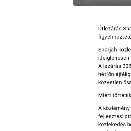
Útlezárás Sha
figyelmeztet
Sharjah közle
ideiglenesen 
A lezárás 202
hétfőn éjféli
közvetlen öss
Miért történi
A közlemény s
fejlesztési p
közlekedés h