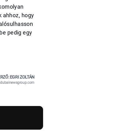
i komolyan
ak ahhoz, hogy
alósulhasson
ébe pedig egy
RZŐ: EGRI ZOLTÁN
n@dubainewsgroup.com