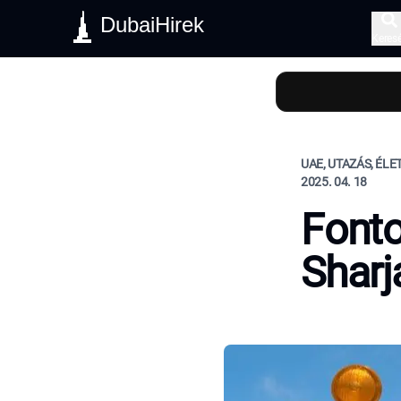
DubaiHirek
Keres
UAE, UTAZÁS, ÉL
2025. 04. 18
Fonto
Shar