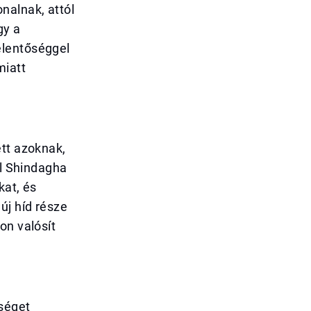
nalnak, attól
gy a
elentőséggel
miatt
ett azoknak,
Al Shindagha
kat, és
új híd része
on valósít
nséget