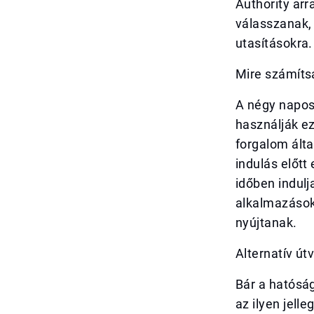
Authority arr
válasszanak, 
utasításokra.
Mire számíts
A négy napos
használják ez
forgalom álta
indulás előtt
időben indulj
alkalmazásoka
nyújtanak.
Alternatív út
Bár a hatóság
az ilyen jell