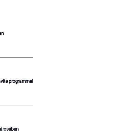
an
nvite programmal
városában