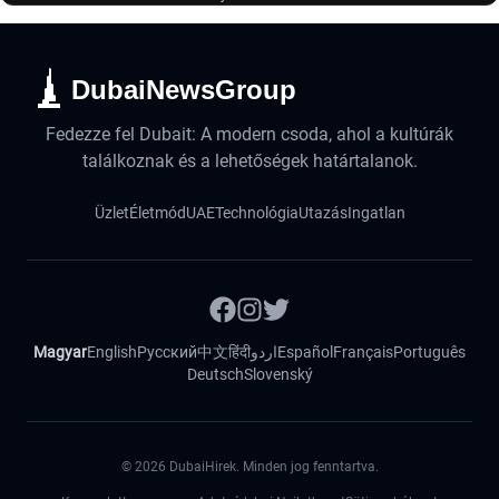
DubaiNewsGroup
Fedezze fel Dubait: A modern csoda, ahol a kultúrák
találkoznak és a lehetőségek határtalanok.
Üzlet
Életmód
UAE
Technológia
Utazás
Ingatlan
Magyar
English
Русский
中文
हिंदी
اردو
Español
Français
Português
Deutsch
Slovenský
©
2026
DubaiHirek. Minden jog fenntartva.