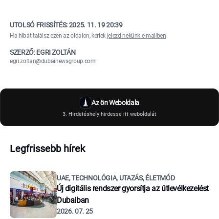
UTOLSÓ FRISSÍTÉS:
2025. 11. 19 20:39
Ha hibát találsz ezen az oldalon, kérlek
jelezd nekünk e-mailben
.
SZERZŐ: EGRI ZOLTÁN
egri.zoltan@dubainewsgroup.com
Az ön Weboldala
3. Hirdetéshely hirdesse itt weboldalát
Legfrissebb hírek
UAE, TECHNOLÓGIA, UTAZÁS, ÉLETMÓD
Új digitális rendszer gyorsítja az útlevélkezelést
Dubaiban
2026. 07. 25