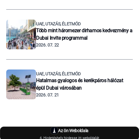
UAE, UTAZÁS, ÉLETMÓD
Több mint háromezer dirhamos kedvezmény a
Dubai Invite programmal
2026. 07. 22
UAE, UTAZÁS, ÉLETMÓD
Hatalmas gyalogos és kerékpáros hálózat
épül Dubai városában
2026. 07. 21
Az ön Weboldala
4. Hirdetéshely hirdesse itt weboldalát