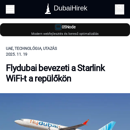
DubaiHirek
Keresés
05Node
Modern webfejlesztés és kereső optimalizálás
UAE, TECHNOLÓGIA, UTAZÁS
2025. 11. 19
Flydubai bevezeti a Starlink
WiFi-t a repülőkön