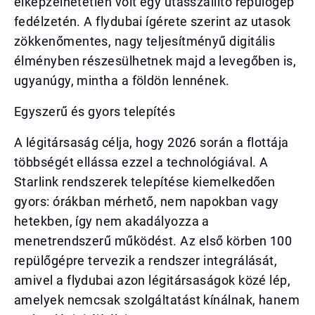
elképzelhetetlen volt egy utasszállító repülőgép
fedélzetén. A flydubai ígérete szerint az utasok
zökkenőmentes, nagy teljesítményű digitális
élményben részesülhetnek majd a levegőben is,
ugyanúgy, mintha a földön lennének.
Egyszerű és gyors telepítés
A légitársaság célja, hogy 2026 során a flottája
többségét ellássa ezzel a technológiával. A
Starlink rendszerek telepítése kiemelkedően
gyors: órákban mérhető, nem napokban vagy
hetekben, így nem akadályozza a
menetrendszerű működést. Az első körben 100
repülőgépre tervezik a rendszer integrálását,
amivel a flydubai azon légitársaságok közé lép,
amelyek nemcsak szolgáltatást kínálnak, hanem