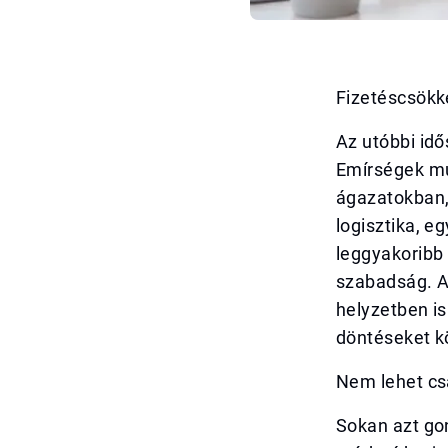
Fizetéscsökk
Az utóbbi idő
Emírségek mu
ágazatokban,
logisztika, e
leggyakoribb 
szabadság. Az
helyzetben i
döntéseket k
Nem lehet cs
Sokan azt go