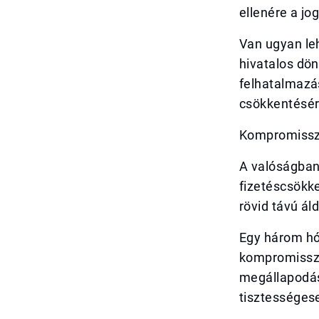
ellenére a jo
Van ugyan le
hivatalos dön
felhatalmazá
csökkentésér
Kompromissz
A valóságban
fizetéscsökke
rövid távú ál
Egy három hó
kompromisszu
megállapodás
tisztességes