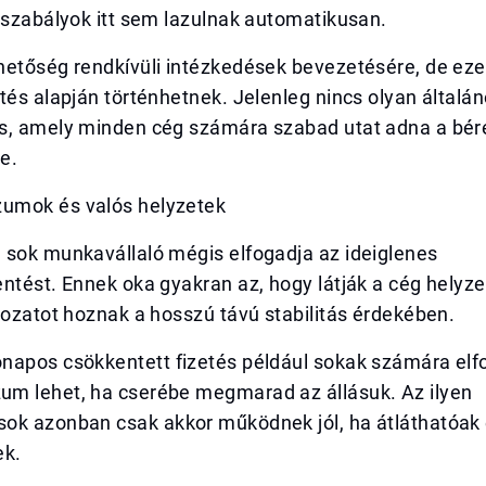
gszabályok itt sem lazulnak automatikusan.
hetőség rendkívüli intézkedések bevezetésére, de ez
tés alapján történhetnek. Jelenleg nincs olyan általá
s, amely minden cég számára szabad utat adna a bér
e.
umok és valós helyzetek
 sok munkavállaló mégis elfogadja az ideiglenes
ntést. Ennek oka gyakran az, hogy látják a cég helyze
dozatot hoznak a hosszú távú stabilitás érdekében.
napos csökkentett fizetés például sokak számára el
m lehet, ha cserébe megmarad az állásuk. Az ilyen
ok azonban csak akkor működnek jól, ha átláthatóak
ek.