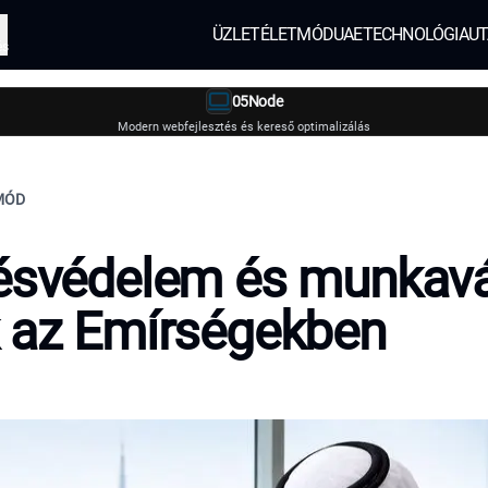
ÜZLET
ÉLETMÓD
UAE
TECHNOLÓGIA
UT
és
05Node
Modern webfejlesztés és kereső optimalizálás
TMÓD
ésvédelem és munkavál
 az Emírségekben