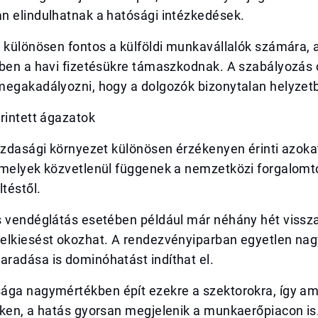
n elindulhatnak a hatósági intézkedések.
 különösen fontos a külföldi munkavállalók számára, 
kben a havi fizetésükre támaszkodnak. A szabályozás 
megakadályozni, hogy a dolgozók bizonytalan helyzetb
rintett ágazatok
azdasági környezet különösen érzékenyen érinti azoka
amelyek közvetlenül függenek a nemzetközi forgalomtó
ltéstől.
s vendéglátás esetében például már néhány hét vissz
elkiesést okozhat. A rendezvényiparban egyetlen na
radása is dominóhatást indíthat el.
ága nagymértékben épít ezekre a szektorokra, így am
kken, a hatás gyorsan megjelenik a munkaerőpiacon is