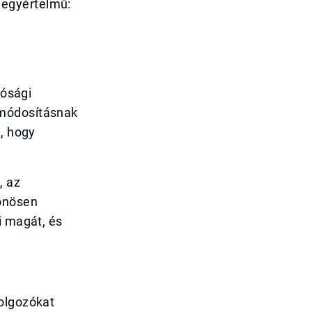
 egyértelmű:
tósági
 módosításnak
a, hogy
, az
lönösen
i magát, és
dolgozókat