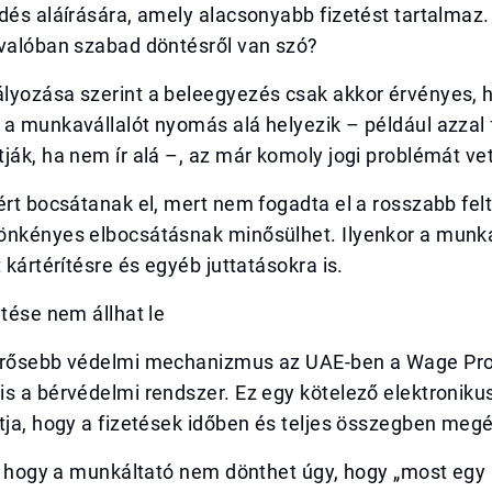
dés aláírására, amely alacsonyabb fizetést tartalmaz. I
 valóban szabad döntésről van szó?
lyozása szerint a beleegyezés csak akkor érvényes, 
a munkavállalót nyomás alá helyezik – például azzal 
ják, ha nem ír alá –, az már komoly jogi problémát vet
ért bocsátanak el, mert nem fogadta el a rosszabb felt
önkényes elbocsátásnak minősülhet. Ilyenkor a munka
t kártérítésre és egyéb juttatásokra is.
etése nem állhat le
erősebb védelmi mechanizmus az UAE-ben a Wage Pro
s a bérvédelmi rendszer. Ez egy kötelező elektroniku
tja, hogy a fizetések időben és teljes összegben meg
i, hogy a munkáltató nem dönthet úgy, hogy „most egy