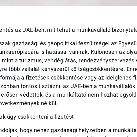
entés az UAE-ben: mit tehet a munkavállaló bizonytal
szak gazdasági és geopolitikai feszültségei az Egyesü
nkaerőpiacára is hatással vannak. Különösen az oly
 mint a turizmus, vendéglátás, rendezvényszervezés
gyre több vállalat kényszerül költségcsökkentésre. Enn
formája a fizetések csökkentése vagy az ideiglenes fi
onban fontos tisztázni: az UAE-ben a munkavállalók j
s erősen védettek, és a munkáltató nem hozhat egyold
övetkezmények nélkül.
ak úgy csökkenteni a fizetést
ndolják, hogy nehéz gazdasági helyzetben a munkált