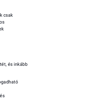
ek csak
nos
ek
tét, és inkább
fogadható
 és