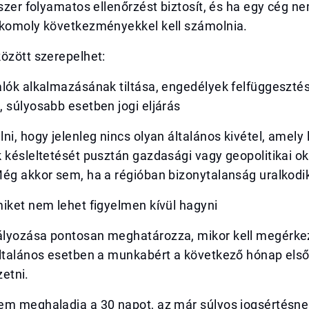
dszer folyamatos ellenőrzést biztosít, és ha egy cég ne
 komoly következményekkel kell számolnia.
özött szerepelhet:
lók alkalmazásának tiltása, engedélyek felfüggesztés
 súlyosabb esetben jogi eljárás
ni, hogy jelenleg nincs olyan általános kivétel, amely
 késleltetését pusztán gazdasági vagy geopolitikai o
Még akkor sem, ha a régióban bizonytalanság uralkodi
iket nem lehet figyelmen kívül hagyni
lyozása pontosan meghatározza, mikor kell megérke
Általános esetben a munkabért a következő hónap első
zetni.
em meghaladja a 30 napot, az már súlyos jogsértésne