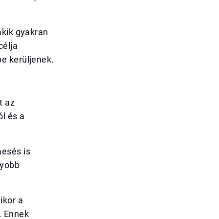
akik gyakran
célja
e kerüljenek.
t az
l és a
aesés is
gyobb
ikor a
. Ennek