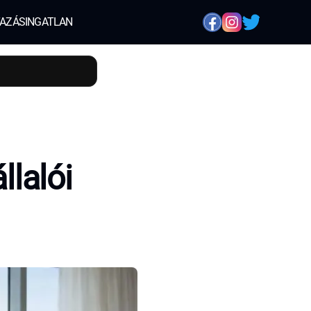
AZÁS
INGATLAN
lalói