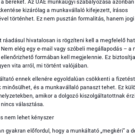
 a béreket. Az UAE munkaügyi szabályozása azonban
kkentése kizárólag a munkavállaló kifejezett, írásos
vel történhet. Ez nem pusztán formalitás, hanem jogi
.
t ráadásul hivatalosan is rögzíteni kell a megfelelő ha
 Nem elég egy e-mail vagy szóbeli megállapodás – a
ellenőrizhető formában kell megjelennie. Ez biztosítj
yen vita arról, mi történt valójában.
tató ennek ellenére egyoldalúan csökkenti a fizetést
k minősülhet, és a munkavállaló panaszt tehet. Ez kü
helyzetekben, amikor a dolgozó kiszolgáltatottnak érz
 nincs választása.
s nem lehet kényszer
an gyakran előfordul, hogy a munkáltató „megkéri” a 