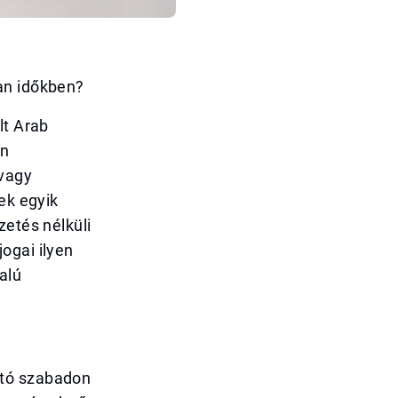
an időkben?
lt Arab
an
 vagy
ek egyik
zetés nélküli
ogai ilyen
alú
ató szabadon