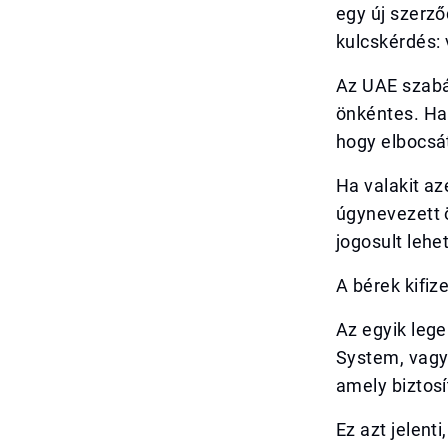
egy új szerző
kulcskérdés:
Az UAE szabá
önkéntes. Ha 
hogy elbocsát
Ha valakit az
úgynevezett 
jogosult lehe
A bérek kifiz
Az egyik leg
System, vagyi
amely biztosí
Ez azt jelent