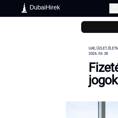
DubaiHirek
Keres
UAE, ÜZLET, ÉLE
2026. 03. 28
Fizet
jogok