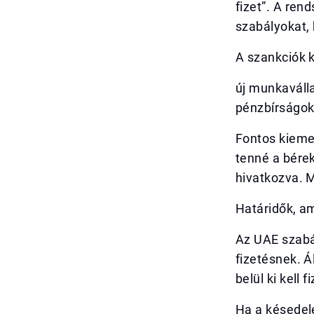
fizet”. A ren
szabályokat,
A szankciók k
új munkaválla
pénzbírságok,
Fontos kiemel
tenné a bérek
hivatkozva. 
Határidők, am
Az UAE szabá
fizetésnek. 
belül ki kell fi
Ha a késedel