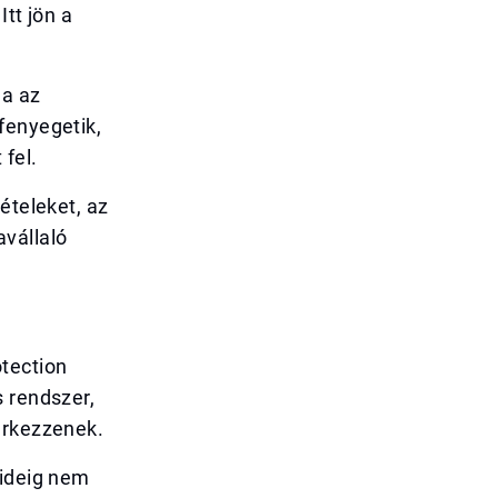
tt jön a
ha az
fenyegetik,
 fel.
ételeket, az
vállaló
tection
s rendszer,
érkezzenek.
 ideig nem