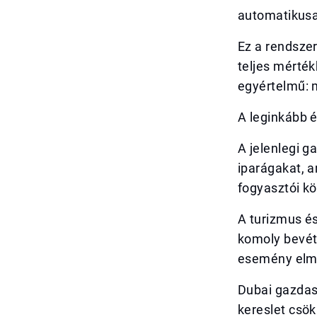
automatikusa
Ez a rendszer
teljes mérté
egyértelmű: 
A leginkább é
A jelenlegi g
iparágakat, 
fogyasztói kö
A turizmus é
komoly bevét
esemény elma
Dubai gazdas
kereslet csö