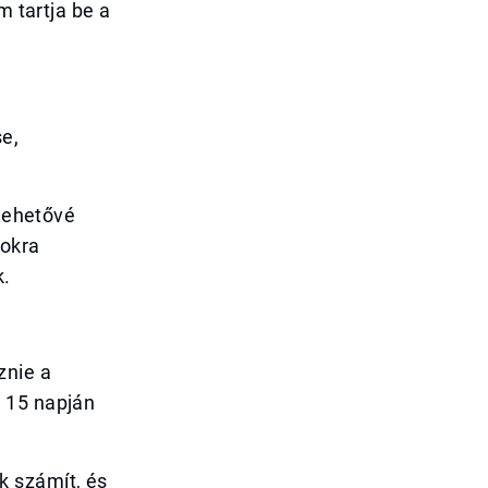
m tartja be a
e,
 lehetővé
kokra
k.
znie a
 15 napján
k számít, és