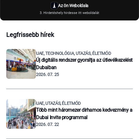
Az ön Weboldala
3. Hirdetéshely hirdesse itt weboldalát
Legfrissebb hírek
UAE, TECHNOLÓGIA, UTAZÁS, ÉLETMÓD
Új digitális rendszer gyorsítja az útlevélkezelést
Dubaiban
2026. 07. 25
UAE, UTAZÁS, ÉLETMÓD
Több mint háromezer dirhamos kedvezmény a
Dubai Invite programmal
2026. 07. 22