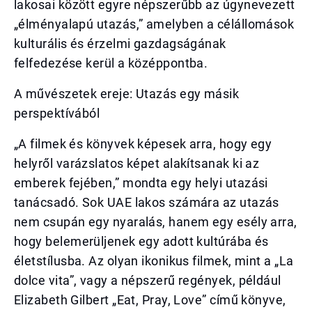
lakosai között egyre népszerűbb az úgynevezett
„élményalapú utazás,” amelyben a célállomások
kulturális és érzelmi gazdagságának
felfedezése kerül a középpontba.
A művészetek ereje: Utazás egy másik
perspektívából
„A filmek és könyvek képesek arra, hogy egy
helyről varázslatos képet alakítsanak ki az
emberek fejében,” mondta egy helyi utazási
tanácsadó. Sok UAE lakos számára az utazás
nem csupán egy nyaralás, hanem egy esély arra,
hogy belemerüljenek egy adott kultúrába és
életstílusba. Az olyan ikonikus filmek, mint a „La
dolce vita”, vagy a népszerű regények, például
Elizabeth Gilbert „Eat, Pray, Love” című könyve,