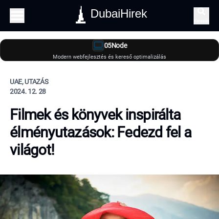
DubaiHirek
Keresés
05Node
Modern webfejlesztés és kereső optimalizálás
UAE, UTAZÁS
2024. 12. 28
Filmek és könyvek inspirálta
élményutazások: Fedezd fel a
világot!