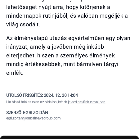
lehetőséget nyújt arra, hogy kitörjenek a
mindennapok rutinjából, és valóban megéljék a
világ csodáit.
Az élményalapú utazás egyértelműen egy olyan
irányzat, amely a jövőben még inkább
elterjedhet, hiszen a személyes élmények
mindig értékesebbek, mint bármilyen tárgyi
emlék.
UTOLSÓ FRISSÍTÉS:
2024. 12. 28 14:04
Ha hibát találsz ezen az oldalon, kérlek
jelezd nekünk e-mailben
.
SZERZŐ: EGRI ZOLTÁN
egri.zoltan@dubainewsgroup.com