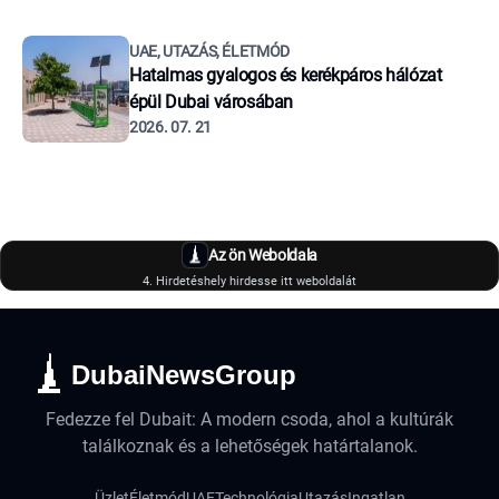
UAE, UTAZÁS, ÉLETMÓD
Hatalmas gyalogos és kerékpáros hálózat
épül Dubai városában
2026. 07. 21
Az ön Weboldala
4. Hirdetéshely hirdesse itt weboldalát
DubaiNewsGroup
Fedezze fel Dubait: A modern csoda, ahol a kultúrák
találkoznak és a lehetőségek határtalanok.
Üzlet
Életmód
UAE
Technológia
Utazás
Ingatlan