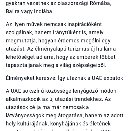
gyakran vezetnek az olaszországi Rómába,
Balira vagy Indiába.
Az ilyen művek nemcsak inspirációként
szolgálnak, hanem iránytűként is, amely
megmutatja, hogyan érdemes megélni egy
utazást. Az élményalapú turizmus új hulláma
lehetőséget ad arra, hogy az emberek többet
tapasztaljanak meg a világ szépségeiből.
Élményeket keresve: Így utaznak a UAE expatok
A UAE sokszínű közössége lenyűgöző módon
alkalmazkodik az új utazási trendekhez. Az
utazások célja ma már nemcsak a
látványosságok meglátogatása, hanem az adott
hely kultúrájának, konyhájának és életének