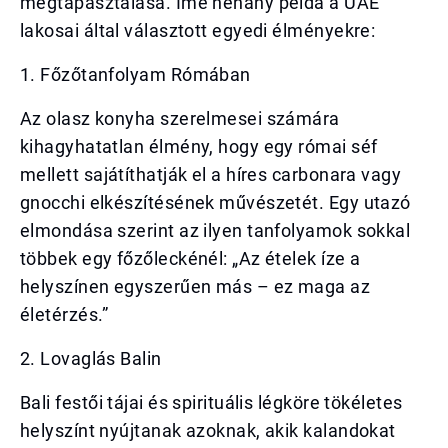
megtapasztalása. Íme néhány példa a UAE
lakosai által választott egyedi élményekre:
1. Főzőtanfolyam Rómában
Az olasz konyha szerelmesei számára
kihagyhatatlan élmény, hogy egy római séf
mellett sajátíthatják el a híres carbonara vagy
gnocchi elkészítésének művészetét. Egy utazó
elmondása szerint az ilyen tanfolyamok sokkal
többek egy főzőleckénél: „Az ételek íze a
helyszínen egyszerűen más – ez maga az
életérzés.”
2. Lovaglás Balin
Bali festői tájai és spirituális légköre tökéletes
helyszínt nyújtanak azoknak, akik kalandokat