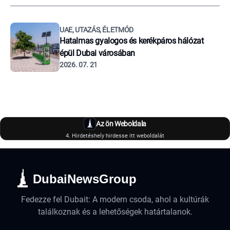
UAE, UTAZÁS, ÉLETMÓD
Hatalmas gyalogos és kerékpáros hálózat
épül Dubai városában
2026. 07. 21
Az ön Weboldala
4. Hirdetéshely hirdesse itt weboldalát
DubaiNewsGroup
Fedezze fel Dubait: A modern csoda, ahol a kultúrák
találkoznak és a lehetőségek határtalanok.