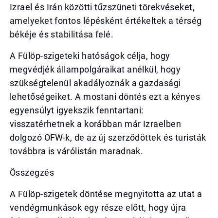
Izrael és Irán közötti tűzszüneti törekvéseket,
amelyeket fontos lépésként értékeltek a térség
békéje és stabilitása felé.
A Fülöp-szigeteki hatóságok célja, hogy
megvédjék állampolgáraikat anélkül, hogy
szükségtelenül akadályoznák a gazdasági
lehetőségeiket. A mostani döntés ezt a kényes
egyensúlyt igyekszik fenntartani:
visszatérhetnek a korábban már Izraelben
dolgozó OFW-k, de az új szerződöttek és turisták
továbbra is várólistán maradnak.
Összegzés
A Fülöp-szigetek döntése megnyitotta az utat a
vendégmunkások egy része előtt, hogy újra