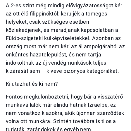
A 2-es szint még mindig elővigyázatosságot kér
az ott élő filippínóktól: kerüljék a tömeges
helyeket, csak szükséges esetben
közlekedjenek, és maradjanak kapcsolatban a
Fülöp-szigeteki külképviseletekkel. Azonban az
ország most már nem kéri az állampolgáraitól az
önkéntes hazatelepülést, és nem tartja
indokoltnak az új vendégmunkások teljes
kizárását sem – kivéve bizonyos kategóriákat.
Ki utazhat és ki nem?
Fontos megkülönböztetni, hogy bár a visszatérő
munkavállalók már elindulhatnak Izraelbe, ez
nem vonatkozik azokra, akik újonnan szerződtek
volna ott munkára. Szintén továbbra is tilos a
turisták, zarándokok és egyéb nem