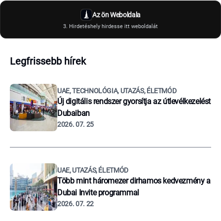
Az ön Weboldala
3. Hirdetéshely hirdesse itt weboldalát
Legfrissebb hírek
UAE, TECHNOLÓGIA, UTAZÁS, ÉLETMÓD
Új digitális rendszer gyorsítja az útlevélkezelést
Dubaiban
2026. 07. 25
UAE, UTAZÁS, ÉLETMÓD
Több mint háromezer dirhamos kedvezmény a
Dubai Invite programmal
2026. 07. 22