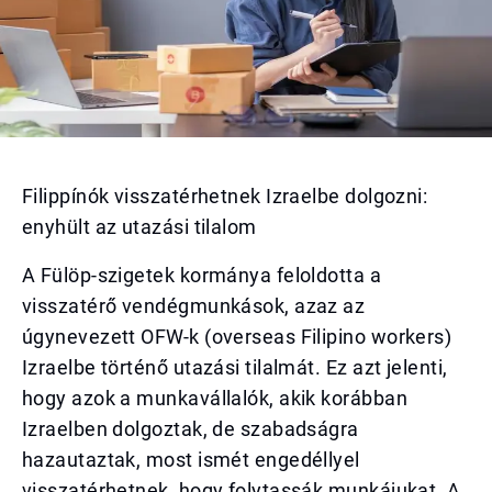
Filippínók visszatérhetnek Izraelbe dolgozni:
enyhült az utazási tilalom
A Fülöp-szigetek kormánya feloldotta a
visszatérő vendégmunkások, azaz az
úgynevezett OFW-k (overseas Filipino workers)
Izraelbe történő utazási tilalmát. Ez azt jelenti,
hogy azok a munkavállalók, akik korábban
Izraelben dolgoztak, de szabadságra
hazautaztak, most ismét engedéllyel
visszatérhetnek, hogy folytassák munkájukat. A