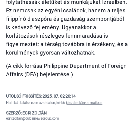
folytathassák életüket és munkájukat Izraelben.
Ez nemcsak az egyéni családok, hanem a teljes
filippínó diaszpóra és gazdaság szempontjából
is kedvező fejlemény. Ugyanakkor a
korlátozások részleges fennmaradása is
figyelmeztet: a térség továbbra is érzékeny, és a
körülmények gyorsan változhatnak.
(A cikk forrása Philippine Department of Foreign
Affairs (DFA) bejelentése.)
UTOLSÓ FRISSÍTÉS:
2025. 07. 02 20:14
Ha hibát találsz ezen az oldalon, kérlek
jelezd nekünk e-mailben
.
SZERZŐ: EGRI ZOLTÁN
egri.zoltan@dubainewsgroup.com