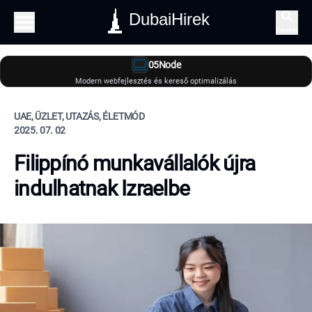
DubaiHirek
Keresés
05Node
Modern webfejlesztés és kereső optimalizálás
UAE, ÜZLET, UTAZÁS, ÉLETMÓD
2025. 07. 02
Filippínó munkavállalók újra
indulhatnak Izraelbe