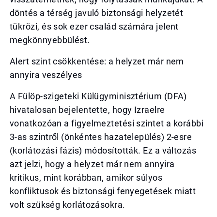
döntés a térség javuló biztonsági helyzetét
tükrözi, és sok ezer család számára jelent
megkönnyebbülést.
Alert szint csökkentése: a helyzet már nem
annyira veszélyes
A Fülöp-szigeteki Külügyminisztérium (DFA)
hivatalosan bejelentette, hogy Izraelre
vonatkozóan a figyelmeztetési szintet a korábbi
3-as szintről (önkéntes hazatelepülés) 2-esre
(korlátozási fázis) módosították. Ez a változás
azt jelzi, hogy a helyzet már nem annyira
kritikus, mint korábban, amikor súlyos
konfliktusok és biztonsági fenyegetések miatt
volt szükség korlátozásokra.