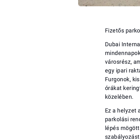
Fizetős parko
Dubai Interna
mindennapoka
városrész, am
egy ipari rak
Furgonok, kis
órákat kering
közelében.
Ez a helyzet 
parkolási ren
lépés mögött 
szabályozást 