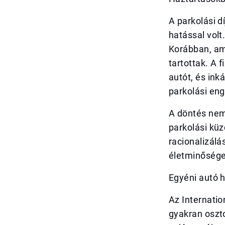
A parkolási d
hatással volt
Korábban, ami
tartottak. A 
autót, és ink
parkolási eng
A döntés nem
parkolási kü
racionalizálá
életminősége
Egyéni autó 
Az Internatio
gyakran oszt