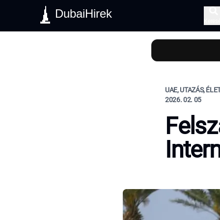
DubaiHirek
Keres
UAE, UTAZÁS, ÉL
2026. 02. 05
Felsz
Inter