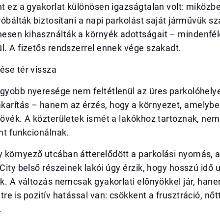
nt ez a gyakorlat különösen igazságtalan volt: miközbe
próbálták biztosítani a napi parkolást saját járművük s
esen kihasználták a környék adottságait – mindenfél
l. A fizetős rendszerrel ennek vége szakadt.
ése tér vissza
agyobb nyeresége nem feltétlenül az üres parkolóhely
karítás – hanem az érzés, hogy a környezet, amelybe
 övék. A közterületek ismét a lakókhoz tartoznak, nem
ént funkcionálnak.
 környező utcában átterelődött a parkolási nyomás, 
 City belső részeinek lakói úgy érzik, hogy hosszú idő u
ek. A változás nemcsak gyakorlati előnyökkel jár, han
tre is pozitív hatással van: csökkent a frusztráció, nőt
.