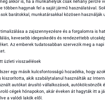
 még akkor is, ha a munkahelyük csak néhány percre v
e többen hagynak fel a saját jármű használatával. So
ások barátokkal, munkatársakkal közösen használják 
timalizálása a zajszennyezésre és a forgalomra is ha
álás, kevesebb idegeskedés és rendezettebb utcakép
éket. Az emberek tudatosabban szervezik meg a napi
et.
tt üzleti visszaélések
ndszer egy másik kulcsfontosságú hozadéka, hogy azok
s kiszorította, akik szabálytalanul használták az Intern
sznált autókat árusító vállalkozások, autókölcsönzők 
roló cégek hónapokon, akár éveken át hagyták itt a j
ve a valódi lakók elől.