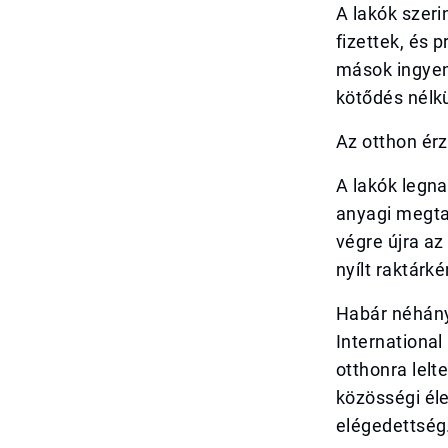
A lakók szeri
fizettek, és 
mások ingyen
kötődés nélkü
Az otthon érz
A lakók legn
anyagi megta
végre újra az
nyílt raktárk
Habár néhány
International
otthonra lelt
közösségi éle
elégedettség