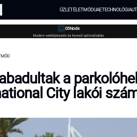
ÜZLET
ÉLETMÓD
UAE
TECHNOLÓGIA
UT
és
05Node
Modern webfejlesztés és kereső optimalizálás
ETMÓD
abadultak a parkolóhe
national City lakói szá