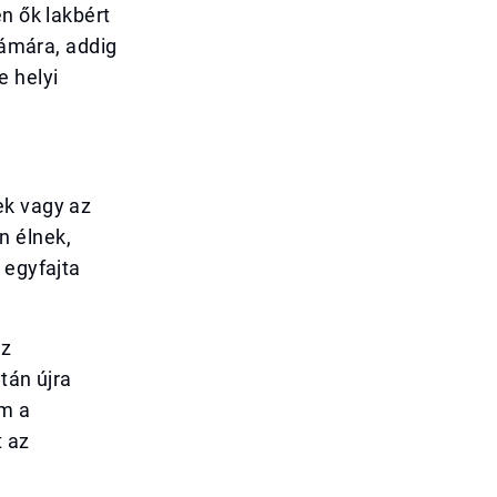
n ők lakbért
zámára, addig
e helyi
ek vagy az
n élnek,
 egyfajta
az
tán újra
em a
t az