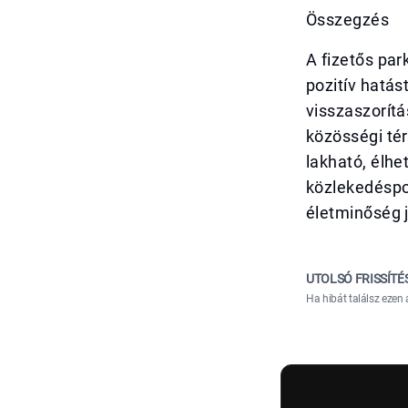
Összegzés
A fizetős par
pozitív hatás
visszaszorítá
közösségi tér
lakható, élhe
közlekedéspo
életminőség 
UTOLSÓ FRISSÍTÉ
Ha hibát találsz ezen 