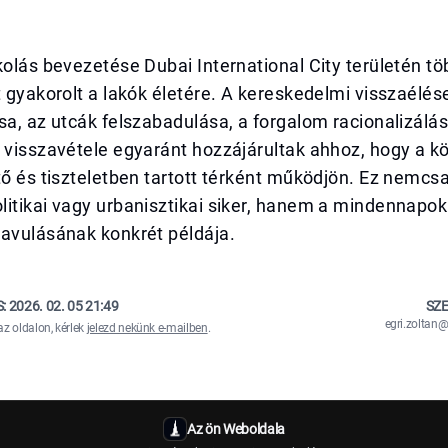
kolás bevezetése Dubai International City területén tö
t gyakorolt a lakók életére. A kereskedelmi visszaélés
sa, az utcák felszabadulása, a forgalom racionalizálás
 visszavétele egyaránt hozzájárultak ahhoz, hogy a kö
tő és tiszteletben tartott térként működjön. Ez nemcs
litikai vagy urbanisztikai siker, hanem a mindennapo
javulásának konkrét példája.
S:
2026. 02. 05 21:49
SZE
egri.zolta
az oldalon, kérlek
jelezd nekünk e-mailben
.
Az ön Weboldala