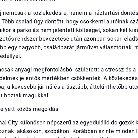
íj nemcsak a közlekedésre, hanem a háztartási döntés
. Több család úgy döntött, hogy csökkenti autóinak sz
kor a parkolás nem jelentett költséget, sokan két kis
fizetős rendszer bevezetése után azonban sokan eladt
ább egy nagyobb, családbarát járművet választottak, 
edéllyel.
csak anyagi megfontolásból született: a stressz és 
zdelmek jelentős mértékben csökkentek. A közlekedés
sa, a kevesebb jármű és a tisztább, áttekinthetőbb utc
t hoztak magukkal.
helyett közös megoldás
nal City különösen népszerű az egyedülálló dolgozók 
oznak lakásokon, szobákon. Korábban szinte minden l