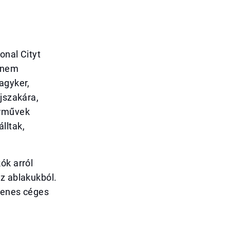
onal Cityt
k nem
agyker,
jszakára,
árművek
lltak,
ók arról
az ablakukból.
gyenes céges