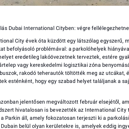
lás Dubai International Cityben: végre fellélegezhetne
tional City évek óta küzdött egy látszólag egyszerű, 
t befolyásoló problémával: a parkolóhelyek hiányáva
elyet eredetileg lakóövezetnek terveztek, estére gya
tártelep vagy kereskedelmi logisztikai zóna benyomásá
buszok, rakodó teherautók töltötték meg az utcákat, é
tek esténként, hogy egy szabad helyet találjanak a sa
azonban jelentősen megváltozott február elsejétől, am
dszert hivatalosan is bevezették az International City 
a Parkin áll, amely fokozatosan terjeszti ki a parkolás
Dubain belül olyan kerületekre is, amelyek eddig ingy