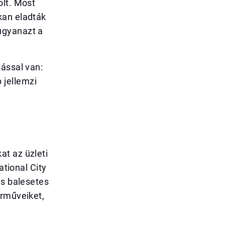
olt. Most
kan eladták
ugyanazt a
tással van:
 jellemzi
at az üzleti
ational City
és balesetes
árműveiket,