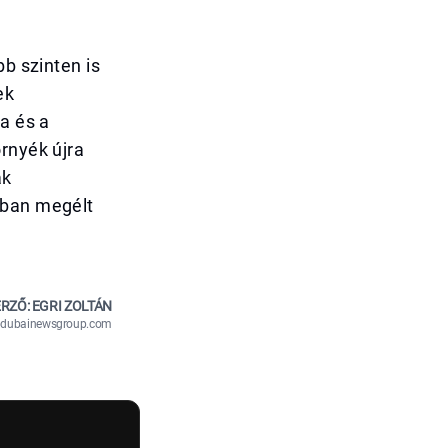
bb szinten is
ek
a és a
rnyék újra
ak
kban megélt
RZŐ: EGRI ZOLTÁN
n@dubainewsgroup.com