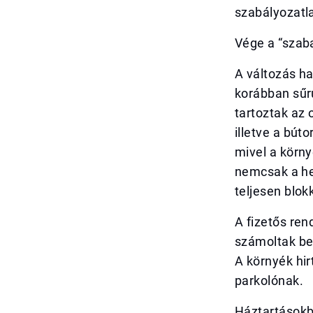
szabályozatl
Vége a “szab
A változás ha
korábban sűr
tartoztak az 
illetve a bút
mivel a körn
nemcsak a hel
teljesen blok
A fizetős ren
számoltak be,
A környék hi
parkolónak.
Háztartásokba