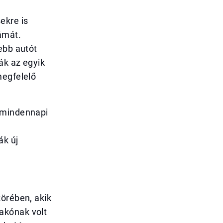
ekre is
ámát.
ebb autót
ák az egyik
megfelelő
a mindennapi
ák új
körében, akik
akónak volt