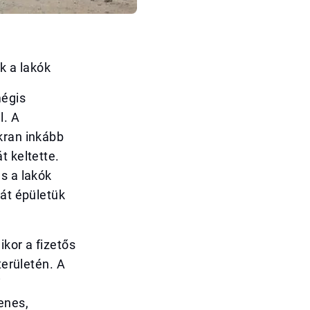
k a lakók
mégis
l. A
kran inkább
t keltette.
s a lakók
ját épületük
ikor a fizetős
területén. A
i
enes,