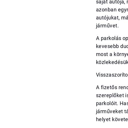
saját autója,
azonban egyr
autójukat, m
járművet.
A parkolás op
kevesebb dud
most a körny
közlekedésük
Visszaszoríto
A fizetős re
szereplőket i
parkolóit. Ha
járműveket tá
helyet követel