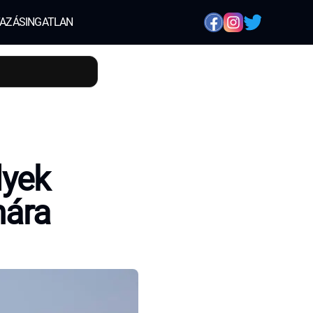
AZÁS
INGATLAN
lyek
mára