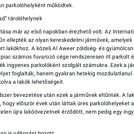
an parkolóhelyként működtek.
ad” tárolóhelynek
tása már az első napokban érezhető volt. Az Internati
űn ellepték az olyan kereskedelmi járművek, amelye
ott lakókhoz. A közeli Al Aweer zöldség- és gyümölcsn
orpiac számos fuvarozó cége rendszeresen itt parkolt é
yék ingyenes parkolóként szolgált számukra. Ezek a j
yet foglalták, hanem gyakran hetekig mozdulatlanul á
kolva a lakók lehetőségeit.
dszer bevezetése után ezek a járművek eltűntek. A lak
 hogy először évek után láttak üres parkolóhelyeket 
rtelen újra lakóövezetnek érződött, nem pedig egy in
n is változást hozott