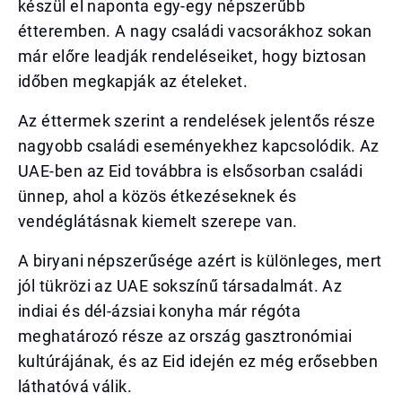
készül el naponta egy-egy népszerűbb
étteremben. A nagy családi vacsorákhoz sokan
már előre leadják rendeléseiket, hogy biztosan
időben megkapják az ételeket.
Az éttermek szerint a rendelések jelentős része
nagyobb családi eseményekhez kapcsolódik. Az
UAE-ben az Eid továbbra is elsősorban családi
ünnep, ahol a közös étkezéseknek és
vendéglátásnak kiemelt szerepe van.
A biryani népszerűsége azért is különleges, mert
jól tükrözi az UAE sokszínű társadalmát. Az
indiai és dél-ázsiai konyha már régóta
meghatározó része az ország gasztronómiai
kultúrájának, és az Eid idején ez még erősebben
láthatóvá válik.