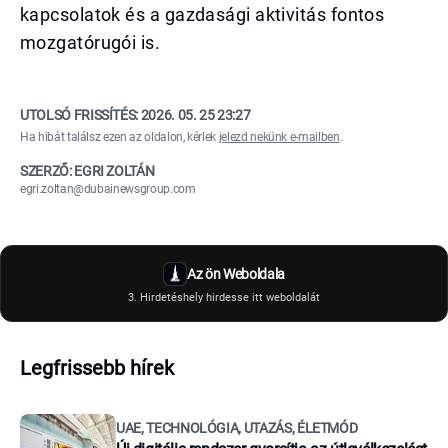
kapcsolatok és a gazdasági aktivitás fontos
mozgatórugói is.
UTOLSÓ FRISSÍTÉS:
2026. 05. 25 23:27
Ha hibát találsz ezen az oldalon, kérlek
jelezd nekünk e-mailben
.
SZERZŐ: EGRI ZOLTÁN
egri.zoltan@dubainewsgroup.com
Az ön Weboldala
3. Hirdetéshely hirdesse itt weboldalát
Legfrissebb hírek
UAE, TECHNOLÓGIA, UTAZÁS, ÉLETMÓD