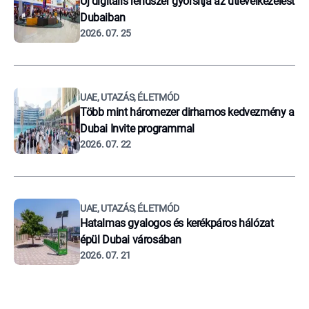
Új digitális rendszer gyorsítja az útlevélkezelést
Dubaiban
2026. 07. 25
UAE, UTAZÁS, ÉLETMÓD
Több mint háromezer dirhamos kedvezmény a
Dubai Invite programmal
2026. 07. 22
UAE, UTAZÁS, ÉLETMÓD
Hatalmas gyalogos és kerékpáros hálózat
épül Dubai városában
2026. 07. 21