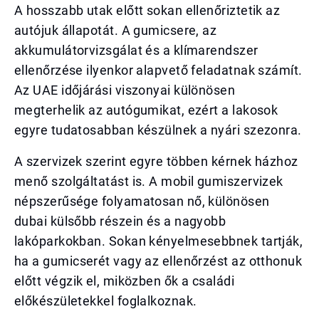
A hosszabb utak előtt sokan ellenőriztetik az
autójuk állapotát. A gumicsere, az
akkumulátorvizsgálat és a klímarendszer
ellenőrzése ilyenkor alapvető feladatnak számít.
Az UAE időjárási viszonyai különösen
megterhelik az autógumikat, ezért a lakosok
egyre tudatosabban készülnek a nyári szezonra.
A szervizek szerint egyre többen kérnek házhoz
menő szolgáltatást is. A mobil gumiszervizek
népszerűsége folyamatosan nő, különösen
dubai külsőbb részein és a nagyobb
lakóparkokban. Sokan kényelmesebbnek tartják,
ha a gumicserét vagy az ellenőrzést az otthonuk
előtt végzik el, miközben ők a családi
előkészületekkel foglalkoznak.