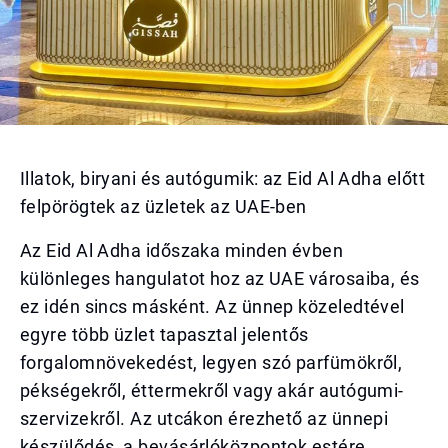
Illatok, biryani és autógumik: az Eid Al Adha előtt
felpörögtek az üzletek az UAE-ben
Az Eid Al Adha időszaka minden évben
különleges hangulatot hoz az UAE városaiba, és
ez idén sincs másként. Az ünnep közeledtével
egyre több üzlet tapasztal jelentős
forgalomnövekedést, legyen szó parfümökről,
pékségekről, éttermekről vagy akár autógumi-
szervizekről. Az utcákon érezhető az ünnepi
készülődés, a bevásárlóközpontok estére