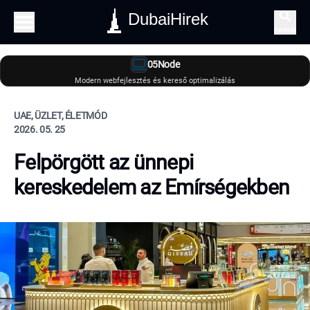
DubaiHirek
Keresés
05Node
Modern webfejlesztés és kereső optimalizálás
UAE, ÜZLET, ÉLETMÓD
2026. 05. 25
Felpörgött az ünnepi
kereskedelem az Emírségekben