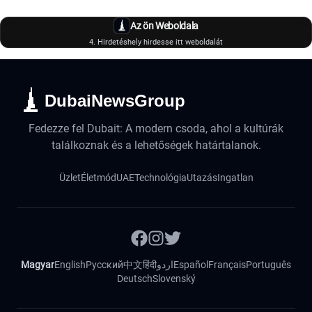
Az ön Weboldala
4. Hirdetéshely hirdesse itt weboldalát
DubaiNewsGroup
Fedezze fel Dubait: A modern csoda, ahol a kultúrák
találkoznak és a lehetőségek határtalanok.
Üzlet
Életmód
UAE
Technológia
Utazás
Ingatlan
Magyar
English
Русский
中文
हिंदी
اردو
Español
Français
Português
Deutsch
Slovenský