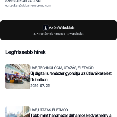
SZERZŐ: EGRI ZOLTÁN
egri.zoltan@dubainewsgroup.com
Az ön Weboldala
3. Hirdetéshely hirdesse itt weboldalát
Legfrissebb hírek
UAE, TECHNOLÓGIA, UTAZÁS, ÉLETMÓD
Új digitális rendszer gyorsítja az útlevélkezelést
Dubaiban
2026. 07. 25
UAE, UTAZÁS, ÉLETMÓD
Több mint háromezer dirhamos kedvezmény a