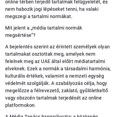
online térben terjedő tartalmak felügyeletét, és
nem habozik jogi lépéseket tenni, ha valaki
megszegi a tartalmi normákat.
Mit jelent a „média tartalmi normák
megsértése”?
A bejelentés szerint az érintett személyek olyan
tartalmakat osztottak meg, amelyek nem
felelnek meg az UAE által előírt médiatartalmi
elveknek. Ezek a normák a társadalmi harmónia,
kulturális értékek, valamint a nemzeti egység
védelmét szolgálják. A szabályozás célja, hogy
megelőzze a félrevezető, zaklató, gyűlöletkeltő
vagy obszcén tartalmak terjedését az online
platformokon.
A Média Tanács hangsúlyozta: a közösség