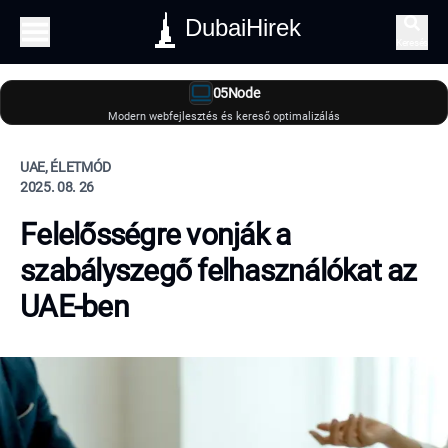
DubaiHirek
Keresés
05Node
Modern webfejlesztés és kereső optimalizálás
UAE, ÉLETMÓD
2025. 08. 26
Felelősségre vonják a
szabályszegő felhasználókat az
UAE-ben