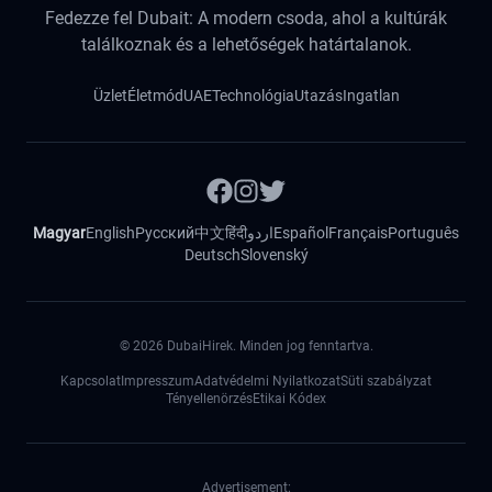
Fedezze fel Dubait: A modern csoda, ahol a kultúrák
találkoznak és a lehetőségek határtalanok.
Üzlet
Életmód
UAE
Technológia
Utazás
Ingatlan
Magyar
English
Русский
中文
हिंदी
اردو
Español
Français
Português
Deutsch
Slovenský
©
2026
DubaiHirek. Minden jog fenntartva.
Kapcsolat
Impresszum
Adatvédelmi Nyilatkozat
Süti szabályzat
Tényellenörzés
Etikai Kódex
Advertisement: