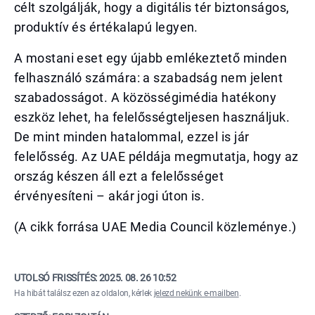
célt szolgálják, hogy a digitális tér biztonságos,
produktív és értékalapú legyen.
A mostani eset egy újabb emlékeztető minden
felhasználó számára: a szabadság nem jelent
szabadosságot. A közösségimédia hatékony
eszköz lehet, ha felelősségteljesen használjuk.
De mint minden hatalommal, ezzel is jár
felelősség. Az UAE példája megmutatja, hogy az
ország készen áll ezt a felelősséget
érvényesíteni – akár jogi úton is.
(A cikk forrása UAE Media Council közleménye.)
UTOLSÓ FRISSÍTÉS:
2025. 08. 26 10:52
Ha hibát találsz ezen az oldalon, kérlek
jelezd nekünk e-mailben
.