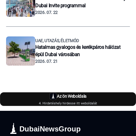
Dubai Invite programmal
2026. 07. 22
UAE, UTAZÁS, ÉLETMÓD
Hatalmas gyalogos és kerékpáros hálózat
épül Dubai városában
2026. 07. 21
Az ön Weboldala
4. Hirdetéshely hirdesse itt weboldalát
DubaiNewsGroup