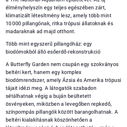
élményhelyszín egy teljes egészében zárt,
klimatizált létesítmény lesz, amely több mint
10 000 pillangónak, ritka trópusi állatoknak és
madaraknak ad majd otthont.
Több mint egyszerű pillangóház: egy
biodómokból álló esőerdő-rekonstrukció
A Butterfly Garden nem csupán egy szokványos
beltéri kert, hanem egy komplex
biodómrendszer, amely Ázsia és Amerika trópusi
tájait idézi meg. A látogatók szabadon
sétálhatnak végig a buján beültetett
ösvényeken, miközben a levegőben repkedő,
színpompás pillangók között barangolhatnak. A
beltéri kialakításnak köszönhetően a