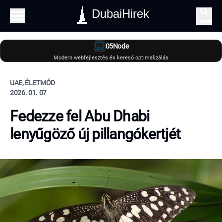
DubaiHirek
Keresés
05Node
Modern webfejlesztés és kereső optimalizálás
UAE, ÉLETMÓD
2026. 01. 07
Fedezze fel Abu Dhabi
lenyűgöző új pillangókertjét