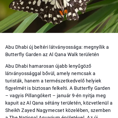
Abu Dhabi új beltéri látványossága: megnyílik a
Butterfly Garden az Al Qana Walk területén
Abu Dhabi hamarosan újabb lenyűgöző
látványossággal bővül, amely nemcsak a
turisták, hanem a természetkedvelő helyiek
figyelmét is biztosan felkelti. A Butterfly Garden
– vagyis Pillangókert – január 9-én nyitja meg
kapuit az Al Qana sétány területén, közvetlenül a
Sheikh Zayed Nagymecset közelében, szemben
a The National Aquarium épületével. Az új