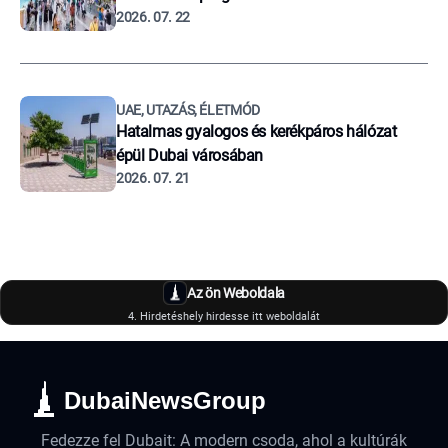
2026. 07. 22
UAE, UTAZÁS, ÉLETMÓD
Hatalmas gyalogos és kerékpáros hálózat
épül Dubai városában
2026. 07. 21
Az ön Weboldala
4. Hirdetéshely hirdesse itt weboldalát
DubaiNewsGroup
Fedezze fel Dubait: A modern csoda, ahol a kultúrák