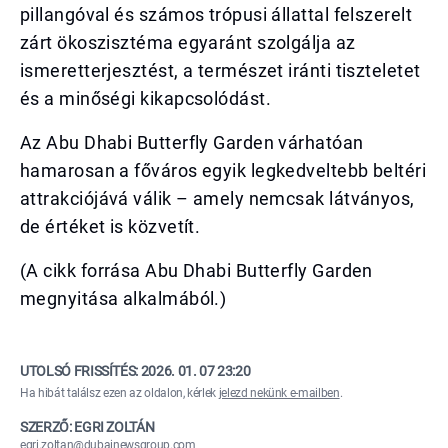
pillangóval és számos trópusi állattal felszerelt
zárt ökoszisztéma egyaránt szolgálja az
ismeretterjesztést, a természet iránti tiszteletet
és a minőségi kikapcsolódást.
Az Abu Dhabi Butterfly Garden várhatóan
hamarosan a főváros egyik legkedveltebb beltéri
attrakciójává válik – amely nemcsak látványos,
de értéket is közvetít.
(A cikk forrása Abu Dhabi Butterfly Garden
megnyitása alkalmából.)
UTOLSÓ FRISSÍTÉS:
2026. 01. 07 23:20
Ha hibát találsz ezen az oldalon, kérlek
jelezd nekünk e-mailben
.
SZERZŐ: EGRI ZOLTÁN
egri.zoltan@dubainewsgroup.com