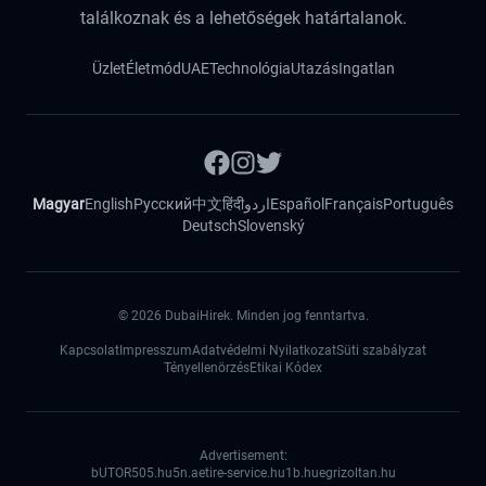
találkoznak és a lehetőségek határtalanok.
Üzlet
Életmód
UAE
Technológia
Utazás
Ingatlan
Magyar
English
Русский
中文
हिंदी
اردو
Español
Français
Português
Deutsch
Slovenský
©
2026
DubaiHirek. Minden jog fenntartva.
Kapcsolat
Impresszum
Adatvédelmi Nyilatkozat
Süti szabályzat
Tényellenörzés
Etikai Kódex
Advertisement:
bUTOR5
05.hu
5n.ae
tire-service.hu
1b.hu
egrizoltan.hu