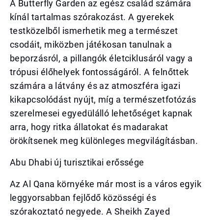
A Butterfly Garden az egész család számára
kínál tartalmas szórakozást. A gyerekek
testközelből ismerhetik meg a természet
csodáit, miközben játékosan tanulnak a
beporzásról, a pillangók életciklusáról vagy a
trópusi élőhelyek fontosságáról. A felnőttek
számára a látvány és az atmoszféra igazi
kikapcsolódást nyújt, míg a természetfotózás
szerelmesei egyedülálló lehetőséget kapnak
arra, hogy ritka állatokat és madarakat
örökítsenek meg különleges megvilágításban.
Abu Dhabi új turisztikai erőssége
Az Al Qana környéke már most is a város egyik
leggyorsabban fejlődő közösségi és
szórakoztató negyede. A Sheikh Zayed