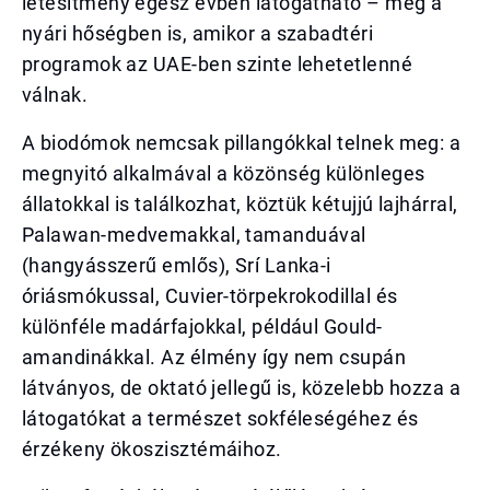
létesítmény egész évben látogatható – még a
nyári hőségben is, amikor a szabadtéri
programok az UAE-ben szinte lehetetlenné
válnak.
A biodómok nemcsak pillangókkal telnek meg: a
megnyitó alkalmával a közönség különleges
állatokkal is találkozhat, köztük kétujjú lajhárral,
Palawan-medvemakkal, tamanduával
(hangyásszerű emlős), Srí Lanka-i
óriásmókussal, Cuvier-törpekrokodillal és
különféle madárfajokkal, például Gould-
amandinákkal. Az élmény így nem csupán
látványos, de oktató jellegű is, közelebb hozza a
látogatókat a természet sokféleségéhez és
érzékeny ökoszisztémáihoz.