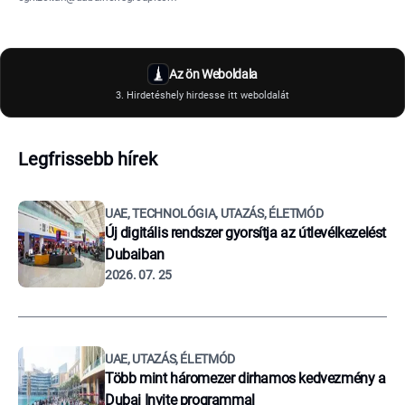
Az ön Weboldala
3. Hirdetéshely hirdesse itt weboldalát
Legfrissebb hírek
UAE, TECHNOLÓGIA, UTAZÁS, ÉLETMÓD
Új digitális rendszer gyorsítja az útlevélkezelést
Dubaiban
2026. 07. 25
UAE, UTAZÁS, ÉLETMÓD
Több mint háromezer dirhamos kedvezmény a
Dubai Invite programmal