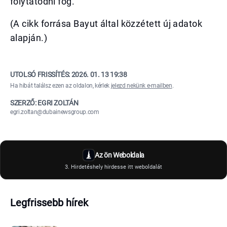
folytatódni fog.
(A cikk forrása Bayut által közzétett új adatok
alapján.)
UTOLSÓ FRISSÍTÉS:
2026. 01. 13 19:38
Ha hibát találsz ezen az oldalon, kérlek
jelezd nekünk e-mailben
.
SZERZŐ: EGRI ZOLTÁN
egri.zoltan@dubainewsgroup.com
Az ön Weboldala
3. Hirdetéshely hirdesse itt weboldalát
Legfrissebb hírek