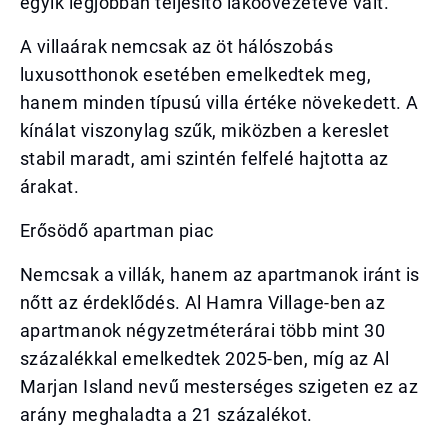
egyik legjobban teljesítő lakóövezetévé vált.
A villaárak nemcsak az öt hálószobás
luxusotthonok esetében emelkedtek meg,
hanem minden típusú villa értéke növekedett. A
kínálat viszonylag szűk, miközben a kereslet
stabil maradt, ami szintén felfelé hajtotta az
árakat.
Erősödő apartman piac
Nemcsak a villák, hanem az apartmanok iránt is
nőtt az érdeklődés. Al Hamra Village-ben az
apartmanok négyzetméterárai több mint 30
százalékkal emelkedtek 2025-ben, míg az Al
Marjan Island nevű mesterséges szigeten ez az
arány meghaladta a 21 százalékot.