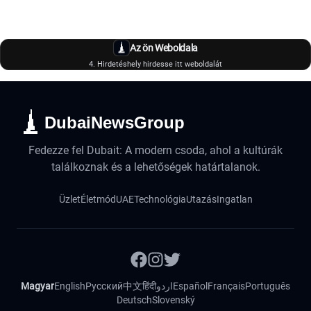
Az ön Weboldala
4. Hirdetéshely hirdesse itt weboldalát
DubaiNewsGroup
Fedezze fel Dubait: A modern csoda, ahol a kultúrák
találkoznak és a lehetőségek határtalanok.
Üzlet
Életmód
UAE
Technológia
Utazás
Ingatlan
Magyar
English
Русский
中文
हिंदी
اردو
Español
Français
Português
Deutsch
Slovenský