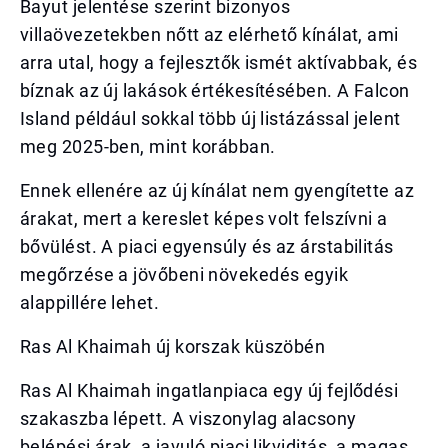
Bayut jelentése szerint bizonyos
villaövezetekben nőtt az elérhető kínálat, ami
arra utal, hogy a fejlesztők ismét aktívabbak, és
bíznak az új lakások értékesítésében. A Falcon
Island például sokkal több új listázással jelent
meg 2025-ben, mint korábban.
Ennek ellenére az új kínálat nem gyengítette az
árakat, mert a kereslet képes volt felszívni a
bővülést. A piaci egyensúly és az árstabilitás
megőrzése a jövőbeni növekedés egyik
alappillére lehet.
Ras Al Khaimah új korszak küszöbén
Ras Al Khaimah ingatlanpiaca egy új fejlődési
szakaszba lépett. A viszonylag alacsony
belépési árak, a javuló piaci likviditás, a magas