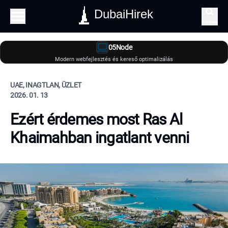
DubaiHirek
Keresés
05Node
Modern webfejlesztés és kereső optimalizálás
UAE, INAGTLAN, ÜZLET
2026. 01. 13
Ezért érdemes most Ras Al
Khaimahban ingatlant venni