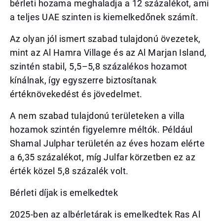
bérleti hozama meghaladja a 12 százalékot, ami
a teljes UAE szinten is kiemelkedőnek számít.
Az olyan jól ismert szabad tulajdonú övezetek,
mint az Al Hamra Village és az Al Marjan Island,
szintén stabil, 5,5–5,8 százalékos hozamot
kínálnak, így egyszerre biztosítanak
értéknövekedést és jövedelmet.
A nem szabad tulajdonú területeken a villa
hozamok szintén figyelemre méltók. Például
Shamal Julphar területén az éves hozam elérte
a 6,35 százalékot, míg Julfar körzetben ez az
érték közel 5,8 százalék volt.
Bérleti díjak is emelkedtek
2025-ben az albérletárak is emelkedtek Ras Al