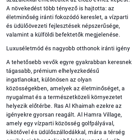
A növekedést több tényező is hajtotta: az
életminőség iránti fokozódó kereslet, a vízparti
és üdülőövezeti fejlesztések népszerűsége,
valamint a külföldi befektetők megjelenése.
Luxuséletmód és nagyobb otthonok iránti igény
A tehetősebb vevők egyre gyakrabban keresnek
tágasabb, prémium elhelyezkedésű
ingatlanokat, különösen az olyan
közösségekben, amelyek az életminőséget, a
nyugalmat és a természetközeli környezetet
helyezik előtérbe. Ras Al Khaimah ezekre az
igényekre gyorsan reagált. Al Hamra Village,
amely egy vízparti közösség golfpályával,
kikötővel és üdülőszállodákkal, mára a térség