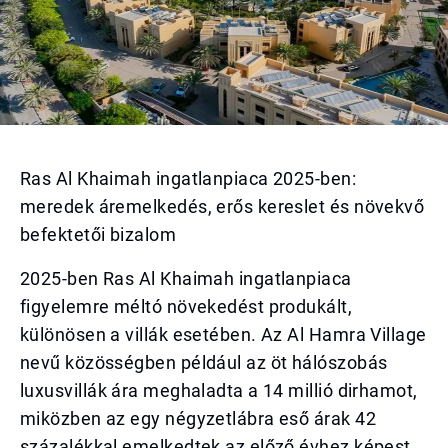
Ras Al Khaimah ingatlanpiaca 2025-ben:
meredek áremelkedés, erős kereslet és növekvő
befektetői bizalom
2025-ben Ras Al Khaimah ingatlanpiaca
figyelemre méltó növekedést produkált,
különösen a villák esetében. Az Al Hamra Village
nevű közösségben például az öt hálószobás
luxusvillák ára meghaladta a 14 millió dirhamot,
miközben az egy négyzetlábra eső árak 42
százalékkal emelkedtek az előző évhez képest.