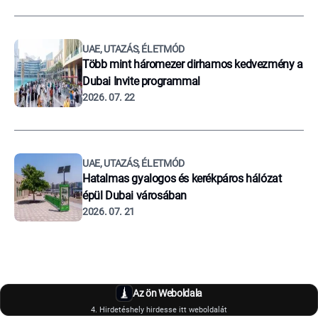
UAE, UTAZÁS, ÉLETMÓD
Több mint háromezer dirhamos kedvezmény a
Dubai Invite programmal
2026. 07. 22
UAE, UTAZÁS, ÉLETMÓD
Hatalmas gyalogos és kerékpáros hálózat
épül Dubai városában
2026. 07. 21
Az ön Weboldala
4. Hirdetéshely hirdesse itt weboldalát