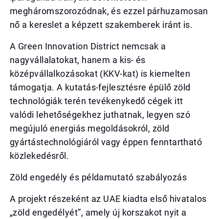
megháromszorozódnak, és ezzel párhuzamosan
nő a kereslet a képzett szakemberek iránt is.
A Green Innovation District nemcsak a
nagyvállalatokat, hanem a kis- és
középvállalkozásokat (KKV-kat) is kiemelten
támogatja. A kutatás-fejlesztésre épülő zöld
technológiák terén tevékenykedő cégek itt
valódi lehetőségekhez juthatnak, legyen szó
megújuló energiás megoldásokról, zöld
gyártástechnológiáról vagy éppen fenntartható
közlekedésről.
Zöld engedély és példamutató szabályozás
A projekt részeként az UAE kiadta első hivatalos
„zöld engedélyét”, amely új korszakot nyit a