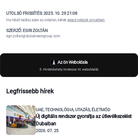
UTOLSÓ FRISSÍTÉS:
2025. 10. 29 21:08
Ha hibát találsz ezen az oldalon, kérlek
jelezd nekünk e-mailben
.
SZERZŐ: EGRI ZOLTÁN
egri.zoltan@dubainewsgroup.com
Az ön Weboldala
3. Hirdetéshely hirdesse itt weboldalát
Legfrissebb hírek
UAE, TECHNOLÓGIA, UTAZÁS, ÉLETMÓD
Új digitális rendszer gyorsítja az útlevélkezelést
Dubaiban
2026. 07. 25