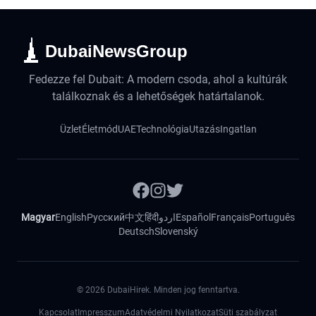
DubaiNewsGroup
Fedezze fel Dubait: A modern csoda, ahol a kultúrák
találkoznak és a lehetőségek határtalanok.
Üzlet
Életmód
UAE
Technológia
Utazás
Ingatlan
Magyar
English
Русский
中文
हिंदी
اردو
Español
Français
Português
Deutsch
Slovenský
©
2026
DubaiHirek. Minden jog fenntartva.
Kapcsolat
Impresszum
Adatvédelmi Nyilatkozat
Süti szabályzat