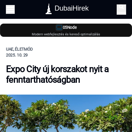
DubaiHirek
Keresés
05Node
Modern webfejlesztés és kereső optimalizálás
UAE, ÉLETMÓD
2025. 10. 29
Expo City új korszakot nyit a
fenntarthatóságban