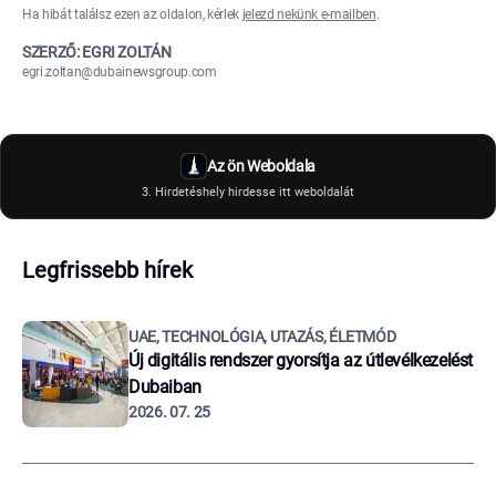
Ha hibát találsz ezen az oldalon, kérlek
jelezd nekünk e-mailben
.
SZERZŐ: EGRI ZOLTÁN
egri.zoltan@dubainewsgroup.com
Az ön Weboldala
3. Hirdetéshely hirdesse itt weboldalát
Legfrissebb hírek
UAE, TECHNOLÓGIA, UTAZÁS, ÉLETMÓD
Új digitális rendszer gyorsítja az útlevélkezelést
Dubaiban
2026. 07. 25