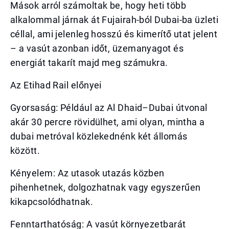
Mások arról számoltak be, hogy heti több
alkalommal járnak át Fujairah-ból Dubai-ba üzleti
céllal, ami jelenleg hosszú és kimerítő utat jelent
– a vasút azonban időt, üzemanyagot és
energiát takarít majd meg számukra.
Az Etihad Rail előnyei
Gyorsaság: Például az Al Dhaid–Dubai útvonal
akár 30 percre rövidülhet, ami olyan, mintha a
dubai metróval közlekednénk két állomás
között.
Kényelem: Az utasok utazás közben
pihenhetnek, dolgozhatnak vagy egyszerűen
kikapcsolódhatnak.
Fenntarthatóság: A vasút környezetbarát