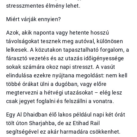
stresszmentes élmény lehet.
Miért várják ennyien?
Azok, akik naponta vagy hetente hosszú
távolságokat tesznek meg autóval, különösen
lelkesek. A közutakon tapasztalható forgalom, a
fárasztó vezetés és az utazás időigényessége
sokak számára okoz napi stresszt. A vasút
elindulása ezekre nyújtana megoldást: nem kell
többé órákat ülni a dugóban, vagy előre
megtervezni a hétvégi utazásokat – elég lesz
csak jegyet foglalni és felszállni a vonatra.
Egy Al Dhaidban élő lakos például napi két órát
tölt úton Sharjahba, de az Etihad Rail
segítségével ez akár harmadára csökkenhet.