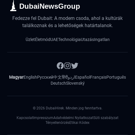
DubaiNewsGroup
Fedezze fel Dubait: A modern csoda, ahol a kultúrák
találkoznak és a lehetőségek határtalanok.
Üzlet
Életmód
UAE
Technológia
Utazás
Ingatlan
Magyar
English
Русский
中文
हिंदी
اردو
Español
Français
Português
Deutsch
Slovenský
©
2026
DubaiHirek. Minden jog fenntartva.
Kapcsolat
Impresszum
Adatvédelmi Nyilatkozat
Süti szabályzat
Tényellenörzés
Etikai Kódex