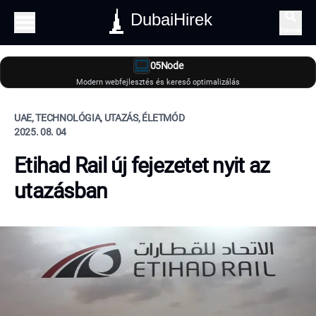
DubaiHirek
Keresés
05Node
Modern webfejlesztés és kereső optimalizálás
UAE, TECHNOLÓGIA, UTAZÁS, ÉLETMÓD
2025. 08. 04
Etihad Rail új fejezetet nyit az
utazásban