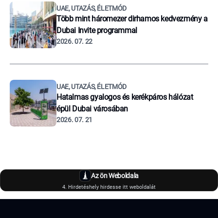
UAE, UTAZÁS, ÉLETMÓD
Több mint háromezer dirhamos kedvezmény a
Dubai Invite programmal
2026. 07. 22
UAE, UTAZÁS, ÉLETMÓD
Hatalmas gyalogos és kerékpáros hálózat
épül Dubai városában
2026. 07. 21
Az ön Weboldala
4. Hirdetéshely hirdesse itt weboldalát