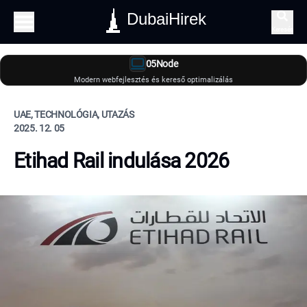
DubaiHirek
Keresés
05Node
Modern webfejlesztés és kereső optimalizálás
UAE, TECHNOLÓGIA, UTAZÁS
2025. 12. 05
Etihad Rail indulása 2026