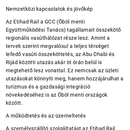
Nemzetközi kapcsolatok és jövőkép
Az Etihad Rail a GCC (Öböl menti
Együttműködési Tanács) tagállamait összekötő
regionális vasúthálózat része lesz. Amint a
tervek szerint megvalósul a teljes térséget
lefedő vasúti összeköttetés, az Abu Dhabi és
Rijád közötti utazás akár öt órán belül is
megtehető lesz vonattal. Ez nemcsak az üzleti
utazásokat könnyíti meg, hanem hozzájárulhat a
turizmus és a gazdasági integráció
növekedéséhez is az Öböl menti országok
között.
A működtetés és az üzemeltetés
A személyszállító szolgáltatást az Etihad Rail