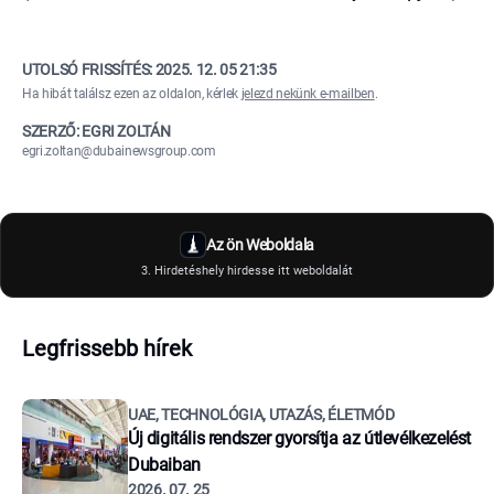
UTOLSÓ FRISSÍTÉS:
2025. 12. 05 21:35
Ha hibát találsz ezen az oldalon, kérlek
jelezd nekünk e-mailben
.
SZERZŐ: EGRI ZOLTÁN
egri.zoltan@dubainewsgroup.com
Az ön Weboldala
3. Hirdetéshely hirdesse itt weboldalát
Legfrissebb hírek
UAE, TECHNOLÓGIA, UTAZÁS, ÉLETMÓD
Új digitális rendszer gyorsítja az útlevélkezelést
Dubaiban
2026. 07. 25