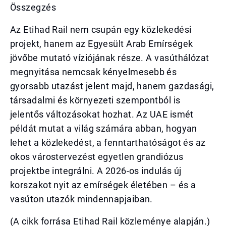
Összegzés
Az Etihad Rail nem csupán egy közlekedési
projekt, hanem az Egyesült Arab Emírségek
jövőbe mutató víziójának része. A vasúthálózat
megnyitása nemcsak kényelmesebb és
gyorsabb utazást jelent majd, hanem gazdasági,
társadalmi és környezeti szempontból is
jelentős változásokat hozhat. Az UAE ismét
példát mutat a világ számára abban, hogyan
lehet a közlekedést, a fenntarthatóságot és az
okos várostervezést egyetlen grandiózus
projektbe integrálni. A 2026-os indulás új
korszakot nyit az emírségek életében – és a
vasúton utazók mindennapjaiban.
(A cikk forrása Etihad Rail közleménye alapján.)