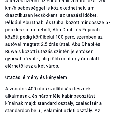
A tervek szerint az Etihad Rail vonatai akár 200
km/h sebességgel is közlekedhetnek, ami
drasztikusan lecsökkenti az utazási időket.
Például Abu Dhabi és Dubai között mindössze 57
perc lesz a menetidő, Abu Dhabi és Fujairah
között pedig körülbelül 100 perc, szemben az
autóval megtett 2,5 órás úttal. Abu Dhabi és
Ruwais közötti utazás szintén jelentősen
gyorsabbá válik, alig több mint egy óra alatt
elérhető lesz a két város.
Utazási élmény és kényelem
A vonatok 400 utas szállítására lesznek
alkalmasak, és háromféle kabinbeosztást
kínálnak majd: standard osztály, családi tér a
standardon belül, valamint üzleti osztály. Az