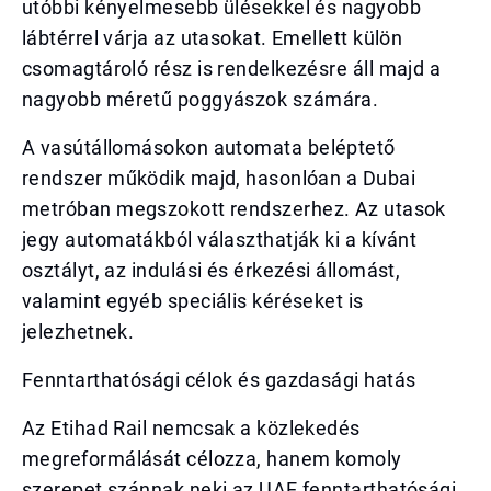
utóbbi kényelmesebb ülésekkel és nagyobb
lábtérrel várja az utasokat. Emellett külön
csomagtároló rész is rendelkezésre áll majd a
nagyobb méretű poggyászok számára.
A vasútállomásokon automata beléptető
rendszer működik majd, hasonlóan a Dubai
metróban megszokott rendszerhez. Az utasok
jegy automatákból választhatják ki a kívánt
osztályt, az indulási és érkezési állomást,
valamint egyéb speciális kéréseket is
jelezhetnek.
Fenntarthatósági célok és gazdasági hatás
Az Etihad Rail nemcsak a közlekedés
megreformálását célozza, hanem komoly
szerepet szánnak neki az UAE fenntarthatósági