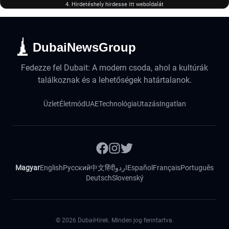
4. Hirdetéshely hirdesse itt weboldalát
DubaiNewsGroup
Fedezze fel Dubait: A modern csoda, ahol a kultúrák
találkoznak és a lehetőségek határtalanok.
Üzlet
Életmód
UAE
Technológia
Utazás
Ingatlan
Magyar
English
Русский
中文
हिंदी
اردو
Español
Français
Português
Deutsch
Slovenský
©
2026
DubaiHirek. Minden jog fenntartva.