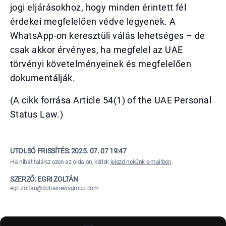
jogi eljárásokhoz, hogy minden érintett fél
érdekei megfelelően védve legyenek. A
WhatsApp-on keresztüli válás lehetséges – de
csak akkor érvényes, ha megfelel az UAE
törvényi követelményeinek és megfelelően
dokumentálják.
(A cikk forrása Article 54(1) of the UAE Personal
Status Law.)
UTOLSÓ FRISSÍTÉS:
2025. 07. 07 19:47
Ha hibát találsz ezen az oldalon, kérlek
jelezd nekünk e-mailben
.
SZERZŐ: EGRI ZOLTÁN
egri.zoltan@dubainewsgroup.com