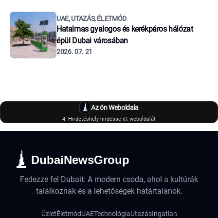
UAE, UTAZÁS, ÉLETMÓD
Hatalmas gyalogos és kerékpáros hálózat
épül Dubai városában
2026. 07. 21
Az ön Weboldala
4. Hirdetéshely hirdesse itt weboldalát
DubaiNewsGroup
Fedezze fel Dubait: A modern csoda, ahol a kultúrák
találkoznak és a lehetőségek határtalanok.
Üzlet
Életmód
UAE
Technológia
Utazás
Ingatlan