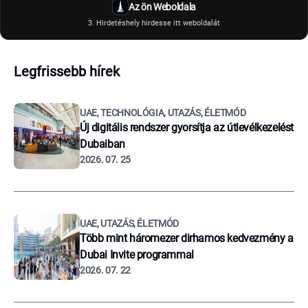
Az ön Weboldala
3. Hirdetéshely hirdesse itt weboldalát
Legfrissebb hírek
UAE, TECHNOLÓGIA, UTAZÁS, ÉLETMÓD
Új digitális rendszer gyorsítja az útlevélkezelést
Dubaiban
2026. 07. 25
UAE, UTAZÁS, ÉLETMÓD
Több mint háromezer dirhamos kedvezmény a
Dubai Invite programmal
2026. 07. 22