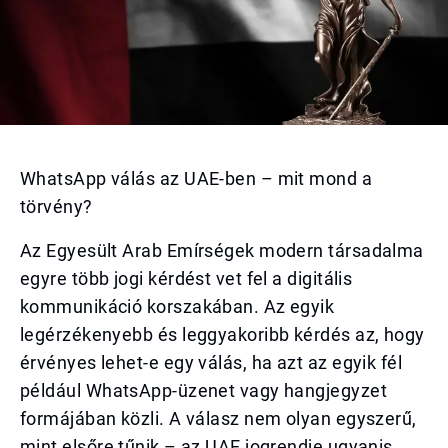
WhatsApp válás az UAE-ben – mit mond a
törvény?
Az Egyesült Arab Emírségek modern társadalma
egyre több jogi kérdést vet fel a digitális
kommunikáció korszakában. Az egyik
legérzékenyebb és leggyakoribb kérdés az, hogy
érvényes lehet-e egy válás, ha azt az egyik fél
például WhatsApp-üzenet vagy hangjegyzet
formájában közli. A válasz nem olyan egyszerű,
mint elsőre tűnik – az UAE jogrendje ugyanis