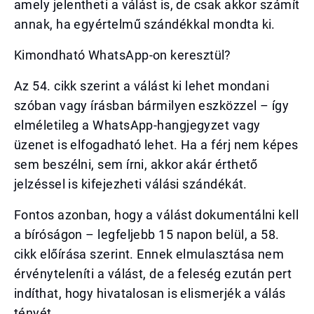
amely jelentheti a válást is, de csak akkor számít
annak, ha egyértelmű szándékkal mondta ki.
Kimondható WhatsApp-on keresztül?
Az 54. cikk szerint a válást ki lehet mondani
szóban vagy írásban bármilyen eszközzel – így
elméletileg a WhatsApp-hangjegyzet vagy
üzenet is elfogadható lehet. Ha a férj nem képes
sem beszélni, sem írni, akkor akár érthető
jelzéssel is kifejezheti válási szándékát.
Fontos azonban, hogy a válást dokumentálni kell
a bíróságon – legfeljebb 15 napon belül, a 58.
cikk előírása szerint. Ennek elmulasztása nem
érvényteleníti a válást, de a feleség ezután pert
indíthat, hogy hivatalosan is elismerjék a válás
tényét.