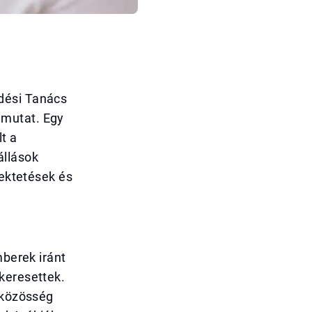
dési Tanács
 mutat. Egy
t a
állások
fektetések és
mberek iránt
keresettek.
i közösség