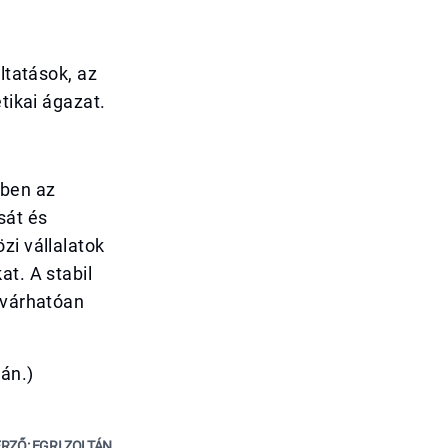
ltatások, az
tikai ágazat.
zben az
sát és
zi vállalatok
at. A stabil
 várhatóan
ján.)
RZŐ: EGRI ZOLTÁN