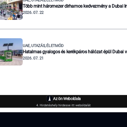
UAE, UTAZÁS, ÉLETMÓD
Több mint háromezer dirhamos kedvezmény a Dubai I
2026. 07. 22
UAE, UTAZÁS, ÉLETMÓD
Hatalmas gyalogos és kerékpáros hálózat épül Dubai 
2026. 07. 21
Az ön Weboldala
4. Hirdetéshely hirdesse itt weboldalát