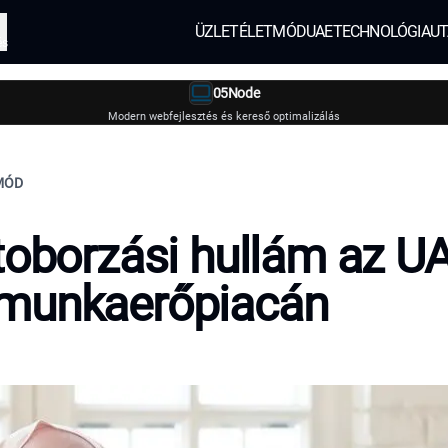
ÜZLET
ÉLETMÓD
UAE
TECHNOLÓGIA
UT
és
05Node
Modern webfejlesztés és kereső optimalizálás
TMÓD
toborzási hullám az U
munkaerőpiacán