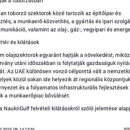
gak a toborzásban
an toborzó szektorok közé tartozik az építőipar és
sztés, a munkaerő-közvetítés, a gyártás és ipari szolgá
munikáció, valamint az olaj-, gáz-, vegyipari és energe
tér és kilátások
em olajszektorok egyaránt hajtják a növekedést, mikö
rvány utáni időszakban is folytatják gazdaságuk nyitá
sát. Az UAE különösen vonzó célponttá vált a nemzetkö
yek közül sokan ide helyezik át regionális központjuk
nyezet és a folyamatos infrastrukturális fejlesztések
tik a munkaerőpiac bővülését.
a NaukriGulf felvételi kilátásokról szóló jelentése alap
S:
2025. 08. 14 13:36
SZE