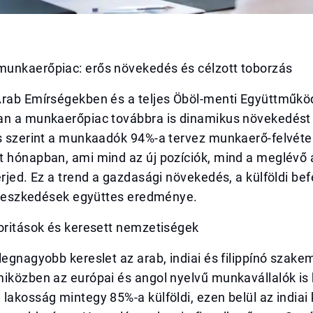
unkaerőpiac: erős növekedés és célzott toborzás
Arab Emírségekben és a teljes Öböl-menti Együttműkö
an a munkaerőpiac továbbra is dinamikus növekedést
s szerint a munkaadók 94%-a tervez munkaerő-felvétel
t hónapban, ami mind az új pozíciók, mind a meglévő 
erjed. Ez a trend a gazdasági növekedés, a külföldi be
erjeszkedések együttes eredménye.
ioritások és keresett nemzetiségek
legnagyobb kereslet az arab, indiai és filippínó szake
iközben az európai és angol nyelvű munkavállalók is 
lakosság mintegy 85%-a külföldi, ezen belül az india