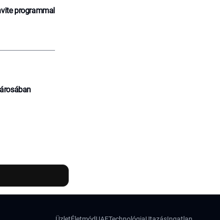
nvite programmal
városában
Üzlet
Életmód
UAE
Technológia
Utazás
Ingatlan