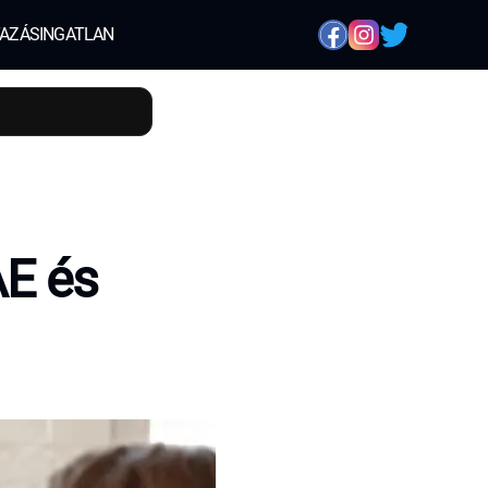
AZÁS
INGATLAN
AE és