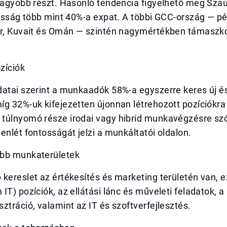
gnagyobb részt. Hasonló tendencia figyelhető meg Sza
kosság több mint 40%-a expat. A többi GCC-ország — pé
ar, Kuvait és Omán — szintén nagymértékben támaszkod
ozíciók
atai szerint a munkaadók 58%-a egyszerre keres új és
g 32%-uk kifejezetten újonnan létrehozott pozíciókra
túlnyomó része irodai vagy hibrid munkavégzésre szó
enlét fontosságát jelzi a munkáltatói oldalon.
bb munkaterületek
kereslet az értékesítés és marketing területén van, e
IT) pozíciók, az ellátási lánc és műveleti feladatok, a
ztráció, valamint az IT és szoftverfejlesztés.