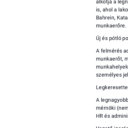
alkotja a le
is, ahol a la
Bahrein, Kat
munkaerőre.
Új és pótló p
A felmérés ad
munkaerőt, mí
munkahelyek 
személyes jel
Legkeresette
A legnagyobb 
mérnöki (nem 
HR és adminis