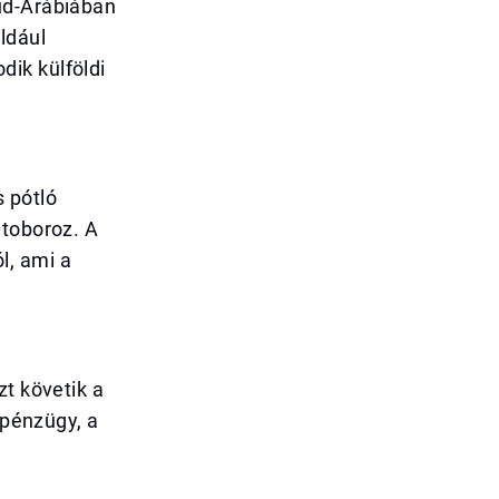
úd-Arábiában
ldául
ik külföldi
 pótló
 toboroz. A
l, ami a
zt követik a
 pénzügy, a