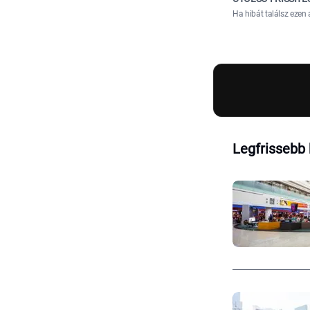
Ha hibát találsz ezen 
Legfrissebb 