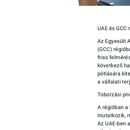
UAE és GCC m
Az Egyesült 
(GCC) régiób
friss felméré
következő ha
pótlására kit
a vállalati t
Toborzási pr
A régióban a 
mutatkozik, m
Az UAE-ben a 