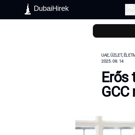
DubaiHirek
Keres
UAE, ÜZLET, ÉLE
2025. 08. 14
Erős 
GCC 