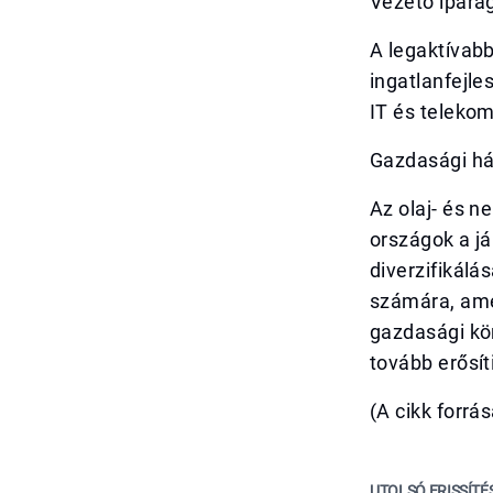
Vezető ipará
A legaktívabb
ingatlanfejle
IT és telekom
Gazdasági hát
Az olaj- és n
országok a já
diverzifikálá
számára, amel
gazdasági kör
tovább erősí
(A cikk forrás
UTOLSÓ FRISSÍTÉ