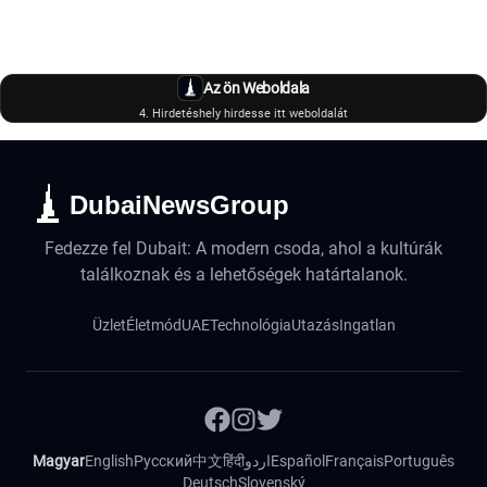
Az ön Weboldala
4. Hirdetéshely hirdesse itt weboldalát
DubaiNewsGroup
Fedezze fel Dubait: A modern csoda, ahol a kultúrák
találkoznak és a lehetőségek határtalanok.
Üzlet
Életmód
UAE
Technológia
Utazás
Ingatlan
Magyar
English
Русский
中文
हिंदी
اردو
Español
Français
Português
Deutsch
Slovenský