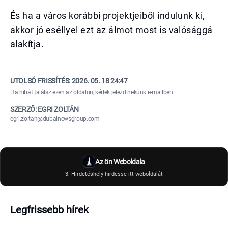
És ha a város korábbi projektjeiből indulunk ki,
akkor jó eséllyel ezt az álmot most is valósággá
alakítja.
UTOLSÓ FRISSÍTÉS:
2026. 05. 18 24:47
Ha hibát találsz ezen az oldalon, kérlek
jelezd nekünk e-mailben
.
SZERZŐ: EGRI ZOLTÁN
egri.zoltan@dubainewsgroup.com
Az ön Weboldala
3. Hirdetéshely hirdesse itt weboldalát
Legfrissebb hírek