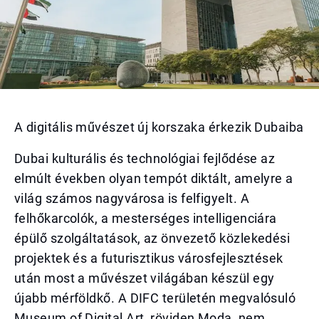
A digitális művészet új korszaka érkezik Dubaiba
Dubai kulturális és technológiai fejlődése az
elmúlt években olyan tempót diktált, amelyre a
világ számos nagyvárosa is felfigyelt. A
felhőkarcolók, a mesterséges intelligenciára
épülő szolgáltatások, az önvezető közlekedési
projektek és a futurisztikus városfejlesztések
után most a művészet világában készül egy
újabb mérföldkő. A DIFC területén megvalósuló
Museum of Digital Art, röviden Moda, nem