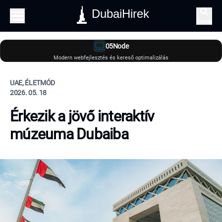
DubaiHirek
Keresés
05Node
Modern webfejlesztés és kereső optimalizálás
UAE, ÉLETMÓD
2026. 05. 18
Érkezik a jövő interaktív
múzeuma Dubaiba