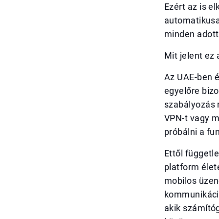
Ezért az is 
automatikusa
minden adott
Mit jelent ez
Az UAE-ben é
egyelőre bizo
szabályozás 
VPN-t vagy m
próbálni a fu
Ettől függetl
platform éle
mobilos üzen
kommunikáció
akik számító