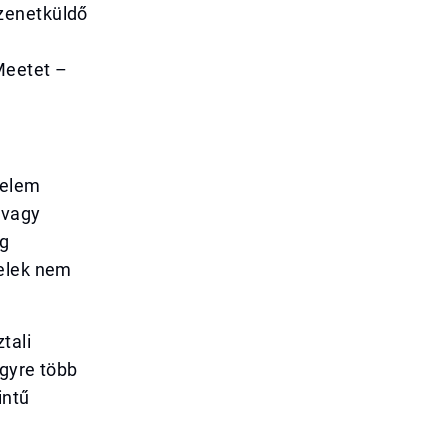
zenetküldő
s
Meetet –
delem
 vagy
ig
felek nem
tali
egyre több
intű