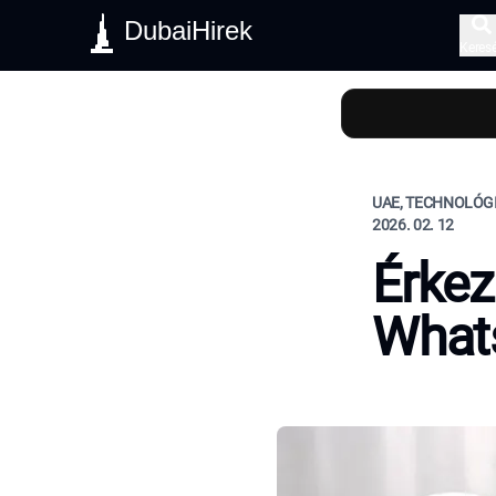
DubaiHirek
Keres
UAE, TECHNOLÓG
2026. 02. 12
Érkez
Whats