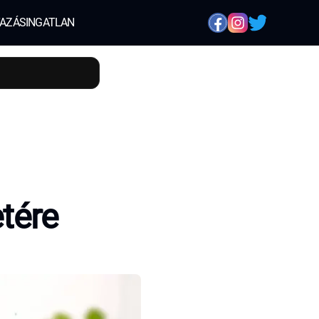
AZÁS
INGATLAN
tére