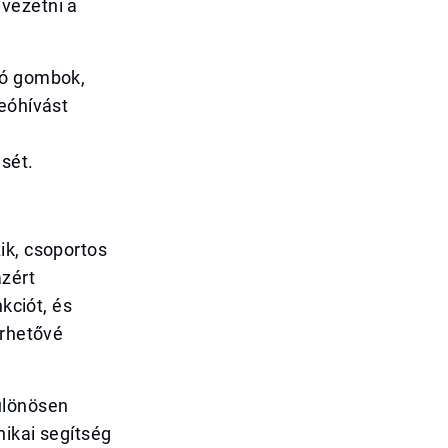
vezetni a
tó gombok,
deóhívást
sét.
ik, csoportos
azért
kciót, és
érhetővé
ülönösen
nikai segítség