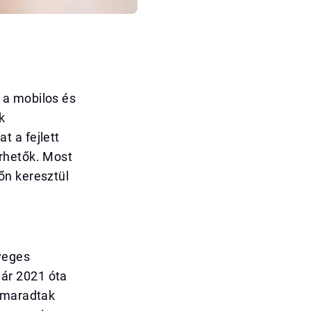
 a mobilos és
k
 a fejlett
rhetők. Most
őn keresztül
veges
ár 2021 óta
kimaradtak