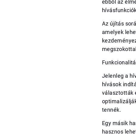
ebből az élm
hívásfunkciók
Az újítás so
amelyek lehet
kezdeményezz
megszokottak
Funkcionalitá
Jelenleg a hí
hívások indít
választották 
optimalizáljá
tennék.
Egy másik ha
hasznos lehet