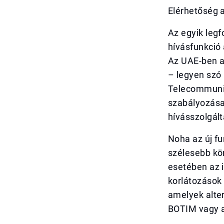
Elérhetőség 
Az egyik legf
hívásfunkció
Az UAE-ben a 
– legyen szó 
Telecommunic
szabályozása
hívásszolgál
Noha az új fu
szélesebb kö
esetében az 
korlátozások 
amelyek alter
BOTIM vagy a