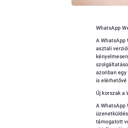
WhatsApp Web
A WhatsApp W
asztali verzi
kényelmesen í
szolgáltatás
azonban egy 
is elérhetővé
Új korszak 
A WhatsApp W
üzenetküldés
támogatott v