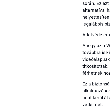
során. Ez az
alternatíva,
helyettesíte
legalábbis b
Adatvédelem:
Ahogy az a W
továbbra is k
videóalapúak 
titkosította
férhetnek ho
Ez a biztonsá
alkalmazásokr
adat kerül át
védelmet.