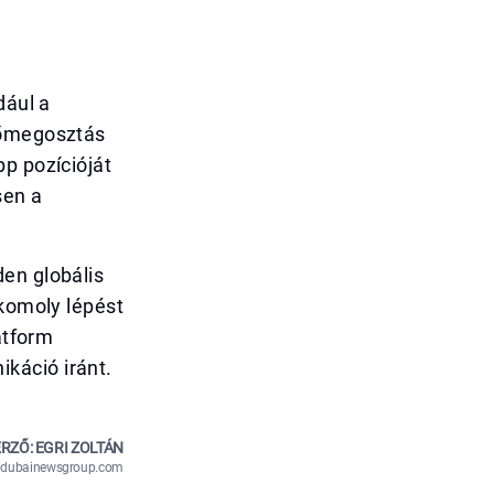
dául a
yőmegosztás
p pozícióját
sen a
en globális
 komoly lépést
atform
káció iránt.
RZŐ: EGRI ZOLTÁN
n@dubainewsgroup.com