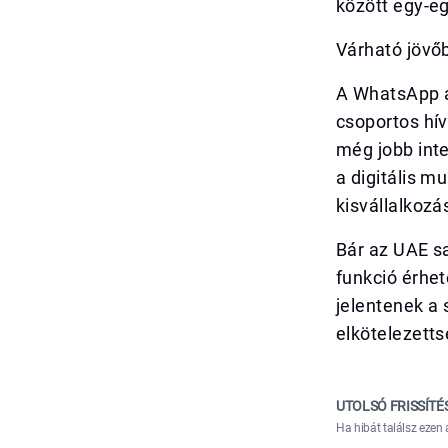
között egy-eg
Várható jövőb
A WhatsApp a 
csoportos hí
még jobb inte
a digitális m
kisvállalkoz
Bár az UAE sa
funkció érhet
jelentenek a 
elkötelezett
UTOLSÓ FRISSÍTÉ
Ha hibát találsz ezen 