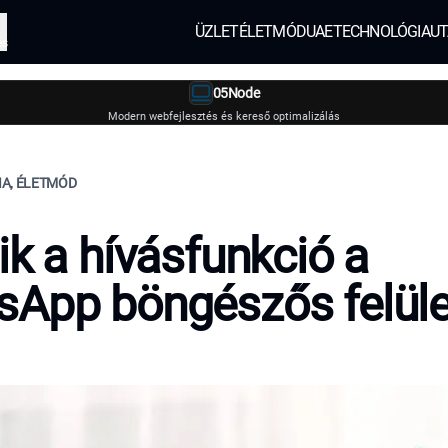
ÜZLET
ÉLETMÓD
UAE
TECHNOLÓGIA
UT
és
05Node
Modern webfejlesztés és kereső optimalizálás
IA, ÉLETMÓD
ik a hívásfunkció a
App böngészős felüle