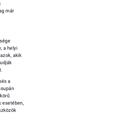
g
lag már
ősége
, a helyi
azok, akik
tudják
t.
pés a
 csupán
 körű
k esetében,
eszközök