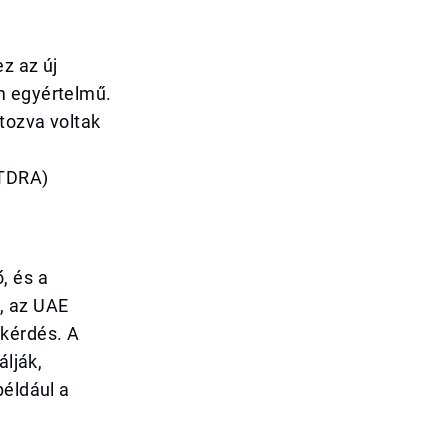
z az új
m egyértelmű.
tozva voltak
(TDRA)
, és a
, az UAE
 kérdés. A
álják,
például a