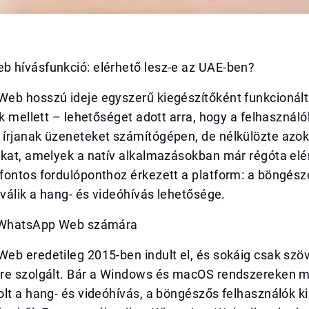
 hívásfunkció: elérhető lesz-e az UAE-ben?
eb hosszú ideje egyszerű kiegészítőként funkcionált
ók mellett – lehetőséget adott arra, hogy a felhasználó
rjanak üzeneteket számítógépen, de nélkülözte azokat
okat, amelyek a natív alkalmazásokban már régóta elé
fontos fordulóponthoz érkezett a platform: a böngész
 válik a hang- és videóhívás lehetősége.
a WhatsApp Web számára
eb eredetileg 2015-ben indult el, és sokáig csak szö
re szolgált. Bár a Windows és macOS rendszereken m
olt a hang- és videóhívás, a böngészős felhasználók 