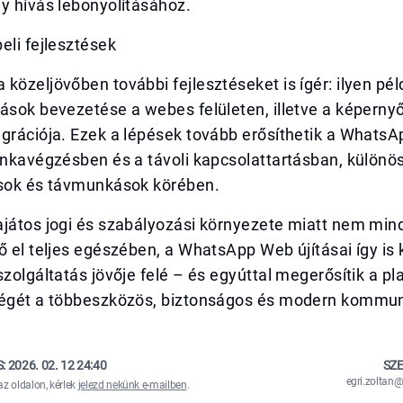
y hívás lebonyolításához.
eli fejlesztések
közeljövőben további fejlesztéseket is ígér: ilyen pél
vások bevezetése a webes felületen, illetve a képern
grációja. Ezek a lépések tovább erősíthetik a WhatsAp
unkavégzésben és a távoli kapcsolattartásban, különö
ások és távmunkások körében.
játos jogi és szabályozási környezete miatt nem mind
ő el teljes egészében, a WhatsApp Web újításai így is
szolgáltatás jövője felé – és egyúttal megerősítik a pl
ségét a többeszközös, biztonságos és modern kommuni
S:
2026. 02. 12 24:40
SZE
egri.zolta
az oldalon, kérlek
jelezd nekünk e-mailben
.