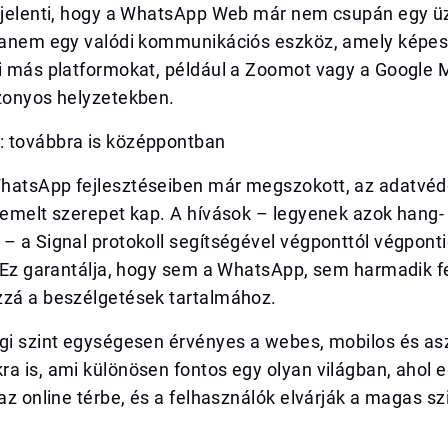
t jelenti, hogy a WhatsApp Web már nem csupán egy ü
 hanem egy valódi kommunikációs eszköz, amely képe
ni más platformokat, például a Zoomot vagy a Google 
izonyos helyzetekben.
 továbbra is középpontban
hatsApp fejlesztéseiben már megszokott, az adatvé
iemelt szerepet kap. A hívások – legyenek azok hang-
– a Signal protokoll segítségével végponttól végpont
k. Ez garantálja, hogy sem a WhatsApp, sem harmadik 
zzá a beszélgetések tartalmához.
gi szint egységesen érvényes a webes, mobilos és asz
a is, ami különösen fontos egy olyan világban, ahol 
 az online térbe, és a felhasználók elvárják a magas sz