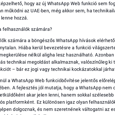
elképzelhető, hogy az új WhatsApp Web funkció sem fo
n működni az UAE-ben, még akkor sem, ha technikai
 lenne hozzá.
 a felhasználók számára?
lők számára a böngészős WhatsApp hívások elérhet
nytalan. Hiába kerül bevezetésre a funkció világszerte
megkerülése nélkül aligha lesz használható. Azonban 
ás technikai megoldást alkalmaznak, valószínűleg ki 
nkciót – bár ez jogi vagy technikai kockázatokkal járha
enül a WhatsApp Web funkcióbővítése jelentős előrelé
tében. A fejlesztés jól mutatja, hogy a WhatsApp nem
etküldőként akar jelen lenni, hanem sokkal szélesebb
s platformként. Ez különösen igaz olyan felhasználó
gépen dolgoznak, és nem szeretnének váltogatni az 