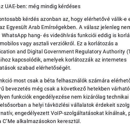
az UAE-ben: még mindig kérdéses
ontosabb kérdés azonban az, hogy elérhetővé válik-e e
 az Egyesült Arab Emírségekben. A válasz jelenleg ne
WhatsApp hang- és videóhívás funkciói eddig is korlá
mobilos vagy asztali verziókról. Ez a korlátozás a
ation and Digital Government Regulatory Authority 
ihoz kapcsolódik, amelyek korlátozzák az internetes
tatások szabad elérhetőségét.
nkció most csak a béta felhasználók számára elérhető
rű bevezetés még csak a következő hetekben várható
ilyen funkciók engedélyezése nem kizárólag technikai
elsősorban a helyi távközlési vállalatok érdekeit szolg
natív, engedélyezett VoIP-szolgáltatásokat kínálnak, 
 C’Me alkalmazásokon keresztül.