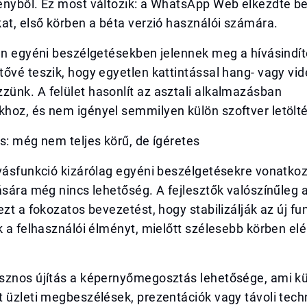
ényből. Ez most változik: a WhatsApp Web elkezdte be
at, első körben a béta verzió használói számára.
rán egyéni beszélgetésekben jelennek meg a hívásindí
ővé teszik, hogy egyetlen kattintással hang- vagy vi
ünk. A felület hasonlít az asztali alkalmazásban
hoz, és nem igényel semmilyen külön szoftver letölté
s: még nem teljes körű, de ígéretes
vásfunkció kizárólag egyéni beszélgetésekre vonatkoz
ására még nincs lehetőség. A fejlesztők valószínűleg 
ezt a fokozatos bevezetést, hogy stabilizálják az új fun
k a felhasználói élményt, mielőtt szélesebb körben el
sznos újítás a képernyőmegosztás lehetősége, ami k
 üzleti megbeszélések, prezentációk vagy távoli tech