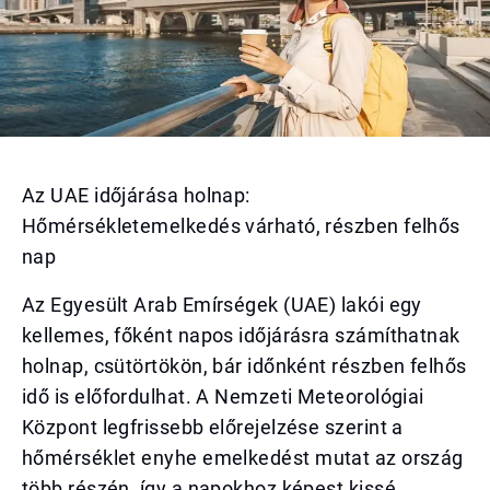
Az UAE időjárása holnap:
Hőmérsékletemelkedés várható, részben felhős
nap
Az Egyesült Arab Emírségek (UAE) lakói egy
kellemes, főként napos időjárásra számíthatnak
holnap, csütörtökön, bár időnként részben felhős
idő is előfordulhat. A Nemzeti Meteorológiai
Központ legfrissebb előrejelzése szerint a
hőmérséklet enyhe emelkedést mutat az ország
több részén, így a napokhoz képest kissé