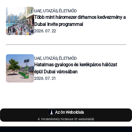
UAE, UTAZÁS, ÉLETMÓD
Több mint háromezer dirhamos kedvezmény a
Dubai Invite programmal
2026. 07. 22
UAE, UTAZÁS, ÉLETMÓD
Hatalmas gyalogos és kerékpáros hálózat
épül Dubai városában
2026. 07. 21
Az ön Weboldala
4. Hirdetéshely hirdesse itt weboldalát