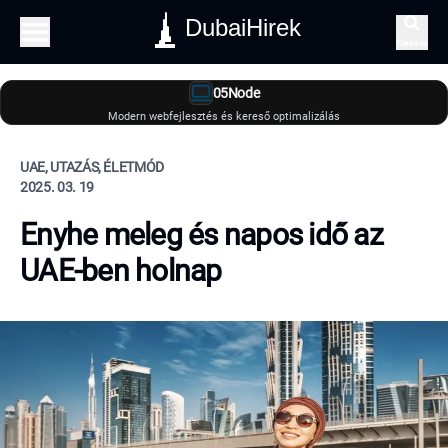
DubaiHirek
Keresés
05Node
Modern webfejlesztés és kereső optimalizálás
UAE, UTAZÁS, ÉLETMÓD
2025. 03. 19
Enyhe meleg és napos idő az
UAE-ben holnap