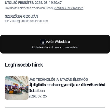
UTOLSÓ FRISSÍTÉS:
2025. 03. 19 20:47
Ha hibát találsz ezen az oldalon, kérlek
jelezd nekünk e-mailben
.
SZERZŐ: EGRI ZOLTÁN
egri.zoltan@dubainewsgroup.com
Az ön Weboldala
3. Hirdetéshely hirdesse itt weboldalát
Legfrissebb hírek
UAE, TECHNOLÓGIA, UTAZÁS, ÉLETMÓD
Új digitális rendszer gyorsítja az útlevélkezelést
Dubaiban
2026. 07. 25