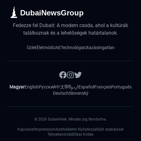
DubaiNewsGroup
Fedezze fel Dubait: A modern csoda, ahol a kultúrák
találkoznak és a lehetőségek határtalanok.
Üzlet
Életmód
UAE
Technológia
Utazás
Ingatlan
Magyar
English
Русский
中文
हिंदी
اردو
Español
Français
Português
Deutsch
Slovenský
©
2026
DubaiHirek. Minden jog fenntartva.
Kapcsolat
Impresszum
Adatvédelmi Nyilatkozat
Süti szabályzat
Tényellenörzés
Etikai Kódex