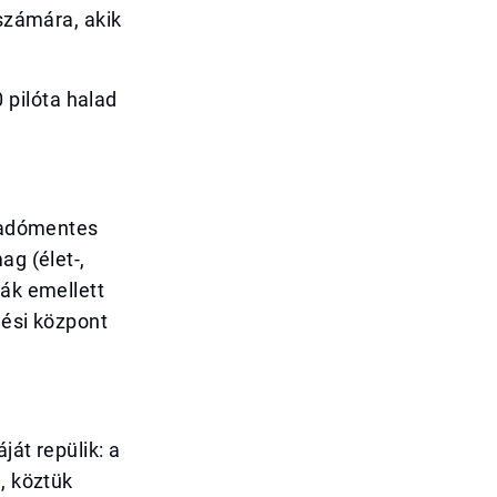
 számára, akik
pilóta halad
: adómentes
ag (élet-,
ták emellett
dési központ
ját repülik: a
, köztük