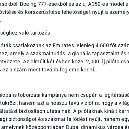
sokból, Boeing 777-esekből és az új A350-es modellek
ővítése és korszerűsítése lehetőséget nyújt a személ
.
sséghez való tartozás
pilóták csatlakoznak az Emirates jelenleg 4,600 főt szá
ez, amely a szakmai tudás, a globális tapasztalat és
tvözete. Az elmúlt két évben közel 2,000 új pilóta csa
s ez a szám most tovább fog emelkedni.
globális toborzási kampánya nem csupán a légitársas
ükrözi, hanem azt a hosszú távú víziót is, hogy a vilá
áltatást biztosítson utasainak. A pilótáknak kínált kar
gi biztonságot és szakmai fejlődést nyújt, hanem eg
s, amelynek középpontjában Dubai dinamikus városa é