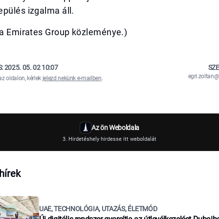
pülés izgalma áll.
ása Emirates Group közleménye.)
S:
2025. 05. 02 10:07
SZE
egri.zolta
az oldalon, kérlek
jelezd nekünk e-mailben
.
Az ön Weboldala
3. Hirdetéshely hirdesse itt weboldalát
hírek
UAE, TECHNOLÓGIA, UTAZÁS, ÉLETMÓD