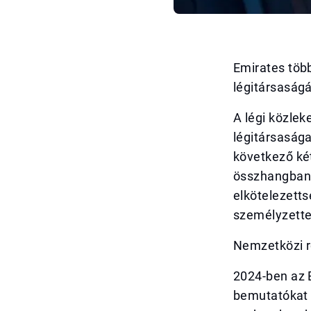
Emirates több
légitársaság
A légi közle
légitársasága
következő két
összhangban 
elkötelezetts
személyzette
Nemzetközi r
2024-ben az E
bemutatókat é