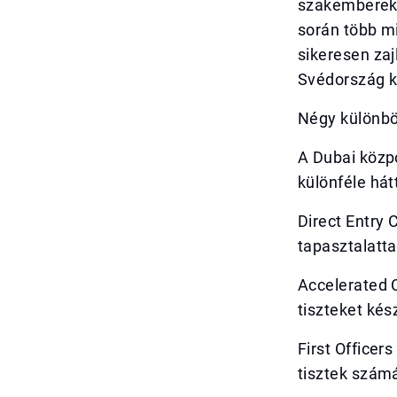
szakembereke
során több mi
sikeresen za
Svédország k
Négy különbö
A Dubai közp
különféle hát
Direct Entry 
tapasztalatt
Accelerated 
tiszteket kész
First Officer
tisztek szám