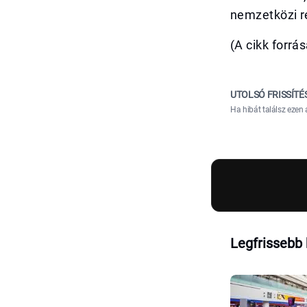
nemzetközi re
(A cikk forr
UTOLSÓ FRISSÍTÉ
Ha hibát találsz ezen 
Legfrissebb 