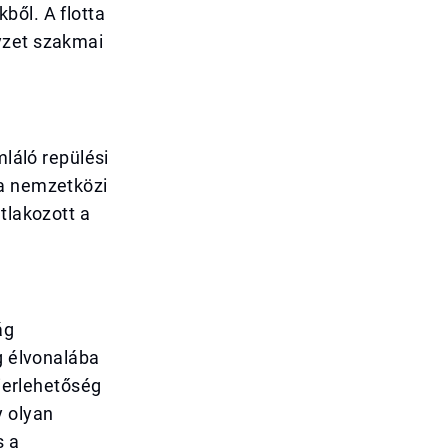
ből. A flotta
yzet szakmai
mláló repülési
 a nemzetközi
tlakozott a
ág
g élvonalába
rierlehetőség
y olyan
s a