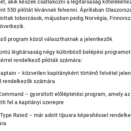
t, akik készek csatlakozni a légitársaság kötelékéhe
nt 550 pilótát kívánnak felvenni. Áprilisban Olaszor
jlottak toborzások, májusban pedig Norvégia, Finnors
övetkezik.
ző program közül választhatnak a jelentkezők
ontú légitársaság négy különböző belépési programot 
térrel rendelkező pilóták számára:
Captain – közvetlen kapitányként történő felvétel jelen
al rendelkezők számára
Command – gyorsított előléptetési program, amely az
íti fel a kapitányi szerepre
s Type Rated – már adott típusra képesítéssel rendelke
ára