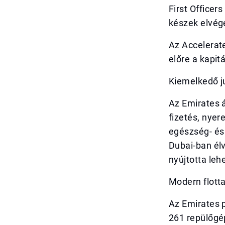
First Officer
készek elvég
Az Accelerat
előre a kapit
Kiemelkedő j
Az Emirates á
fizetés, nyer
egészség- és 
Dubai-ban élv
nyújtotta leh
Modern flotta,
Az Emirates p
261 repülőgép