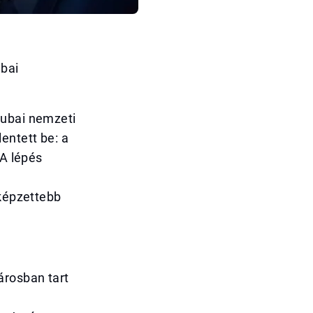
ubai
Dubai nemzeti
entett be: a
 A lépés
gképzettebb
árosban tart