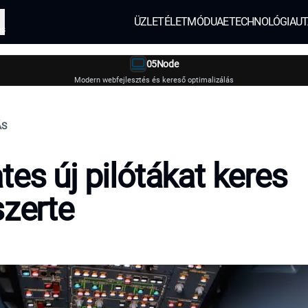
ÜZLET
ÉLETMÓD
UAE
TECHNOLÓGIA
UT
és
05Node
Modern webfejlesztés és kereső optimalizálás
ÁS
tes új pilótákat keres
szerte