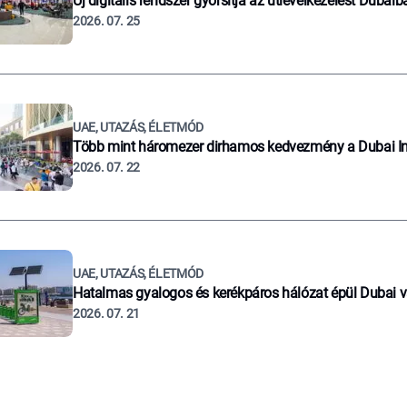
Új digitális rendszer gyorsítja az útlevélkezelést Dubaib
2026. 07. 25
UAE, UTAZÁS, ÉLETMÓD
Több mint háromezer dirhamos kedvezmény a Dubai I
2026. 07. 22
UAE, UTAZÁS, ÉLETMÓD
Hatalmas gyalogos és kerékpáros hálózat épül Dubai 
2026. 07. 21