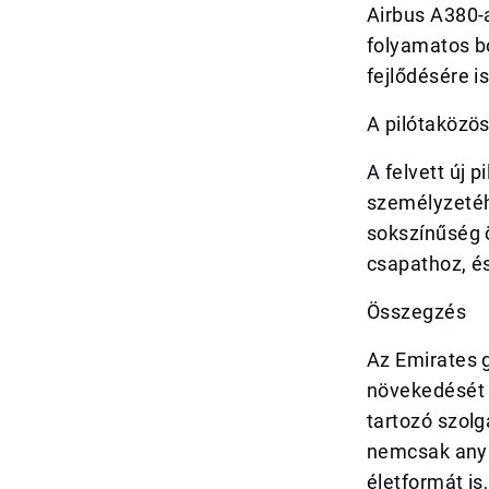
Airbus A380-a
folyamatos b
fejlődésére is
A pilótaközö
A felvett új 
személyzetéh
sokszínűség ö
csapathoz, é
Összegzés
Az Emirates 
növekedését t
tartozó szolg
nemcsak anya
életformát i