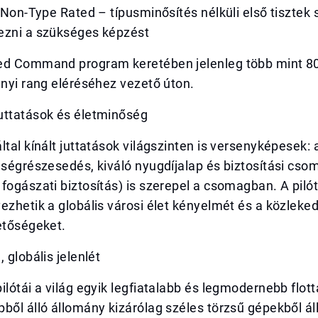
s Non-Type Rated – típusminősítés nélküli első tisztek
ezni a szükséges képzést
ed Command program keretében jelenleg több mint 80 
ányi rang eléréséhez vezető úton.
uttatások és életminőség
ltal kínált juttatások világszinten is versenyképesek
eségrészesedés, kiváló nyugdíjalap és biztosítási csom
fogászati biztosítás) is szerepel a csomagban. A piló
ezhetik a globális városi élet kényelmét és a közleke
etőségeket.
 globális jelenlét
ilótái a világ egyik legfiatalabb és legmodernebb flottá
ből álló állomány kizárólag széles törzsű gépekből áll