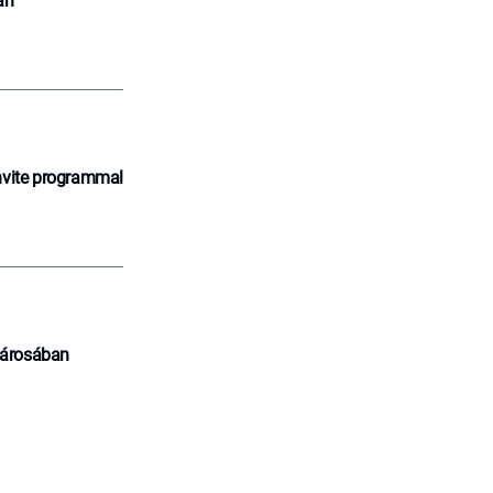
an
nvite programmal
városában