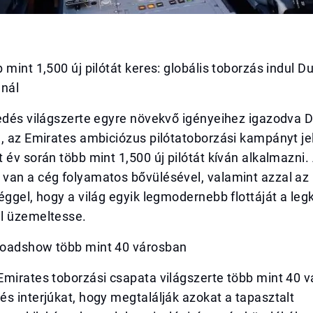
 mint 1,500 új pilótát keres: globális toborzás indul D
ánál
kedés világszerte egyre növekvő igényeihez igazodva 
, az Emirates ambiciózus pilótatoborzási kampányt jel
 év során több mint 1,500 új pilótát kíván alkalmazni.
van a cég folyamatos bővülésével, valamint azzal az
éggel, hogy a világ egyik legmodernebb flottáját a le
l üzemeltesse.
oadshow több mint 40 városban
mirates toborzási csapata világszerte több mint 40 v
s interjúkat, hogy megtalálják azokat a tapasztalt