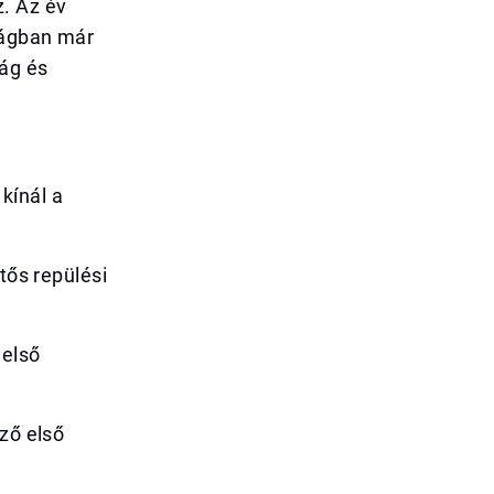
z. Az év
szágban már
zág és
kínál a
tős repülési
 első
ző első