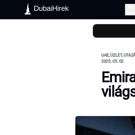
DubaiHirek
Keres
UAE, ÜZLET, UTAZ
2025. 05. 02
Emira
világ