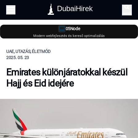
DubaiHirek
Keresés
05Node
Modern webfejlesztés és kereső optimalizálás
UAE, UTAZÁS, ÉLETMÓD
2025. 05. 23
Emirates különjáratokkal készül
Hajj és Eid idejére