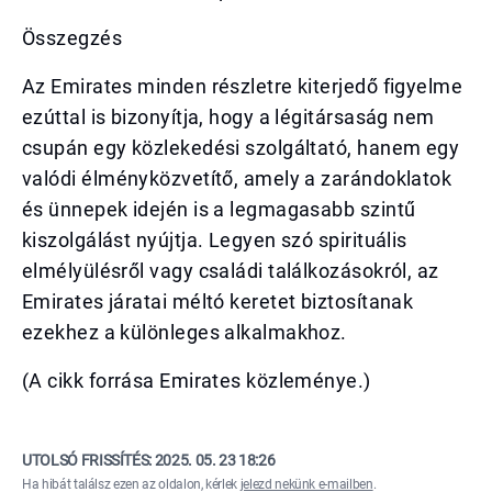
Összegzés
Az Emirates minden részletre kiterjedő figyelme
ezúttal is bizonyítja, hogy a légitársaság nem
csupán egy közlekedési szolgáltató, hanem egy
valódi élményközvetítő, amely a zarándoklatok
és ünnepek idején is a legmagasabb szintű
kiszolgálást nyújtja. Legyen szó spirituális
elmélyülésről vagy családi találkozásokról, az
Emirates járatai méltó keretet biztosítanak
ezekhez a különleges alkalmakhoz.
(A cikk forrása Emirates közleménye.)
UTOLSÓ FRISSÍTÉS:
2025. 05. 23 18:26
Ha hibát találsz ezen az oldalon, kérlek
jelezd nekünk e-mailben
.