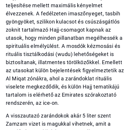
teljesítése mellett maximális kényelmet
élvezzenek. A fedélzeten imaszőnyeget, tasbih
gyöngyöket, szilikon kulacsot és csúszásgátlós
zoknit tartalmazó Hajj-csomagot kapnak az
utasok, hogy minden pillanatban megélhessék a
spirituális elmélyülést. A mosdók kézmosási és
rituális tisztálkodási (wudu) lehetőségeket is
biztosítanak, illatmentes törölközőkkel. Emellett
az utasokat külön bejelentések figyelmeztetik az
Al Miqat zónákra, ahol a zarándoklat rituális
viselete megkezdődik, és külön Hajj tematikájú
tartalom is elérhető az Emirates szórakoztató
rendszerén, az ice-on.
A visszautazó zarándokok akár 5 liter szent
Zamzam vizet is magukkal vihetnek, amit a