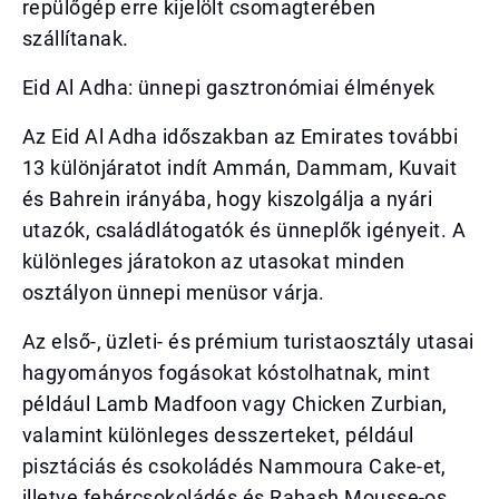
repülőgép erre kijelölt csomagterében
szállítanak.
Eid Al Adha: ünnepi gasztronómiai élmények
Az Eid Al Adha időszakban az Emirates további
13 különjáratot indít Ammán, Dammam, Kuvait
és Bahrein irányába, hogy kiszolgálja a nyári
utazók, családlátogatók és ünneplők igényeit. A
különleges járatokon az utasokat minden
osztályon ünnepi menüsor várja.
Az első-, üzleti- és prémium turistaosztály utasai
hagyományos fogásokat kóstolhatnak, mint
például Lamb Madfoon vagy Chicken Zurbian,
valamint különleges desszerteket, például
pisztáciás és csokoládés Nammoura Cake-et,
illetve fehércsokoládés és Rahash Mousse-os