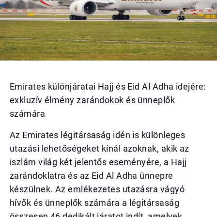
Emirates különjáratai Hajj és Eid Al Adha idejére:
exkluzív élmény zarándokok és ünneplők
számára
Az Emirates légitársaság idén is különleges
utazási lehetőségeket kínál azoknak, akik az
iszlám világ két jelentős eseményére, a Hajj
zarándoklatra és az Eid Al Adha ünnepre
készülnek. Az emlékezetes utazásra vágyó
hívők és ünneplők számára a légitársaság
összesen 46 dedikált járatot indít, amelyek