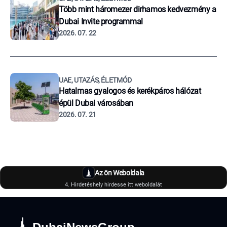
Több mint háromezer dirhamos kedvezmény a
Dubai Invite programmal
2026. 07. 22
UAE, UTAZÁS, ÉLETMÓD
Hatalmas gyalogos és kerékpáros hálózat
épül Dubai városában
2026. 07. 21
Az ön Weboldala
4. Hirdetéshely hirdesse itt weboldalát