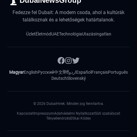
DubaiNewsGroup
Fedezze fel Dubait: A modern csoda, ahol a kultúrák
találkoznak és a lehetőségek határtalanok.
Üzlet
Életmód
UAE
Technológia
Utazás
Ingatlan
Magyar
English
Русский
中文
हिंदी
اردو
Español
Français
Português
Deutsch
Slovenský
©
2026
DubaiHirek. Minden jog fenntartva.
Kapcsolat
Impresszum
Adatvédelmi Nyilatkozat
Süti szabályzat
Tényellenörzés
Etikai Kódex