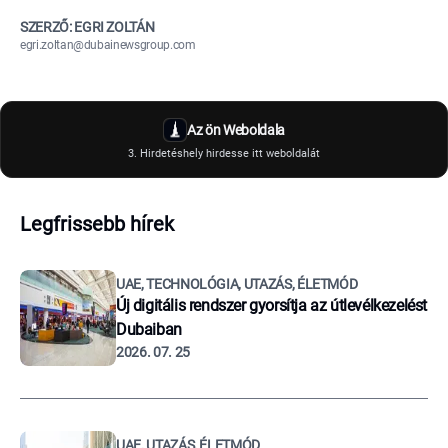
SZERZŐ: EGRI ZOLTÁN
egri.zoltan@dubainewsgroup.com
Az ön Weboldala
3. Hirdetéshely hirdesse itt weboldalát
Legfrissebb hírek
UAE, TECHNOLÓGIA, UTAZÁS, ÉLETMÓD
Új digitális rendszer gyorsítja az útlevélkezelést
Dubaiban
2026. 07. 25
UAE, UTAZÁS, ÉLETMÓD