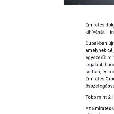
Emirates dolg
kihívását – i
Dubai-ban újr
amelynek cél
egyszerű: mi
legalább har
sorban, és mi
Emirates Grou
összefogássa
Több mint 21
Az Emirates G