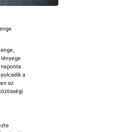
lenge
lenge,
s lényege
l naponta
yolcadik a
sen az
 közösségi
ezte