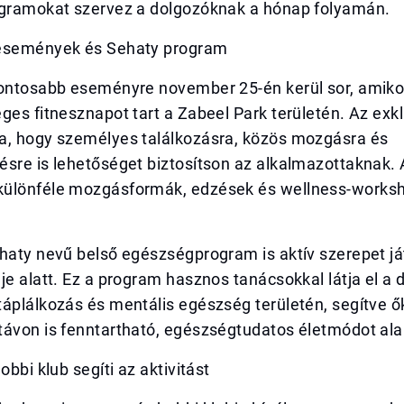
ogramokat szervez a dolgozóknak a hónap folyamán.
 események és Sehaty program
fontosabb eseményre november 25-én kerül sor, amiko
ges fitnesznapot tart a Zabeel Park területén. Az exkl
a, hogy személyes találkozásra, közös mozgásra és
sre is lehetőséget biztosítson az alkalmazottaknak. 
ülönféle mozgásformák, edzések és wellness-works
haty nevű belső egészségprogram is aktív szerepet já
je alatt. Ez a program hasznos tanácsokkal látja el a 
áplálkozás és mentális egészség területén, segítve ő
ávon is fenntartható, egészségtudatos életmódot alak
obbi klub segíti az aktivitást