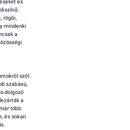
zéseket és
okszínű:
, rögbi,
gy mindenki
mcsak a
közösségi
mokról szól.
obb szabású,
es-dolgozó
lezárták a
 már több
e, és sokan
is.