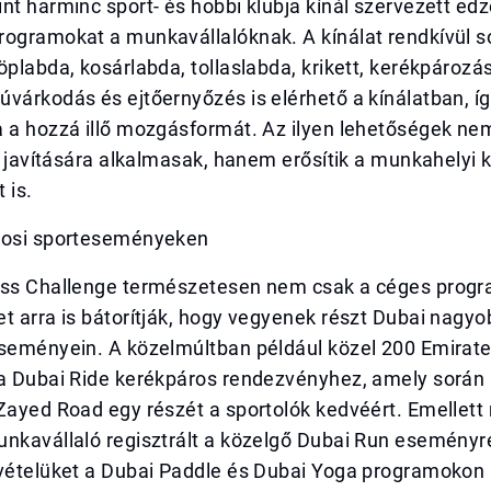
nt harminc sport- és hobbi klubja kínál szervezett ed
rogramokat a munkavállalóknak. A kínálat rendkívül s
öplabda, kosárlabda, tollaslabda, krikett, kerékpározás
várkodás és ejtőernyőzés is elérhető a kínálatban, í
a a hozzá illő mozgásformát. Az ilyen lehetőségek ne
ot javítására alkalmasak, hanem erősítik a munkahelyi 
 is.
rosi sporteseményeken
ess Challenge természetesen nem csak a céges progra
t arra is bátorítják, hogy vegyenek részt Dubai nagy
eseményein. A közelmúltban például közel 200 Emirat
 a Dubai Ride kerékpáros rendezvényhez, amely során 
Zayed Road egy részét a sportolók kedvéért. Emellett
unkavállaló regisztrált a közelgő Dubai Run eseményr
zvételüket a Dubai Paddle és Dubai Yoga programokon 