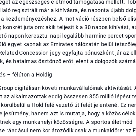
ségét az egészséges életmód támogatása mellett. Töb
aló regisztrált már a kihívásra, és naponta újabb dol
 a kezdeményezéshez. A motiváció részben belső eli
 konkrét jutalom: akik teljesítik a 30 napos kihívást, 
tő napon keresztül napi legalább harminc percet spor
lőjegyet kapnak az Emirates hálózatán belül tetszőleg
Related Concession jegy egyfajta bónuszként jár az el
k, és hatalmas ösztönző erőt jelent a dolgozók számá
pés – félúton a Holdig
roup digitálisan követi munkavállalóinak aktivitását. 
t az alkalmazottak eddig összesen 355 millió lépést 
 körülbelül a Hold felé vezető út felét jelentené. Ez n
eljesítmény, hanem azt is mutatja, hogy a közös célok
etnek egy munkahelyi közösségre. A sportos életmód
se ráadásul nem korlátozódik csak a munkaidőre: az 