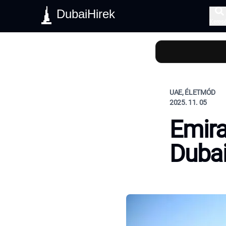
DubaiHirek
Keres
UAE, ÉLETMÓD
2025. 11. 05
Emir
Dubai