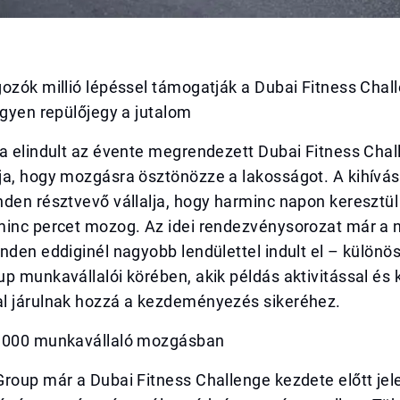
ozók millió lépéssel támogatják a Dubai Fitness Chal
ngyen repülőjegy a jutalom
a elindult az évente megrendezett Dubai Fitness Chal
ja, hogy mozgásra ösztönözze a lakosságot. A kihívá
nden résztvevő vállalja, hogy harminc napon keresztü
minc percet mozog. Az idei rendezvénysorozat már a n
nden eddiginél nagyobb lendülettel indult el – különö
p munkavállalói körében, akik példás aktivitással és
l járulnak hozzá a kezdeményezés sikeréhez.
 000 munkavállaló mozgásban
roup már a Dubai Fitness Challenge kezdete előtt jel