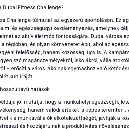
a Dubai Fitness Challenge?
ss Challenge túlmutat az egyszerű sportoláson. Ez eg
adalmi és egészségügyi kezdeményezés, amelynek célj
gyelmet az aktív életmód fontosságára. Dubai városa ez
i a régióban, és olyan környezetet épít, ahol az egé
gyéni felelősség, hanem közösségi ügy is. A kampán
egyen szó magánszemélyekről, iskolákról, vállalatokró
l – erősíti a város lakóinak egymáshoz való kötődésé
ólét kultúráját.
s hosszú távú hatások
példája jól mutatja, hogy a munkahelyi egészségfejle
vékenység, hanem valódi értéket is képes teremteni. 
elik a munkavállalók elkötelezettségét, javítják a kö
stresszt és hozzájárulnak a produktivitás növeléséhez