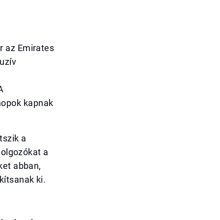
r az Emirates
uzív
A
hopok kapnak
tszik a
dolgozókat a
ket abban,
ítsanak ki.