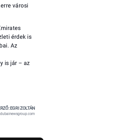
erre városi
Emirates
eti érdek is
bai. Az
is jár – az
RZŐ: EGRI ZOLTÁN
n@dubainewsgroup.com