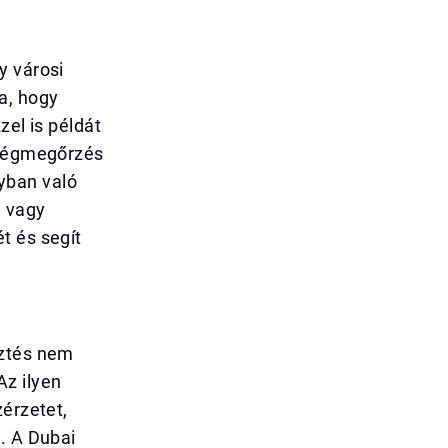
y városi
a, hogy
zel is példát
szségmegőrzés
yban való
l vagy
t és segít
sztés nem
Az ilyen
zérzetet,
. A Dubai