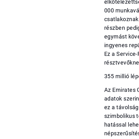
elkötelezett
000 munkaváll
csatlakoznak
részben pedig
egymást köve
ingyenes repü
Ez a Service-
résztvevőkne
355 millió lé
Az Emirates G
adatok szerin
ez a távolság
szimbolikus t
hatással leh
népszerűsíté