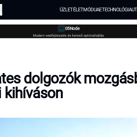
ÜZLET
ÉLETMÓD
UAE
TECHNOLÓGIA
UT
és
05Node
Modern webfejlesztés és kereső optimalizálás
ates dolgozók mozgás
 kihíváson