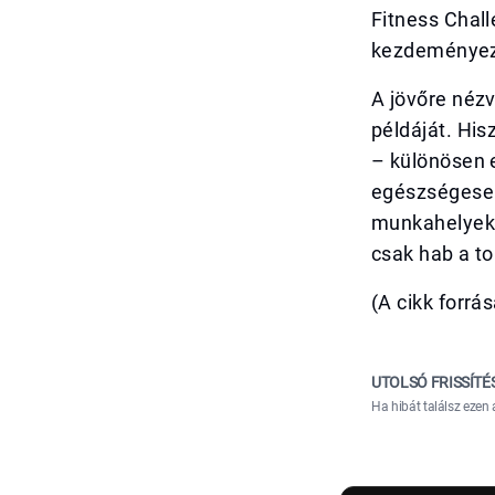
Fitness Chall
kezdeményezés
A jövőre nézv
példáját. His
– különösen 
egészségeseb
munkahelyeke
csak hab a to
(A cikk forrá
UTOLSÓ FRISSÍTÉ
Ha hibát találsz ezen 