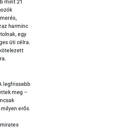
b mint 21
gozók
smerés,
azaz harminc
tolnak, egy
es úti célra.
kötelezett
ra.
A legfrissebb
tettek meg –
emcsak
 milyen erős
Emirates