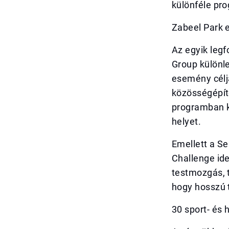
különféle pr
Zabeel Park
Az egyik leg
Group különle
esemény célj
közösségépíté
programban k
helyet.
Emellett a Se
Challenge ide
testmozgás, t
hogy hosszú t
30 sport- és h