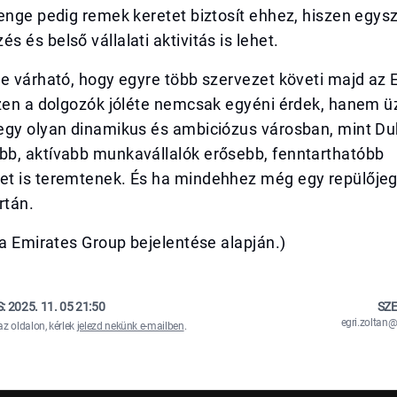
enge pedig remek keretet biztosít ehhez, hiszen egysz
 és belső vállalati aktivitás is lehet.
e várható, hogy egyre több szervezet követi majd az 
zen a dolgozók jóléte nemcsak egyéni érdek, hanem üzl
egy olyan dinamikus és ambiciózus városban, mint Du
b, aktívabb munkavállalók erősebb, fenntarthatóbb
t is teremtenek. És ha mindehhez még egy repülőjegy 
rtán.
sa Emirates Group bejelentése alapján.)
S:
2025. 11. 05 21:50
SZE
egri.zolta
az oldalon, kérlek
jelezd nekünk e-mailben
.