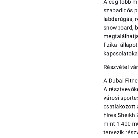
A cég több mi
szabadidős p
labdarúgás, r
snowboard, bú
megtalálhatj
fizikai állap
kapcsolatokat
Részvétel vá
A Dubai Fitn
A résztvevőke
városi sport
csatlakozott
híres Sheikh 
mint 1 400 m
tervezik rés