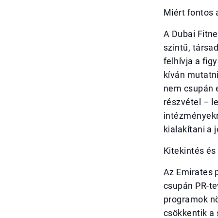
Miért fontos 
A Dubai Fitne
szintű, társ
felhívja a fi
kíván mutatn
nem csupán e
részvétel – l
intézményekrő
kialakítani a j
Kitekintés é
Az Emirates 
csupán PR-te
programok növ
csökkentik a 