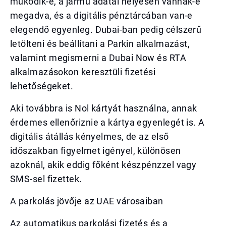
működik-e, a jármű adatai helyesen vannak-e
megadva, és a digitális pénztárcában van-e
elegendő egyenleg. Dubai-ban pedig célszerű
letölteni és beállítani a Parkin alkalmazást,
valamint megismerni a Dubai Now és RTA
alkalmazásokon keresztüli fizetési
lehetőségeket.
Aki továbbra is Nol kártyát használna, annak
érdemes ellenőriznie a kártya egyenlegét is. A
digitális átállás kényelmes, de az első
időszakban figyelmet igényel, különösen
azoknál, akik eddig főként készpénzzel vagy
SMS-sel fizettek.
A parkolás jövője az UAE városaiban
Az automatikus parkolási fizetés és a