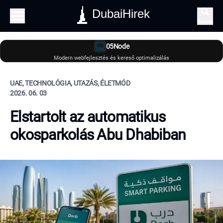
DubaiHirek
Keresés
05Node
Modern webfejlesztés és kereső optimalizálás
UAE, TECHNOLÓGIA, UTAZÁS, ÉLETMÓD
2026. 06. 03
Elstartolt az automatikus
okosparkolás Abu Dhabiban