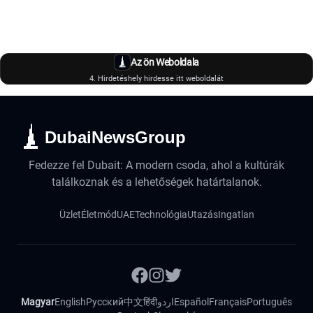
Az ön Weboldala
4. Hirdetéshely hirdesse itt weboldalát
DubaiNewsGroup
Fedezze fel Dubait: A modern csoda, ahol a kultúrák
találkoznak és a lehetőségek határtalanok.
Üzlet
Életmód
UAE
Technológia
Utazás
Ingatlan
Magyar
English
Русский
中文
हिंदी
اردو
Español
Français
Português