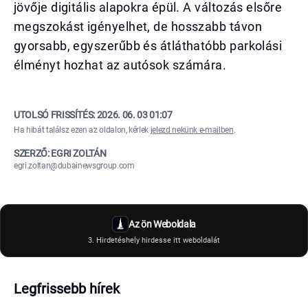
jövője digitális alapokra épül. A változás elsőre
megszokást igényelhet, de hosszabb távon
gyorsabb, egyszerűbb és átláthatóbb parkolási
élményt hozhat az autósok számára.
UTOLSÓ FRISSÍTÉS:
2026. 06. 03 01:07
Ha hibát találsz ezen az oldalon, kérlek
jelezd nekünk e-mailben
.
SZERZŐ: EGRI ZOLTÁN
egri.zoltan@dubainewsgroup.com
Az ön Weboldala
3. Hirdetéshely hirdesse itt weboldalát
Legfrissebb hírek