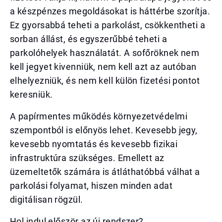
a készpénzes megoldásokat is háttérbe szorítja.
Ez gyorsabbá teheti a parkolást, csökkentheti a
sorban állást, és egyszerűbbé teheti a
parkolóhelyek használatát. A sofőröknek nem
kell jegyet kivenniük, nem kell azt az autóban
elhelyezniük, és nem kell külön fizetési pontot
keresniük.
A papírmentes működés környezetvédelmi
szempontból is előnyös lehet. Kevesebb jegy,
kevesebb nyomtatás és kevesebb fizikai
infrastruktúra szükséges. Emellett az
üzemeltetők számára is átláthatóbbá válhat a
parkolási folyamat, hiszen minden adat
digitálisan rögzül.
Hol indul először az új rendszer?