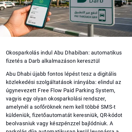
Okosparkolás indul Abu Dhabiban: automatikus
fizetés a Darb alkalmazáson keresztül
Abu Dhabi újabb fontos lépést tesz a digitális
közlekedési szolgáltatások irányába: elindul az
úgynevezett Free Flow Paid Parking System,
vagyis egy olyan okosparkolási rendszer,
amelynél a sofőröknek nem kell többé SMS-t
küldeniük, fizetőautomatát keresniük, QR-kódot
beolvasniuk vagy készpénzzel bajlódniuk. A
parkolás díja automatikusan kerül levonásra a