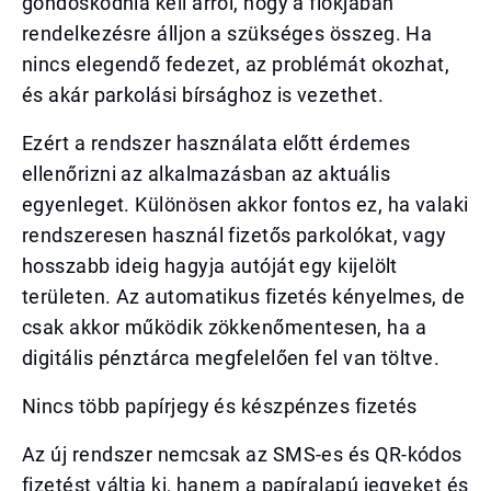
gondoskodnia kell arról, hogy a fiókjában
rendelkezésre álljon a szükséges összeg. Ha
nincs elegendő fedezet, az problémát okozhat,
és akár parkolási bírsághoz is vezethet.
Ezért a rendszer használata előtt érdemes
ellenőrizni az alkalmazásban az aktuális
egyenleget. Különösen akkor fontos ez, ha valaki
rendszeresen használ fizetős parkolókat, vagy
hosszabb ideig hagyja autóját egy kijelölt
területen. Az automatikus fizetés kényelmes, de
csak akkor működik zökkenőmentesen, ha a
digitális pénztárca megfelelően fel van töltve.
Nincs több papírjegy és készpénzes fizetés
Az új rendszer nemcsak az SMS-es és QR-kódos
fizetést váltja ki, hanem a papíralapú jegyeket és