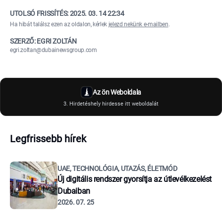
UTOLSÓ FRISSÍTÉS:
2025. 03. 14 22:34
Ha hibát találsz ezen az oldalon, kérlek
jelezd nekünk e-mailben
.
SZERZŐ: EGRI ZOLTÁN
egri.zoltan@dubainewsgroup.com
Az ön Weboldala
3. Hirdetéshely hirdesse itt weboldalát
Legfrissebb hírek
UAE, TECHNOLÓGIA, UTAZÁS, ÉLETMÓD
Új digitális rendszer gyorsítja az útlevélkezelést
Dubaiban
2026. 07. 25