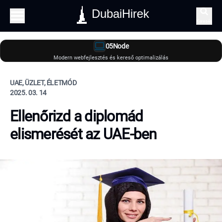
DubaiHirek
Keresés
05Node
Modern webfejlesztés és kereső optimalizálás
UAE, ÜZLET, ÉLETMÓD
2025. 03. 14
Ellenőrizd a diplomád
elismerését az UAE-ben