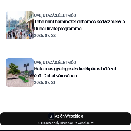
UAE, UTAZÁS, ÉLETMÓD
Több mint háromezer dirhamos kedvezmény a
Dubai Invite programmal
2026. 07. 22
UAE, UTAZÁS, ÉLETMÓD
Hatalmas gyalogos és kerékpáros hálózat
épül Dubai városában
2026. 07. 21
Az ön Weboldala
4. Hirdetéshely hirdesse itt weboldalát