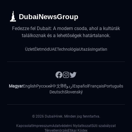
DubaiNewsGroup
Fedezze fel Dubait: A modern csoda, ahol a kultúrák
találkoznak és a lehetőségek határtalanok.
Üzlet
Életmód
UAE
Technológia
Utazás
Ingatlan
Magyar
English
Русский
中文
हिंदी
اردو
Español
Français
Português
Deutsch
Slovenský
©
2026
DubaiHirek. Minden jog fenntartva.
Kapcsolat
Impresszum
Adatvédelmi Nyilatkozat
Süti szabályzat
Tényellenörzés
Etikai Kódex