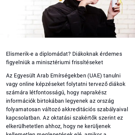
Elismerik-e a diplomádat? Diákoknak érdemes
figyelniük a minisztériumi frissítéseket
Az Egyesült Arab Emírségekben (UAE) tanulni
vagy online képzéseket folytatni tervező diákok
számára létfontosságú, hogy naprakész
információk birtokában legyenek az ország
folyamatosan változó akkreditációs szabályaival
kapcsolatban. Az oktatási szakértők szerint ez
elkerülhetetlen ahhoz, hogy ne kerüljenek
kellemetlen meglepetések elé, amikor a