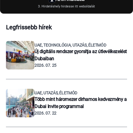
3. Hirdetéshely hirdesse itt weboldalát
Legfrissebb hírek
UAE, TECHNOLÓGIA, UTAZÁS, ÉLETMÓD
Új digitális rendszer gyorsítja az útlevélkezelést
Dubaiban
2026. 07. 25
UAE, UTAZÁS, ÉLETMÓD
Több mint háromezer dirhamos kedvezmény a
Dubai Invite programmal
2026. 07. 22