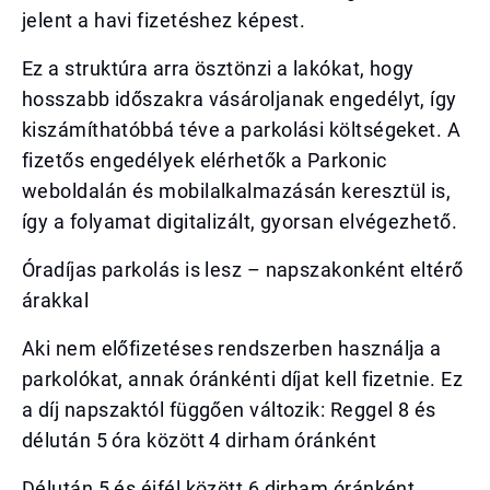
jelent a havi fizetéshez képest.
Ez a struktúra arra ösztönzi a lakókat, hogy
hosszabb időszakra vásároljanak engedélyt, így
kiszámíthatóbbá téve a parkolási költségeket. A
fizetős engedélyek elérhetők a Parkonic
weboldalán és mobilalkalmazásán keresztül is,
így a folyamat digitalizált, gyorsan elvégezhető.
Óradíjas parkolás is lesz – napszakonként eltérő
árakkal
Aki nem előfizetéses rendszerben használja a
parkolókat, annak óránkénti díjat kell fizetnie. Ez
a díj napszaktól függően változik: Reggel 8 és
délután 5 óra között 4 dirham óránként
Délután 5 és éjfél között 6 dirham óránként