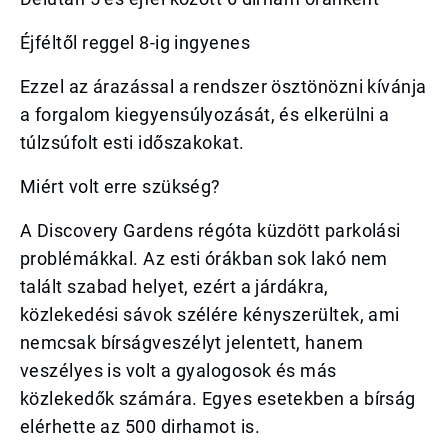
Éjféltől reggel 8-ig ingyenes
Ezzel az árazással a rendszer ösztönözni kívánja
a forgalom kiegyensúlyozását, és elkerülni a
túlzsúfolt esti időszakokat.
Miért volt erre szükség?
A Discovery Gardens régóta küzdött parkolási
problémákkal. Az esti órákban sok lakó nem
talált szabad helyet, ezért a járdákra,
közlekedési sávok szélére kényszerültek, ami
nemcsak bírságveszélyt jelentett, hanem
veszélyes is volt a gyalogosok és más
közlekedők számára. Egyes esetekben a bírság
elérhette az 500 dirhamot is.