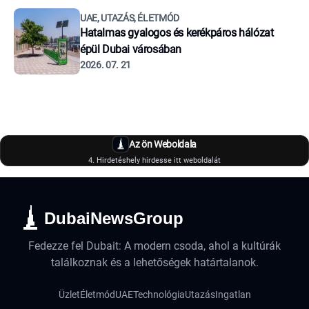
UAE, UTAZÁS, ÉLETMÓD
Hatalmas gyalogos és kerékpáros hálózat
épül Dubai városában
2026. 07. 21
Az ön Weboldala
4. Hirdetéshely hirdesse itt weboldalát
DubaiNewsGroup
Fedezze fel Dubait: A modern csoda, ahol a kultúrák
találkoznak és a lehetőségek határtalanok.
Üzlet
Életmód
UAE
Technológia
Utazás
Ingatlan