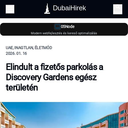
DubaiHirek
Keresés
05Node
Modern webfejlesztés és kereső optimalizálás
UAE, INAGTLAN, ÉLETMÓD
2026. 01. 16
Elindult a fizetős parkolás a
Discovery Gardens egész
területén