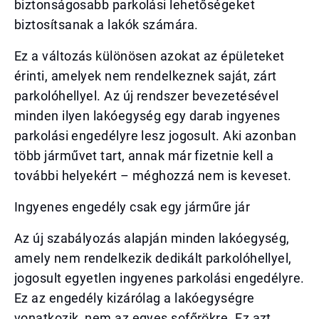
biztonságosabb parkolási lehetőségeket
biztosítsanak a lakók számára.
Ez a változás különösen azokat az épületeket
érinti, amelyek nem rendelkeznek saját, zárt
parkolóhellyel. Az új rendszer bevezetésével
minden ilyen lakóegység egy darab ingyenes
parkolási engedélyre lesz jogosult. Aki azonban
több járművet tart, annak már fizetnie kell a
további helyekért – méghozzá nem is keveset.
Ingyenes engedély csak egy járműre jár
Az új szabályozás alapján minden lakóegység,
amely nem rendelkezik dedikált parkolóhellyel,
jogosult egyetlen ingyenes parkolási engedélyre.
Ez az engedély kizárólag a lakóegységre
vonatkozik, nem az egyes sofőrökre. Ez azt