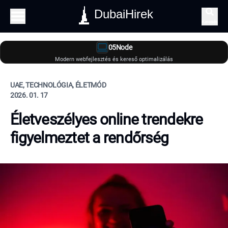
DubaiHirek
Keresés
05Node
Modern webfejlesztés és kereső optimalizálás
UAE, TECHNOLÓGIA, ÉLETMÓD
2026. 01. 17
Életveszélyes online trendekre
figyelmeztet a rendőrség