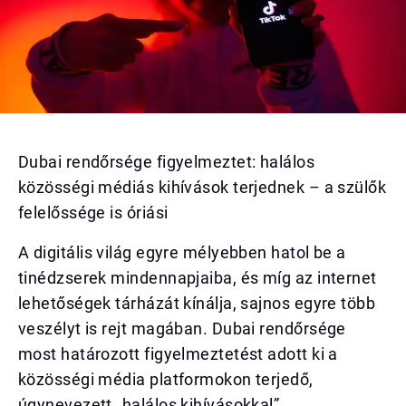
Dubai rendőrsége figyelmeztet: halálos
közösségi médiás kihívások terjednek – a szülők
felelőssége is óriási
A digitális világ egyre mélyebben hatol be a
tinédzserek mindennapjaiba, és míg az internet
lehetőségek tárházát kínálja, sajnos egyre több
veszélyt is rejt magában. Dubai rendőrsége
most határozott figyelmeztetést adott ki a
közösségi média platformokon terjedő,
úgynevezett „halálos kihívásokkal”