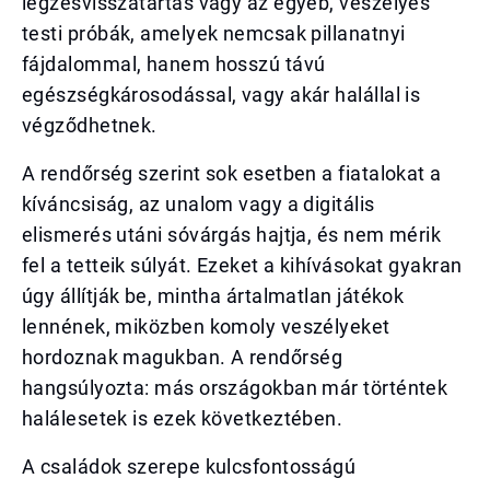
légzésvisszatartás vagy az egyéb, veszélyes
testi próbák, amelyek nemcsak pillanatnyi
fájdalommal, hanem hosszú távú
egészségkárosodással, vagy akár halállal is
végződhetnek.
A rendőrség szerint sok esetben a fiatalokat a
kíváncsiság, az unalom vagy a digitális
elismerés utáni sóvárgás hajtja, és nem mérik
fel a tetteik súlyát. Ezeket a kihívásokat gyakran
úgy állítják be, mintha ártalmatlan játékok
lennének, miközben komoly veszélyeket
hordoznak magukban. A rendőrség
hangsúlyozta: más országokban már történtek
halálesetek is ezek következtében.
A családok szerepe kulcsfontosságú