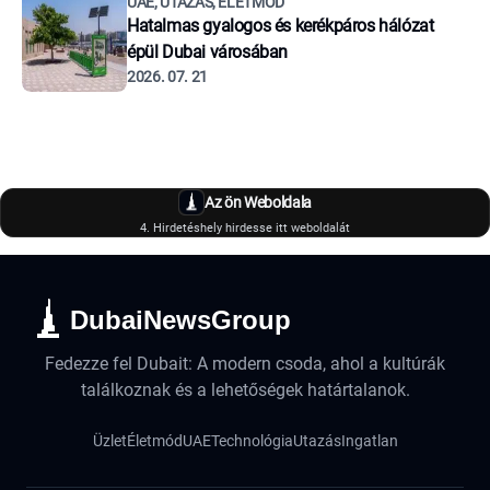
UAE, UTAZÁS, ÉLETMÓD
Hatalmas gyalogos és kerékpáros hálózat
épül Dubai városában
2026. 07. 21
Az ön Weboldala
4. Hirdetéshely hirdesse itt weboldalát
DubaiNewsGroup
Fedezze fel Dubait: A modern csoda, ahol a kultúrák
találkoznak és a lehetőségek határtalanok.
Üzlet
Életmód
UAE
Technológia
Utazás
Ingatlan