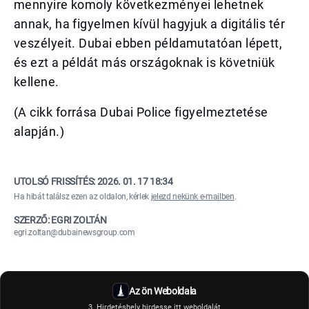
mennyire komoly következményei lehetnek
annak, ha figyelmen kívül hagyjuk a digitális tér
veszélyeit. Dubai ebben példamutatóan lépett,
és ezt a példát más országoknak is követniük
kellene.
(A cikk forrása Dubai Police figyelmeztetése
alapján.)
UTOLSÓ FRISSÍTÉS:
2026. 01. 17 18:34
Ha hibát találsz ezen az oldalon, kérlek
jelezd nekünk e-mailben
.
SZERZŐ: EGRI ZOLTÁN
egri.zoltan@dubainewsgroup.com
Az ön Weboldala
3. Hirdetéshely hirdesse itt weboldalát