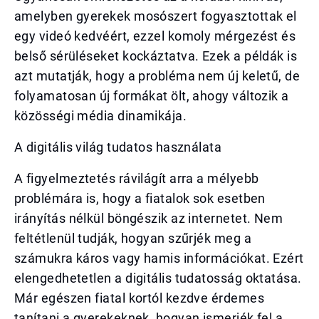
amelyben gyerekek mosószert fogyasztottak el
egy videó kedvéért, ezzel komoly mérgezést és
belső sérüléseket kockáztatva. Ezek a példák is
azt mutatják, hogy a probléma nem új keletű, de
folyamatosan új formákat ölt, ahogy változik a
közösségi média dinamikája.
A digitális világ tudatos használata
A figyelmeztetés rávilágít arra a mélyebb
problémára is, hogy a fiatalok sok esetben
irányítás nélkül böngészik az internetet. Nem
feltétlenül tudják, hogyan szűrjék meg a
számukra káros vagy hamis információkat. Ezért
elengedhetetlen a digitális tudatosság oktatása.
Már egészen fiatal kortól kezdve érdemes
tanítani a gyerekeknek, hogyan ismerjék fel a