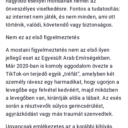
nagyobb eséllyel mondanak nemet az
önveszélyes viselkedésre. Fontos a tudatosítás:
az internet nem játék, és nem minden, ami ott
történik, valódi, követendő vagy biztonságos.
Nem ez az első figyelmeztetés
A mostani figyelmeztetés nem az első ilyen
jellegű eset az Egyesült Arab Emírségekben.
Már 2020-ban is komoly aggodalom övezte a
TikTok-on terjedő egyik „tréfát”, amelyben két
személy rávesz egy harmadikat, hogy ugorjon a
levegőbe egy felvétel kedvéért, majd miközben
a levegőben van, kirántják alóla a lábait. Az esés
során a résztvevők súlyos gerincsérülést,
agyrázkódást vagy más traumát szenvedtek.
Ugyancsak emlékezetes az a korábbi kihívás,