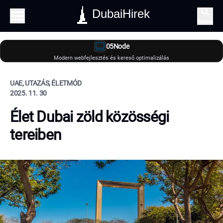
DubaiHirek
Keresés
05Node
Modern webfejlesztés és kereső optimalizálás
UAE, UTAZÁS, ÉLETMÓD
2025. 11. 30
Élet Dubai zöld közösségi
tereiben