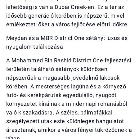
lehetőség is van a Dubai Creek-en. Ez a tér az
idősebb generáció körében is népszerű, mivel
emlékezteti őket a város fejlődése előtti időkre.
Meydan és a MBR District One sétány: luxus és
nyugalom találkozása
A Mohammed Bin Rashid District One fejlesztési
területén található sétányok különösen
népszerűek a magasabb jövedelmű lakosok
körében. A mesterséges lagúna és a környező
futó- és kerékpárutak egyedülálló, nyugodt
környezetet kínálnak a mindennapi rohanásból
való kiszakadásra. A széles, pálmafákkal
szegélyezett utak este különleges hangulatot
árasztanak, amikor a város fényei tükröződnek a
vízen.