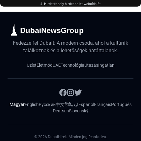
4. Hirdetéshely hirdesse itt weboldalát
DubaiNewsGroup
Fedezze fel Dubait: A modern csoda, ahol a kultúrák
találkoznak és a lehetőségek határtalanok.
Üzlet
Életmód
UAE
Technológia
Utazás
Ingatlan
Magyar
English
Русский
中文
हिंदी
اردو
Español
Français
Português
Deutsch
Slovenský
©
2026
DubaiHirek. Minden jog fenntartva.