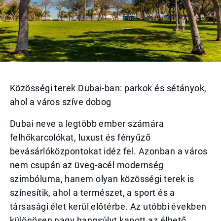
Közösségi terek Dubai-ban: parkok és sétányok,
ahol a város szíve dobog
Dubai neve a legtöbb ember számára
felhőkarcolókat, luxust és fényűző
bevásárlóközpontokat idéz fel. Azonban a város
nem csupán az üveg-acél modernség
szimbóluma, hanem olyan közösségi terek is
színesítik, ahol a természet, a sport és a
társasági élet kerül előtérbe. Az utóbbi években
különösen nagy hangsúlyt kapott az élhető