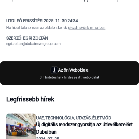
UTOLSÓ FRISSÍTÉS:
2025. 11. 30 24:34
Ha hibát találsz ezen az oldalon, kérlek
jelezd nekünk e-mailben
.
SZERZŐ: EGRI ZOLTÁN
egri.zoltan@dubainewsgroup.com
Az ön Weboldala
3. Hirdetéshely hirdesse itt weboldalát
Legfrissebb hírek
UAE, TECHNOLÓGIA, UTAZÁS, ÉLETMÓD
Új digitális rendszer gyorsítja az útlevélkezelést
Dubaiban