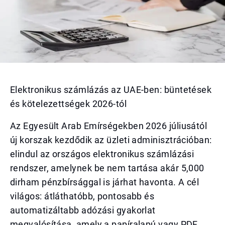
Elektronikus számlázás az UAE-ben: büntetések
és kötelezettségek 2026-tól
Az Egyesült Arab Emírségekben 2026 júliusától
új korszak kezdődik az üzleti adminisztrációban:
elindul az országos elektronikus számlázási
rendszer, amelynek be nem tartása akár 5,000
dirham pénzbírsággal is járhat havonta. A cél
világos: átláthatóbb, pontosabb és
automatizáltabb adózási gyakorlat
megvalósítása, amely a papíralapú vagy PDF