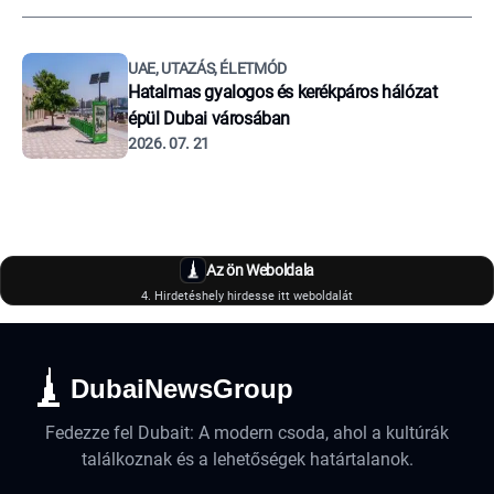
UAE, UTAZÁS, ÉLETMÓD
Hatalmas gyalogos és kerékpáros hálózat
épül Dubai városában
2026. 07. 21
Az ön Weboldala
4. Hirdetéshely hirdesse itt weboldalát
DubaiNewsGroup
Fedezze fel Dubait: A modern csoda, ahol a kultúrák
találkoznak és a lehetőségek határtalanok.