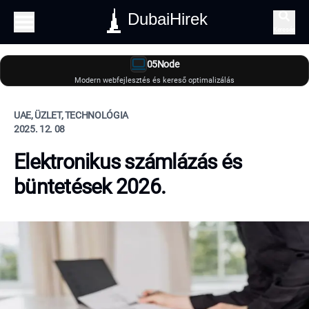
DubaiHirek
Keresés
05Node
Modern webfejlesztés és kereső optimalizálás
UAE, ÜZLET, TECHNOLÓGIA
2025. 12. 08
Elektronikus számlázás és
büntetések 2026.