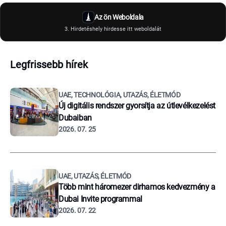
Az ön Weboldala
3. Hirdetéshely hirdesse itt weboldalát
Legfrissebb hírek
UAE, TECHNOLÓGIA, UTAZÁS, ÉLETMÓD
Új digitális rendszer gyorsítja az útlevélkezelést
Dubaiban
2026. 07. 25
UAE, UTAZÁS, ÉLETMÓD
Több mint háromezer dirhamos kedvezmény a
Dubai Invite programmal
2026. 07. 22