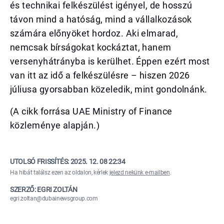
és technikai felkészülést igényel, de hosszú
távon mind a hatóság, mind a vállalkozások
számára előnyöket hordoz. Aki elmarad,
nemcsak bírságokat kockáztat, hanem
versenyhátrányba is kerülhet. Éppen ezért most
van itt az idő a felkészülésre – hiszen 2026
júliusa gyorsabban közeledik, mint gondolnánk.
(A cikk forrása UAE Ministry of Finance
közleménye alapján.)
UTOLSÓ FRISSÍTÉS:
2025. 12. 08 22:34
Ha hibát találsz ezen az oldalon, kérlek
jelezd nekünk e-mailben
.
SZERZŐ: EGRI ZOLTÁN
egri.zoltan@dubainewsgroup.com