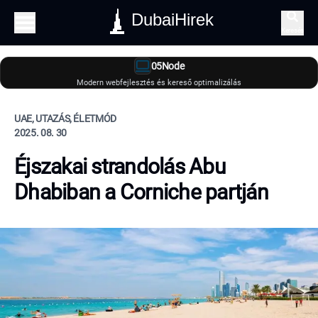
DubaiHirek
Keresés
05Node
Modern webfejlesztés és kereső optimalizálás
UAE, UTAZÁS, ÉLETMÓD
2025. 08. 30
Éjszakai strandolás Abu
Dhabiban a Corniche partján