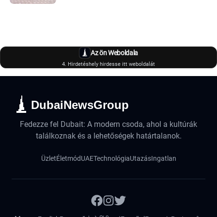
Az ön Weboldala
4. Hirdetéshely hirdesse itt weboldalát
DubaiNewsGroup
Fedezze fel Dubait: A modern csoda, ahol a kultúrák
találkoznak és a lehetőségek határtalanok.
Üzlet
Életmód
UAE
Technológia
Utazás
Ingatlan