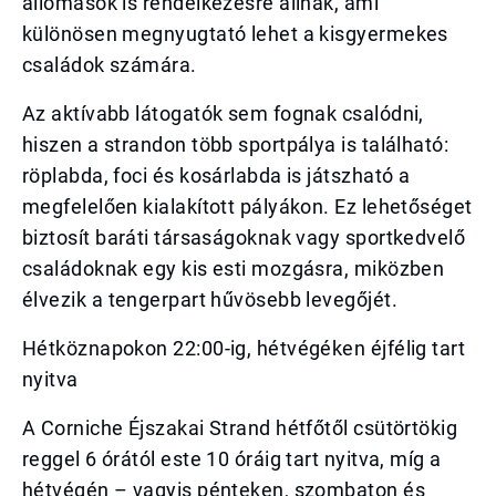
állomások is rendelkezésre állnak, ami
különösen megnyugtató lehet a kisgyermekes
családok számára.
Az aktívabb látogatók sem fognak csalódni,
hiszen a strandon több sportpálya is található:
röplabda, foci és kosárlabda is játszható a
megfelelően kialakított pályákon. Ez lehetőséget
biztosít baráti társaságoknak vagy sportkedvelő
családoknak egy kis esti mozgásra, miközben
élvezik a tengerpart hűvösebb levegőjét.
Hétköznapokon 22:00-ig, hétvégéken éjfélig tart
nyitva
A Corniche Éjszakai Strand hétfőtől csütörtökig
reggel 6 órától este 10 óráig tart nyitva, míg a
hétvégén – vagyis pénteken, szombaton és