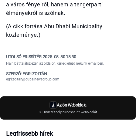
a város fényeiről, hanem a tengerparti
élményekről is szólnak.
(A cikk forrása Abu Dhabi Municipality
közleménye.)
UTOLSÓ FRISSÍTÉS:
2025. 08. 30 18:50
Ha hibát találsz ezen az oldalon, kérlek
jelezd nekünk e-mailben
.
SZERZŐ: EGRI ZOLTÁN
egri.zoltan@dubainewsgroup.com
Az ön Weboldala
3. Hirdetéshely hirdesse itt weboldalát
Legfrissebb hírek