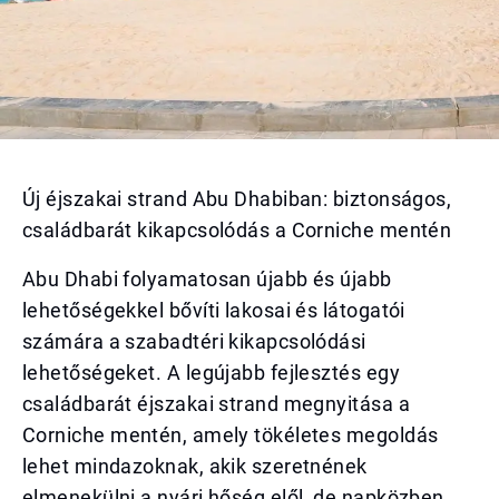
Új éjszakai strand Abu Dhabiban: biztonságos,
családbarát kikapcsolódás a Corniche mentén
Abu Dhabi folyamatosan újabb és újabb
lehetőségekkel bővíti lakosai és látogatói
számára a szabadtéri kikapcsolódási
lehetőségeket. A legújabb fejlesztés egy
családbarát éjszakai strand megnyitása a
Corniche mentén, amely tökéletes megoldás
lehet mindazoknak, akik szeretnének
elmenekülni a nyári hőség elől, de napközben