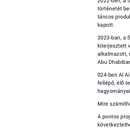
2022-ben, a 
történetét b
táncos produk
kapott.
2023-ban, a 5
kiterjesztett
alkalmazott, 
Abu Dhabiba
024-ben Al Ai
fellépő, élő 
hagyományai
Mire számíth
A pontos pro
következteth