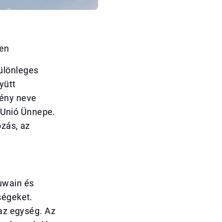
ben
ülönleges
yütt
mény neve
z Unió Ünnepe.
ozás, az
uwain és
ségeket.
 az egység. Az