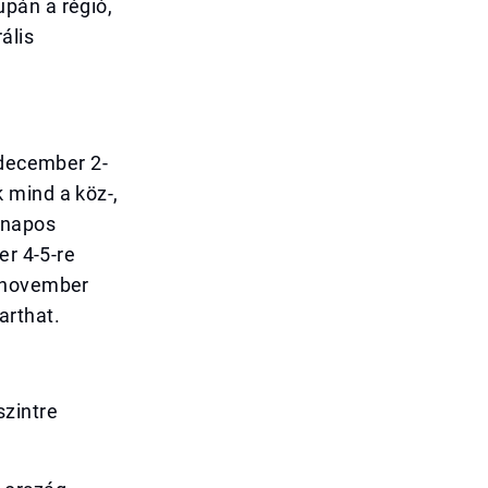
pán a régió,
ális
 december 2-
 mind a köz-,
 napos
er 4-5-re
r november
arthat.
szintre