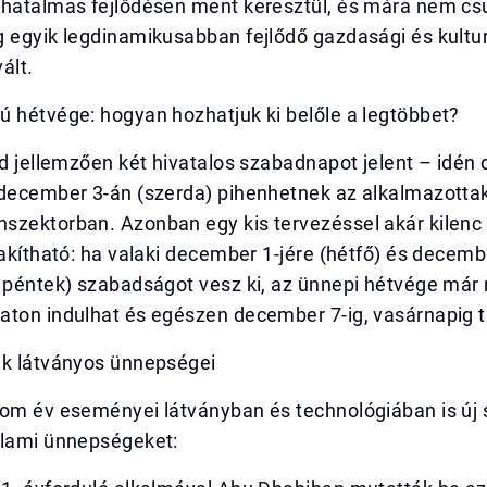
 hatalmas fejlődésen ment keresztül, és mára nem csu
 egyik legdinamikusabban fejlődő gazdasági és kultur
ált.
ú hétvége: hogyan hozhatjuk ki belőle a legtöbbet?
ad jellemzően két hivatalos szabadnapot jelent – idén
 december 3-án (szerda) pihenhetnek az alkalmazottak
szektorban. Azonban egy kis tervezéssel akár kilenc
lakítható: ha valaki december 1-jére (hétfő) és decemb
s péntek) szabadságot vesz ki, az ünnepi hétvége má
aton indulhat és egészen december 7-ig, vasárnapig t
ek látványos ünnepségei
rom év eseményei látványban és technológiában is új 
llami ünnepségeket: