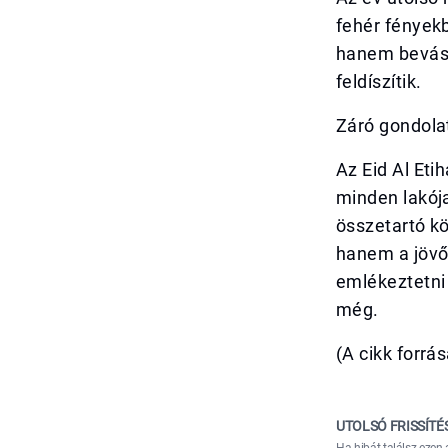
fehér fények
hanem bevásá
feldíszítik.
Záró gondola
Az Eid Al Et
minden lakója
összetartó k
hanem a jövőb
emlékeztetni
még.
(A cikk forrá
UTOLSÓ FRISSÍTÉ