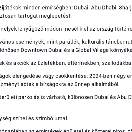
zijátékok minden emírségben: Dubai, Abu Dhabi, Sharj
iztosan tartogat meglepetést.
melyek lenyűgöző módon mesélik el az ország történe
lvános események, mint parádék, kulturális táncbemut
ülönösen Downtown Dubai és a Global Village környék
 és akciók az üzletekben, éttermekben, szállodákba
ságok elengedése vagy csökkentése: 2024-ben négy 
zményt adtak a bírságokra az ünnep alkalmából.
erületi parkolás is várható, különösen Dubai és Abu 
ység színei és szimbólumai
hónapjában az emírségek épületei és közterei piros, zö