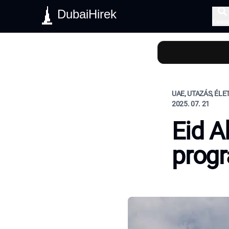
DubaiHirek
Keres
UAE, UTAZÁS, ÉL
2025. 07. 21
Eid A
progr