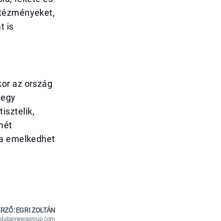
ntézményeket,
t is
kor az ország
 egy
sztelik,
mét
ra emelkedhet
RZŐ: EGRI ZOLTÁN
n@dubainewsgroup.com