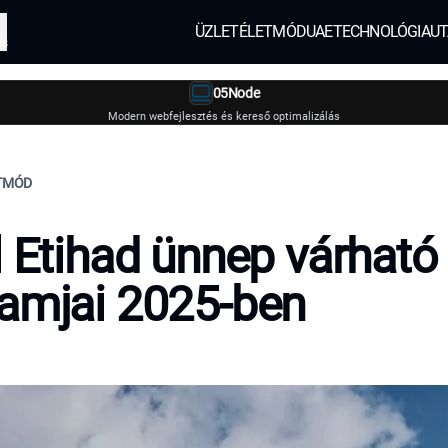
ÜZLET
ÉLETMÓD
UAE
TECHNOLÓGIA
UT
és
05Node
Modern webfejlesztés és kereső optimalizálás
ETMÓD
l Etihad ünnep várható
amjai 2025-ben