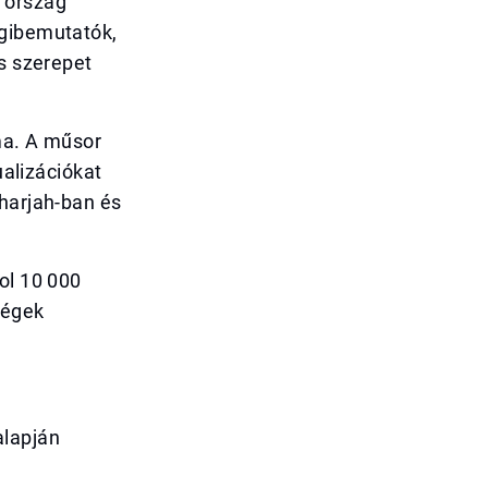
 ország
égibemutatók,
is szerepet
ma. A műsor
ualizációkat
Sharjah-ban és
ol 10 000
ségek
alapján