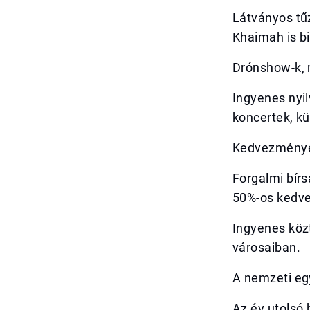
Látványos tű
Khaimah is b
Drónshow-k, 
Ingyenes nyi
koncertek, k
Kedvezmények
Forgalmi bír
50%-os kedve
Ingyenes közt
városaiban.
A nemzeti eg
Az év utolsó 