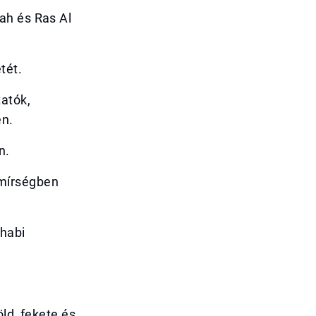
ah és Ras Al
tét.
atók,
én.
n.
emírségben
Dhabi
ld, fekete és