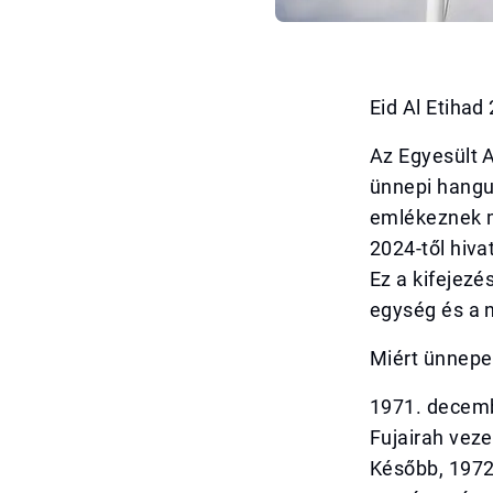
Eid Al Etiha
Az Egyesült 
ünnepi hangul
emlékeznek m
2024-től hiva
Ez a kifejezé
egység és a 
Miért ünnepe
1971. decemb
Fujairah veze
Később, 1972-