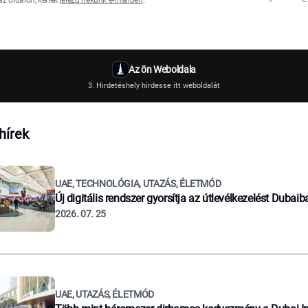
az oldalon, kérlek
jelezd nekünk e-mailben
.
Az ön Weboldala
3. Hirdetéshely hirdesse itt weboldalát
hírek
UAE, TECHNOLÓGIA, UTAZÁS, ÉLETMÓD
Új digitális rendszer gyorsítja az útlevélkezelést Dubaib
2026. 07. 25
UAE, UTAZÁS, ÉLETMÓD