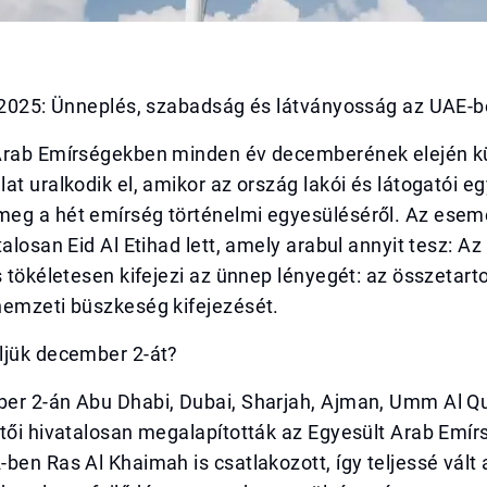
d 2025: Ünneplés, szabadság és látványosság az UAE-
Arab Emírségekben minden év decemberének elején k
at uralkodik el, amikor az ország lakói és látogatói eg
eg a hét emírség történelmi egyesüléséről. Az ese
talosan Eid Al Etihad lett, amely arabul annyit tesz: A
s tökéletesen kifejezi az ünnep lényegét: az összetart
nemzeti büszkeség kifejezését.
ljük december 2-át?
er 2-án Abu Dhabi, Dubai, Sharjah, Ajman, Umm Al Q
tői hivatalosan megalapították az Egyesült Arab Emír
ben Ras Al Khaimah is csatlakozott, így teljessé vált