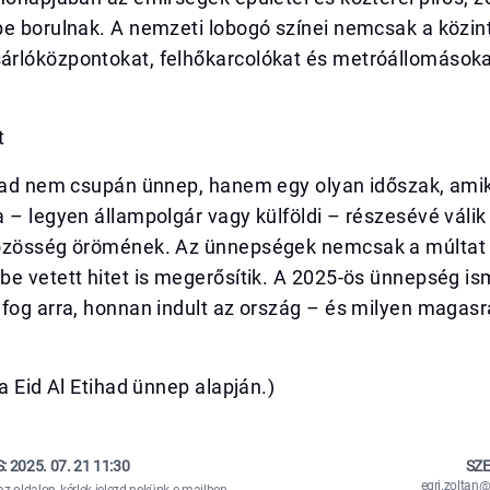
be borulnak. A nemzeti lobogó színei nemcsak a közi
rlóközpontokat, felhőkarcolókat és metróállomásoka
t
ihad nem csupán ünnep, hanem egy olyan időszak, ami
 – legyen állampolgár vagy külföldi – részesévé válik
özösség örömének. Az ünnepségek nemcsak a múltat ti
e vetett hitet is megerősítik. A 2025-ös ünnepség is
 fog arra, honnan indult az ország – és milyen magas
sa Eid Al Etihad ünnep alapján.)
S:
2025. 07. 21 11:30
SZE
egri.zolta