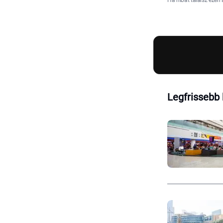
Ha hibát találsz ezen 
Legfrissebb 