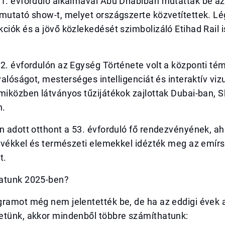
51. évforduló alkalmával Abu Dhabiban mutatták be az
emutató show-t, melyet országszerte közvetítettek. L
ciók és a jövő közlekedését szimbolizáló Etihad Rail 
2. évfordulón az Egység Története volt a központi té
 valóságot, mesterséges intelligenciát és interaktív viz
miközben látványos tűzijátékok zajlottak Dubai-ban, 
n.
n adott otthont a 53. évforduló fő rendezvényének, ah
tevékkel és természeti elemekkel idézték meg az emír
t.
atunk 2025-ben?
gramot még nem jelentették be, de ha az eddigi évek 
etünk, akkor mindenből többre számíthatunk: