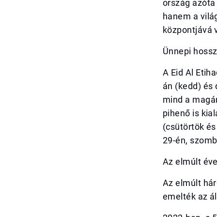
ország azóta
hanem a világ
központjává v
Ünnepi hossz
A Eid Al Etih
án (kedd) és
mind a magán
pihenő is kia
(csütörtök é
29-én, szomb
Az elmúlt év
Az elmúlt há
emelték az á