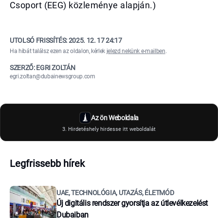
Csoport (EEG) közleménye alapján.)
UTOLSÓ FRISSÍTÉS:
2025. 12. 17 24:17
Ha hibát találsz ezen az oldalon, kérlek
jelezd nekünk e-mailben
.
SZERZŐ: EGRI ZOLTÁN
egri.zoltan@dubainewsgroup.com
Az ön Weboldala
3. Hirdetéshely hirdesse itt weboldalát
Legfrissebb hírek
UAE, TECHNOLÓGIA, UTAZÁS, ÉLETMÓD
Új digitális rendszer gyorsítja az útlevélkezelést
Dubaiban