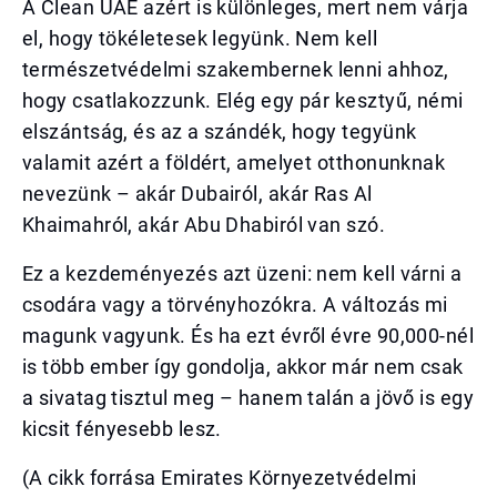
A Clean UAE azért is különleges, mert nem várja
el, hogy tökéletesek legyünk. Nem kell
természetvédelmi szakembernek lenni ahhoz,
hogy csatlakozzunk. Elég egy pár kesztyű, némi
elszántság, és az a szándék, hogy tegyünk
valamit azért a földért, amelyet otthonunknak
nevezünk – akár Dubairól, akár Ras Al
Khaimahról, akár Abu Dhabiról van szó.
Ez a kezdeményezés azt üzeni: nem kell várni a
csodára vagy a törvényhozókra. A változás mi
magunk vagyunk. És ha ezt évről évre 90,000-nél
is több ember így gondolja, akkor már nem csak
a sivatag tisztul meg – hanem talán a jövő is egy
kicsit fényesebb lesz.
(A cikk forrása Emirates Környezetvédelmi