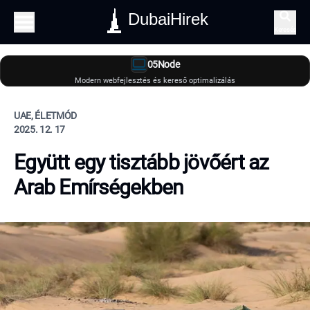
DubaiHirek
Keresés
05Node
Modern webfejlesztés és kereső optimalizálás
UAE, ÉLETMÓD
2025. 12. 17
Együtt egy tisztább jövőért az
Arab Emírségekben