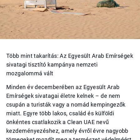
Több mint takarítás: Az Egyesült Arab Emírségek
sivatagi tisztító kampánya nemzeti
mozgalommá vált
Minden év decemberében az Egyesült Arab
Emírségek sivatagai életre kelnek – de nem
csupán a turisták vagy a nomád kempingezők
miatt. Egyre több lakos, család és külföldi
önkéntes csatlakozik a Clean UAE nevű
kezdeményezéshez, amely évről évre nagyobb
tömegeket mozdít meg a természet védelméért.