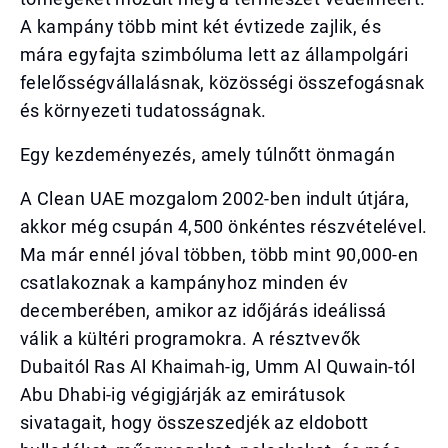
A kampány több mint két évtizede zajlik, és
mára egyfajta szimbóluma lett az állampolgári
felelősségvállalásnak, közösségi összefogásnak
és környezeti tudatosságnak.
Egy kezdeményezés, amely túlnőtt önmagán
A Clean UAE mozgalom 2002-ben indult útjára,
akkor még csupán 4,500 önkéntes részvételével.
Ma már ennél jóval többen, több mint 90,000-en
csatlakoznak a kampányhoz minden év
decemberében, amikor az időjárás ideálissá
válik a kültéri programokra. A résztvevők
Dubaitól Ras Al Khaimah-ig, Umm Al Quwain-tól
Abu Dhabi-ig végigjárják az emirátusok
sivatagait, hogy összeszedjék az eldobott