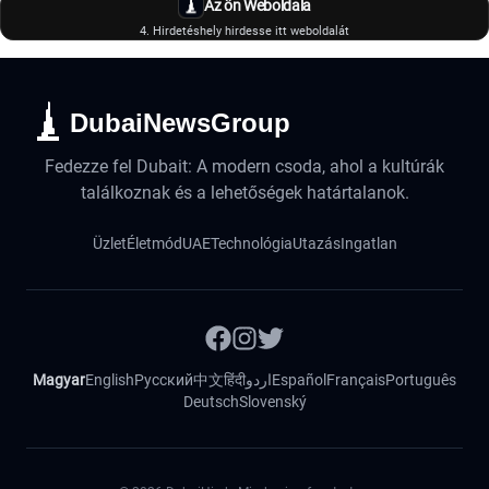
Az ön Weboldala
4. Hirdetéshely hirdesse itt weboldalát
DubaiNewsGroup
Fedezze fel Dubait: A modern csoda, ahol a kultúrák
találkoznak és a lehetőségek határtalanok.
Üzlet
Életmód
UAE
Technológia
Utazás
Ingatlan
Magyar
English
Русский
中文
हिंदी
اردو
Español
Français
Português
Deutsch
Slovenský