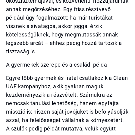
ökoszisztémájával, és közvetlenül hozzájárulnak
annak megőrzéséhez. Egy friss résztvevő
például úgy fogalmazott: ha már turistákat
visznek a sivatagba, akkor joggal érzik
kötelességüknek, hogy megmutassák annak
legszebb arcát – ehhez pedig hozzá tartozik a
tisztaság is.
A gyermekek szerepe és a családi példa
Egyre több gyermek és fiatal csatlakozik a Clean
UAE kampányhoz, akik gyakran maguk
kezdeményezik a részvételt. Számukra ez
nemcsak tanulási lehetőség, hanem egyfajta
misszió is: hiszen saját jövőjüket is befolyásolják
azzal, ha felelősséget vállalnak a környezetért.
A szülők pedig példát mutatva, velük együtt