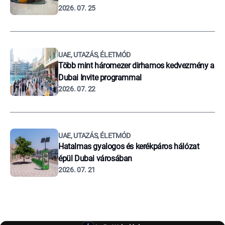
2026. 07. 25
UAE, UTAZÁS, ÉLETMÓD
Több mint háromezer dirhamos kedvezmény a
Dubai Invite programmal
2026. 07. 22
UAE, UTAZÁS, ÉLETMÓD
Hatalmas gyalogos és kerékpáros hálózat
épül Dubai városában
2026. 07. 21