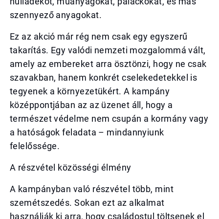
hulladékot, műanyagokat, palackokat, és más
szennyező anyagokat.
Ez az akció már rég nem csak egy egyszerű
takarítás. Egy valódi nemzeti mozgalommá vált,
amely az embereket arra ösztönzi, hogy ne csak
szavakban, hanem konkrét cselekedetekkel is
tegyenek a környezetükért. A kampány
középpontjában az az üzenet áll, hogy a
természet védelme nem csupán a kormány vagy
a hatóságok feladata – mindannyiunk
felelőssége.
A részvétel közösségi élmény
A kampányban való részvétel több, mint
szemétszedés. Sokan ezt az alkalmat
használják ki arra, hogy családostul töltsenek el