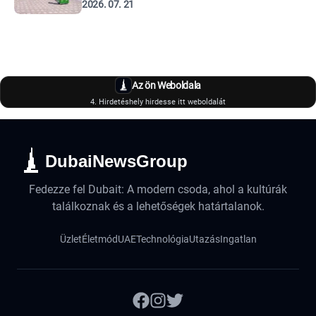
2026. 07. 21
Az ön Weboldala
4. Hirdetéshely hirdesse itt weboldalát
DubaiNewsGroup
Fedezze fel Dubait: A modern csoda, ahol a kultúrák
találkoznak és a lehetőségek határtalanok.
Üzlet
Életmód
UAE
Technológia
Utazás
Ingatlan