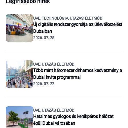
Legfrissebb hírek
UAE, TECHNOLÓGIA, UTAZÁS, ÉLETMÓD
Új digitális rendszer gyorsítja az útlevélkezelést
Dubaiban
2026. 07. 25
UAE, UTAZÁS, ÉLETMÓD
Több mint háromezer dirhamos kedvezmény a
Dubai Invite programmal
2026. 07. 22
UAE, UTAZÁS, ÉLETMÓD
Hatalmas gyalogos és kerékpáros hálózat
épül Dubai városában