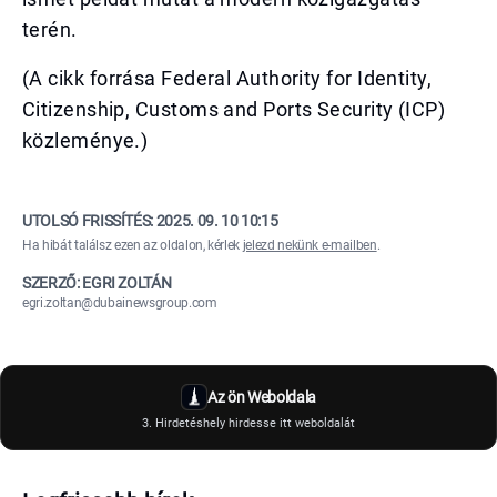
terén.
(A cikk forrása Federal Authority for Identity,
Citizenship, Customs and Ports Security (ICP)
közleménye.)
UTOLSÓ FRISSÍTÉS:
2025. 09. 10 10:15
Ha hibát találsz ezen az oldalon, kérlek
jelezd nekünk e-mailben
.
SZERZŐ: EGRI ZOLTÁN
egri.zoltan@dubainewsgroup.com
Az ön Weboldala
3. Hirdetéshely hirdesse itt weboldalát