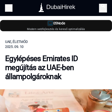
DubaiHirek
Keresés
05Node
Modern webfejlesztés és kereső optimalizálás
UAE, ÉLETMÓD
2025. 09. 10
Egylépéses Emirates ID
megújítás az UAE-ben
állampolgároknak