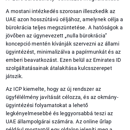
A mostani intézkedés szorosan illeszkedik az
UAE azon hosszútávú céljához, amelynek célja a
bürokrácia teljes megszüntetése. A hatóságok a
jövőben az úgynevezett „nulla bürokrácia”
koncepció mentén kívánják szervezni az állami
ügyintézést, minimalizálva a papírmunkát és az
emberi beavatkozást. Ezen belül az Emirates ID
szolgáltatásainak átalakítása kulcsszerepet
játszik.
Az ICP kiemelte, hogy az új rendszer az
ügyfélélmény javítását célozza, és az okmány-
ügyintézési folyamatokat a lehető
legkényelmesebbé és leggyorsabbá teszi az
UAE állampolgárai számára. Az online űrlap
például mostantól egy oldalon jeleníti meg a