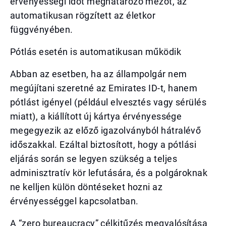
érvényességi időt meghatározó mezőt, az
automatikusan rögzített az életkor
függvényében.
Pótlás esetén is automatikusan működik
Abban az esetben, ha az állampolgár nem
megújítani szeretné az Emirates ID-t, hanem
pótlást igényel (például elvesztés vagy sérülés
miatt), a kiállított új kártya érvényessége
megegyezik az előző igazolványból hátralévő
időszakkal. Ezáltal biztosított, hogy a pótlási
eljárás során se legyen szükség a teljes
adminisztratív kör lefutására, és a polgároknak
ne kelljen külön döntéseket hozni az
érvényességgel kapcsolatban.
A “zero bureaucracy” célkitűzés megvalósítása