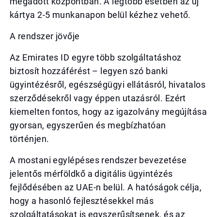
megadott központban. A legtöbb esetben az új
kártya 2-5 munkanapon belül kézhez vehető.
A rendszer jövője
Az Emirates ID egyre több szolgáltatáshoz
biztosít hozzáférést – legyen szó banki
ügyintézésről, egészségügyi ellátásról, hivatalos
szerződésekről vagy éppen utazásról. Ezért
kiemelten fontos, hogy az igazolvány megújítása
gyorsan, egyszerűen és megbízhatóan
történjen.
A mostani egylépéses rendszer bevezetése
jelentős mérföldkő a digitális ügyintézés
fejlődésében az UAE-n belül. A hatóságok célja,
hogy a hasonló fejlesztésekkel más
szolgáltatásokat is egyszerűsítsenek, és az