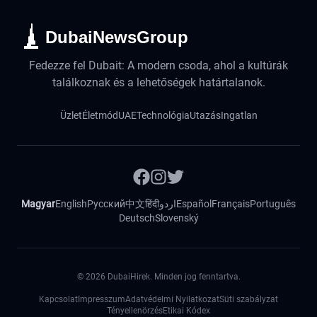
DubaiNewsGroup
Fedezze fel Dubait: A modern csoda, ahol a kultúrák
találkoznak és a lehetőségek határtalanok.
Üzlet
Életmód
UAE
Technológia
Utazás
Ingatlan
Magyar
English
Русский
中文
हिंदी
اردو
Español
Français
Português
Deutsch
Slovenský
©
2026
DubaiHirek. Minden jog fenntartva.
Kapcsolat
Impresszum
Adatvédelmi Nyilatkozat
Süti szabályzat
Tényellenörzés
Etikai Kódex