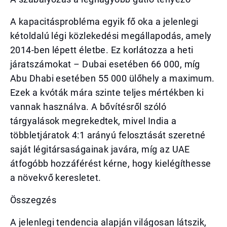
A kapacitásprobléma egyik fő oka a jelenlegi
kétoldalú légi közlekedési megállapodás, amely
2014-ben lépett életbe. Ez korlátozza a heti
járatszámokat – Dubai esetében 66 000, míg
Abu Dhabi esetében 55 000 ülőhely a maximum.
Ezek a kvóták mára szinte teljes mértékben ki
vannak használva. A bővítésről szóló
tárgyalások megrekedtek, mivel India a
többletjáratok 4:1 arányú felosztását szeretné
saját légitársaságainak javára, míg az UAE
átfogóbb hozzáférést kérne, hogy kielégíthesse
a növekvő keresletet.
Összegzés
A jelenlegi tendencia alapján világosan látszik,