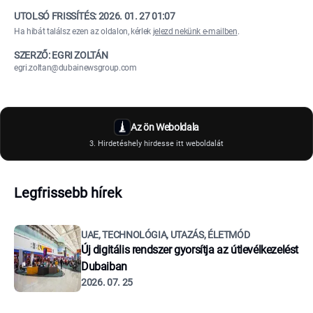
UTOLSÓ FRISSÍTÉS:
2026. 01. 27 01:07
Ha hibát találsz ezen az oldalon, kérlek
jelezd nekünk e-mailben
.
SZERZŐ: EGRI ZOLTÁN
egri.zoltan@dubainewsgroup.com
Az ön Weboldala
3. Hirdetéshely hirdesse itt weboldalát
Legfrissebb hírek
UAE, TECHNOLÓGIA, UTAZÁS, ÉLETMÓD
Új digitális rendszer gyorsítja az útlevélkezelést
Dubaiban
2026. 07. 25