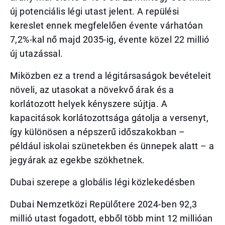
új potenciális légi utast jelent. A repülési
kereslet ennek megfelelően évente várhatóan
7,2%-kal nő majd 2035-ig, évente közel 22 millió
új utazással.
Miközben ez a trend a légitársaságok bevételeit
növeli, az utasokat a növekvő árak és a
korlátozott helyek kényszere sújtja. A
kapacitások korlátozottsága gátolja a versenyt,
így különösen a népszerű időszakokban –
például iskolai szünetekben és ünnepek alatt – a
jegyárak az egekbe szökhetnek.
Dubai szerepe a globális légi közlekedésben
Dubai Nemzetközi Repülőtere 2024-ben 92,3
millió utast fogadott, ebből több mint 12 millióan