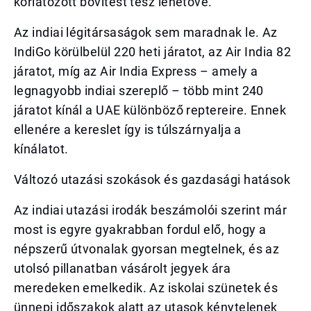
korlátozott bővítést tesz lehetővé.
Az indiai légitársaságok sem maradnak le. Az
IndiGo körülbelül 220 heti járatot, az Air India 82
járatot, míg az Air India Express – amely a
legnagyobb indiai szereplő – több mint 240
járatot kínál a UAE különböző reptereire. Ennek
ellenére a kereslet így is túlszárnyalja a
kínálatot.
Változó utazási szokások és gazdasági hatások
Az indiai utazási irodák beszámolói szerint már
most is egyre gyakrabban fordul elő, hogy a
népszerű útvonalak gyorsan megtelnek, és az
utolsó pillanatban vásárolt jegyek ára
meredeken emelkedik. Az iskolai szünetek és
ünnepi időszakok alatt az utasok kénytelenek