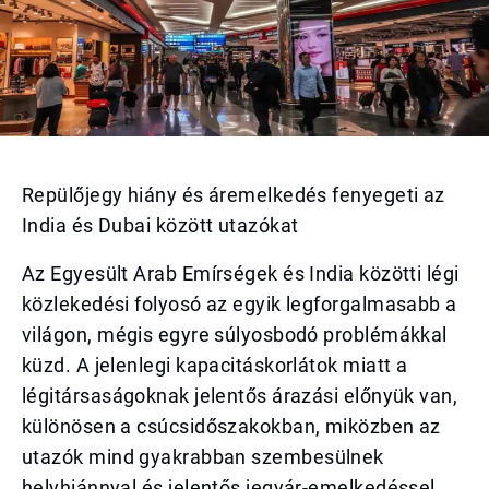
Repülőjegy hiány és áremelkedés fenyegeti az
India és Dubai között utazókat
Az Egyesült Arab Emírségek és India közötti légi
közlekedési folyosó az egyik legforgalmasabb a
világon, mégis egyre súlyosbodó problémákkal
küzd. A jelenlegi kapacitáskorlátok miatt a
légitársaságoknak jelentős árazási előnyük van,
különösen a csúcsidőszakokban, miközben az
utazók mind gyakrabban szembesülnek
helyhiánnyal és jelentős jegyár-emelkedéssel.