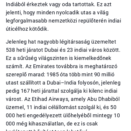
Indiából érkeztek vagy oda tartottak. Ez azt
jelenti, hogy minden nyolcadik utas a világ
legforgalmasabb nemzetközi repülőterén indiai
úticélhoz kötődik.
Jelenleg hat nagyobb légitársaság üzemeltet
538 heti járatot Dubai és 23 indiai város között.
Ez a sűrűség világszinten is kiemelkedőnek
számít. Az Emirates továbbra is meghatározó
szereplő marad: 1985 óta több mint 90 millió
utast szállított a Dubai–India folyosón, jelenleg
pedig 167 heti járattal szolgálja ki kilenc indiai
várost. Az Etihad Airways, amely Abu Dhabiból
üzemel, 11 indiai célállomást szolgál ki, és 50
000 heti engedélyezett ülőhelyéből mintegy 10
000 még kihasználatlan, de ez is csak