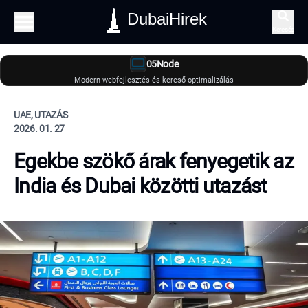
DubaiHirek
Keresés
05Node
Modern webfejlesztés és kereső optimalizálás
UAE, UTAZÁS
2026. 01. 27
Egekbe szökő árak fenyegetik az
India és Dubai közötti utazást