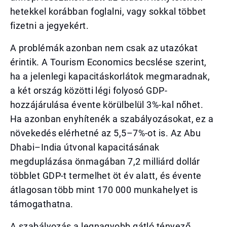
hetekkel korábban foglalni, vagy sokkal többet
fizetni a jegyekért.
A problémák azonban nem csak az utazókat
érintik. A Tourism Economics becslése szerint,
ha a jelenlegi kapacitáskorlátok megmaradnak,
a két ország közötti légi folyosó GDP-
hozzájárulása évente körülbelül 3%-kal nőhet.
Ha azonban enyhítenék a szabályozásokat, ez a
növekedés elérhetné az 5,5–7%-ot is. Az Abu
Dhabi–India útvonal kapacitásának
megduplázása önmagában 7,2 milliárd dollár
többlet GDP-t termelhet öt év alatt, és évente
átlagosan több mint 170 000 munkahelyet is
támogathatna.
A szabályozás a legnagyobb gátló tényező