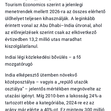
Tourism Economics szerint a jelenlegi
menetrendek mellett 2026-ra az összes elérhető
ülőhelyet teljesen kihasználják. A leginkább
érintett vonal az Abu Dhabi–India útvonal, ahol
az előrejelzések szerint csak az elkövetkező
évtizedben 13,2 millió utas maradhat
kiszolgálatlanul.
Indiai légi közlekedési bővülés – a fő
mozgatórugó
India elképesztő ütemben növekvő
középosztálya – vagyis a „repülő utazók
osztálya” – jelentős mértékben megnövelte az
utazási igényt. Míg 2010-ben a lakosság 24%-a
tartozott ebbe a kategóriába, 2024-re ez az
arány már elérte a 40%-ot. Ez mintegy 300 millió