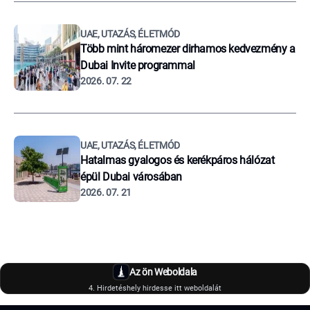
UAE, UTAZÁS, ÉLETMÓD
Több mint háromezer dirhamos kedvezmény a
Dubai Invite programmal
2026. 07. 22
UAE, UTAZÁS, ÉLETMÓD
Hatalmas gyalogos és kerékpáros hálózat
épül Dubai városában
2026. 07. 21
Az ön Weboldala
4. Hirdetéshely hirdesse itt weboldalát