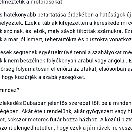
yelmeztetik a motorosokat
s hatékonyabb betartatása érdekében a hatóságok új
ihelyeztek. Ezek a táblák kifejezetten a kereskedelmi c
szólnak, és jelzik, mely sávok tiltottak számukra. Ez
 a már jól ismert, teherautókra és buszokra vonatkozó 
elzések segítenek egyértelművé tenni a szabályokat m
kik nem beszélnek folyékonyan arabul vagy angolul. E
őrség folyamatosan ellenőrzi az utakat, elsősorban a
 hogy kiszűrjék a szabályszegőket.
 mindez?
zlekedés Dubaiban jelentős szerepet tölt be a minden
égében. Akár ételt rendelünk, akár gyógyszert vagy h
, sokszor motoros futár hozza házhoz. A közúti biz
szont elengedhetetlen, hogy ezek a járművek ne vesz