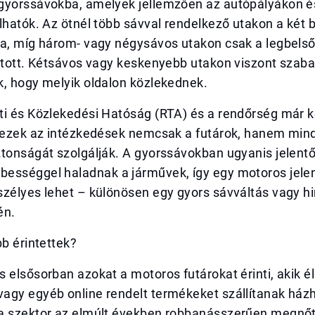
gyorssávokba, amelyek jellemzően az autópályákon é
lhatók. Az ötnél több sávval rendelkező utakon a két b
ra, míg három- vagy négysávos utakon csak a legbelső
iltott. Kétsávos vagy keskenyebb utakon viszont szab
k, hogy melyik oldalon közlekednek.
ti és Közlekedési Hatóság (RTA) és a rendőrség már 
y ezek az intézkedések nemcsak a futárok, hanem min
ztonságát szolgálják. A gyorssávokban ugyanis jelent
ességgel haladnak a járművek, így egy motoros jelen
zélyes lehet – különösen egy gyors sávváltás vagy hi
én.
bb érintettek?
 elsősorban azokat a motoros futárokat érinti, akik él
agy egyéb online rendelt termékeket szállítanak ház
a szektor az elmúlt években robbanásszerűen megnőt