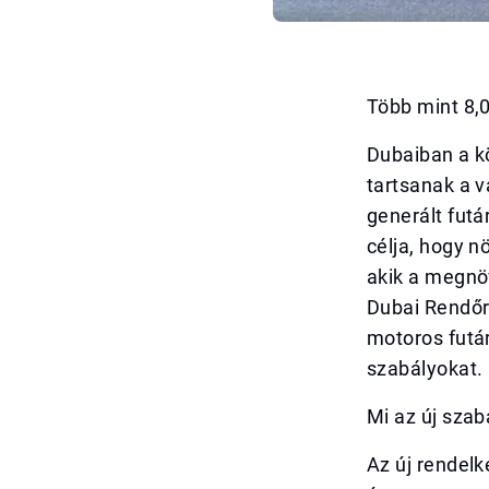
Több mint 8,
Dubaiban a k
tartsanak a 
generált futá
célja, hogy n
akik a megnö
Dubai Rendőr
motoros futá
szabályokat.
Mi az új szab
Az új rendelk