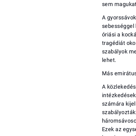
sem magukat
A gyorssávok
sebességgel 
óriási a kock
tragédiát ok
szabályok me
lehet.
Más emirátuso
A közlekedés
intézkedések
számára kijel
szabályozták
háromsávoson
Ezek az egys