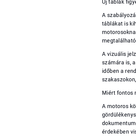
Új táblák fig
A szabályozá
táblákat is k
motorosoknak 
megtalálhatók
A vizuális j
számára is, a
időben a rend
szakaszokon,
Miért fontos
A motoros kö
gördülékenys
dokumentumot
érdekében vi