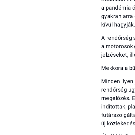
a pandémia ó
gyakran arra
kívül hagyják
A rendőrség s
a motorosok 
jelzéseket, il
Mekkora a bü
Minden ilyen
rendőrség ug
megelőzés. E
indítottak, p
futárszolgált
új közlekedés