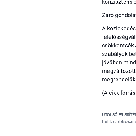
konzisztens é
Záró gondola
A közlekedés
felelősségvál
csökkentsék 
szabályok be
jövőben mind
megváltozott
megrendelőké
(A cikk forrá
UTOLSÓ FRISSÍTÉ
Ha hibát találsz ezen 