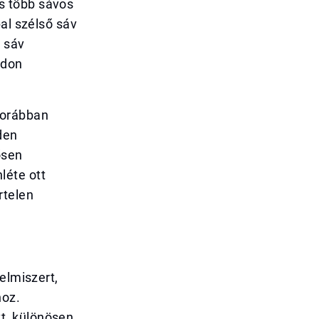
s több sávos
al szélső sáv
 sáv
adon
korábban
den
ősen
léte ott
rtelen
elmiszert,
hoz.
t, különösen