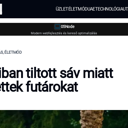
ÜZLET
ÉLETMÓD
UAE
TECHNOLÓGIA
UT
és
05Node
Modern webfejlesztés és kereső optimalizálás
ÁS, ÉLETMÓD
ban tiltott sáv miatt
ttek futárokat