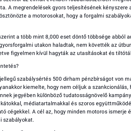
ta. A megrendelések gyors teljesítésének kényszere
 ösztönözte a motorosokat, hogy a forgalmi szabályok
.
zerint a több mint 8,000 eset döntő többsége abból a
gyorsforgalmi utakon haladtak, nem követték az útbur
letve figyelmen kívül hagyták az utasításokat és tiltótá
ntetés?
 jellegű szabálysértés 500 dirham pénzbírságot von m
yanakkor kiemelte, hogy nem céljuk a szankcionálás,
nnek jegyében különböző tudatosságnövelő kampány
lakátokkal, médiatartalmakkal és szoros együttműködé
ató cégekkel. A cél az, hogy minden motoros ismerje é
i szabályokat.