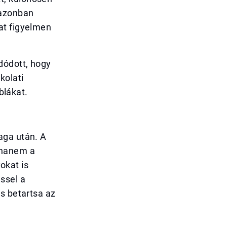
 azonban
at figyelmen
dódott, hogy
kolati
blákat.
aga után. A
 hanem a
okat is
ssel a
s betartsa az