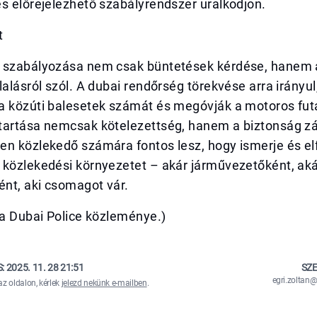
s előrejelezhető szabályrendszer uralkodjon.
t
 szabályozása nem csak büntetések kérdése, hanem 
lalásról szól. A dubai rendőrség törekvése arra irányul
a közúti balesetek számát és megóvják a motoros futá
tartása nemcsak kötelezettség, hanem a biztonság zá
en közlekedő számára fontos lesz, hogy ismerje és el
 közlekedési környezetet – akár járművezetőként, ak
nt, aki csomagot vár.
sa Dubai Police közleménye.)
S:
2025. 11. 28 21:51
SZE
egri.zolta
az oldalon, kérlek
jelezd nekünk e-mailben
.