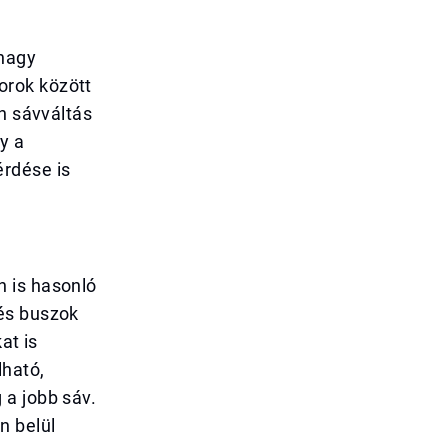
 nagy
orok között
en sávváltás
y a
érdése is
h is hasonló
 és buszok
at is
lható,
 a jobb sáv.
n belül