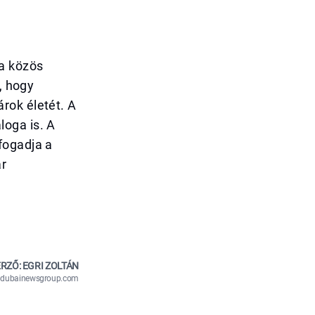
a közös
, hogy
rok életét. A
loga is. A
fogadja a
ár
RZŐ: EGRI ZOLTÁN
n@dubainewsgroup.com