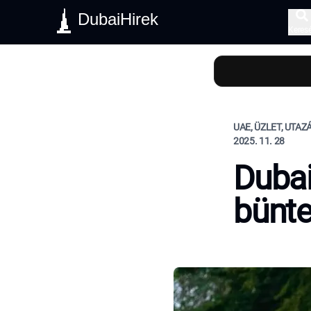
DubaiHirek
Keres
UAE, ÜZLET, UTAZ
2025. 11. 28
Dubai
bünte