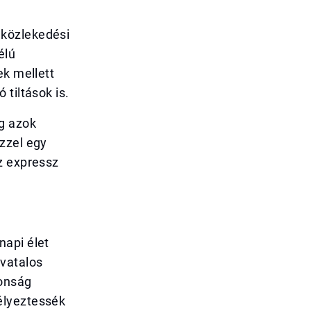
 közlekedési
élú
ek mellett
tiltások is.
ég azok
zzel egy
z expressz
napi élet
ivatalos
tonság
élyeztessék