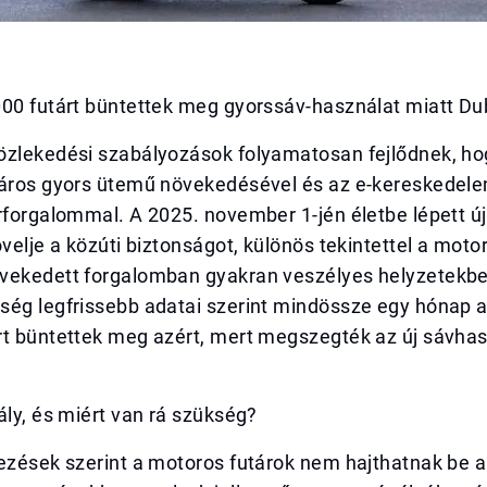
000 futárt büntettek meg gyorssáv-használat miatt D
özlekedési szabályozások folyamatosan fejlődnek, ho
város gyors ütemű növekedésével és az e-kereskedele
rforgalommal. A 2025. november 1-jén életbe lépett ú
övelje a közúti biztonságot, különös tekintettel a moto
vekedett forgalomban gyakran veszélyes helyzetekbe
ség legfrissebb adatai szerint mindössze egy hónap a
rt büntettek meg azért, mert megszegték az új sávhas
ály, és miért van rá szükség?
ezések szerint a motoros futárok nem hajthatnak be a 