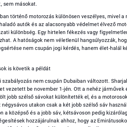
, sem másokat.
ban történő motorozás különösen veszélyes, mivel a
haladó autók és az alacsonyabb védelmet élvező mot
ázati különbség. Egy hirtelen fékezés vagy figyelmetl
ozhat. A hatóságok nem véletlenül hangsúlyozzák, hog
gsértése nem csupán jogi kérdés, hanem élet-halál k
k is követik a példát
i szabályozás nem csupán Dubaiban változott. Sharja
et vezetett be november 1-jén. Ott a nehéz járművek
ölt jobb szélső sávokat különítették el, és a motorosok
: négysávos utakon csak a két jobb szélső sáv haszná
 a középső és a jobb sáv, kétsávoson pedig kizárólag
égesítések hozzájárulnak ahhoz, hogy az Emirátusoko