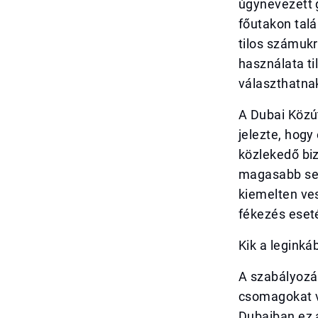
úgynevezett 
főutakon talá
tilos számuk
használata t
választhatna
A Dubai Közú
jelezte, hog
közlekedő bi
magasabb seb
kiemelten ves
fékezés eset
Kik a leginká
A szabályozás
csomagokat v
Dubaiban ez 