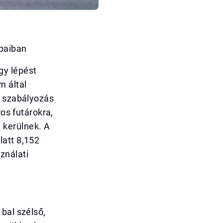
ubaiban
gy lépést
m által
j szabályozás
ros futárokra,
 kerülnek. A
latt 8,152
ználati
bal szélső,