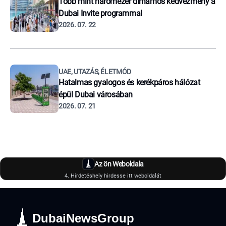
Több mint háromezer dirhamos kedvezmény a
Dubai Invite programmal
2026. 07. 22
UAE, UTAZÁS, ÉLETMÓD
Hatalmas gyalogos és kerékpáros hálózat
épül Dubai városában
2026. 07. 21
Az ön Weboldala
4. Hirdetéshely hirdesse itt weboldalát
DubaiNewsGroup