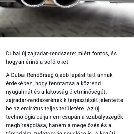
Dubai új zajradar-rendszere: miért fontos, és
hogyan érinti a sofőröket
A Dubai Rendőrség újabb lépést tett annak
érdekében, hogy fenntartsa a közrend
nyugalmát és a lakosság életminőségét:
zajradar-rendszerének kiterjesztését jelentette
be az emirátus teljes területére. Az új
technológia célja nem csupán a szabályszegők
megbírságolása, hanem a megelőzés és a
társadalmi tudatosság növelése is. A közúti