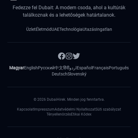
Fedezze fel Dubait: A modern csoda, ahol a kultúrák
találkoznak és a lehetőségek határtalanok.
Üzlet
Életmód
UAE
Technológia
Utazás
Ingatlan
Magyar
English
Русский
中文
हिंदी
اردو
Español
Français
Português
Deutsch
Slovenský
©
2026
DubaiHirek. Minden jog fenntartva.
Kapcsolat
Impresszum
Adatvédelmi Nyilatkozat
Süti szabályzat
Tényellenörzés
Etikai Kódex