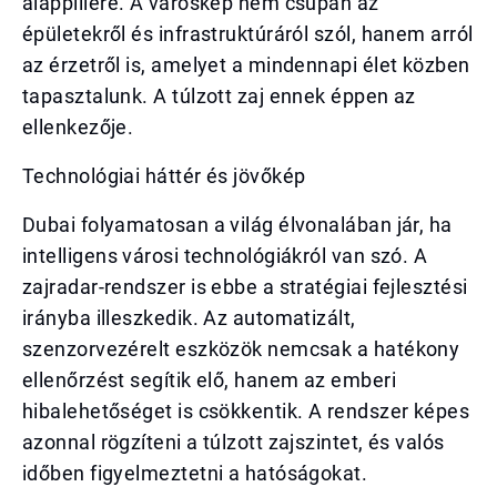
alappillére. A városkép nem csupán az
épületekről és infrastruktúráról szól, hanem arról
az érzetről is, amelyet a mindennapi élet közben
tapasztalunk. A túlzott zaj ennek éppen az
ellenkezője.
Technológiai háttér és jövőkép
Dubai folyamatosan a világ élvonalában jár, ha
intelligens városi technológiákról van szó. A
zajradar-rendszer is ebbe a stratégiai fejlesztési
irányba illeszkedik. Az automatizált,
szenzorvezérelt eszközök nemcsak a hatékony
ellenőrzést segítik elő, hanem az emberi
hibalehetőséget is csökkentik. A rendszer képes
azonnal rögzíteni a túlzott zajszintet, és valós
időben figyelmeztetni a hatóságokat.