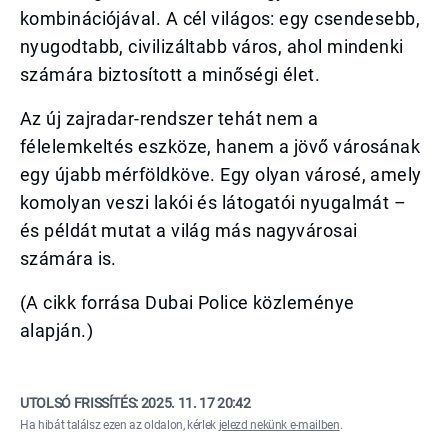
kombinációjával. A cél világos: egy csendesebb,
nyugodtabb, civilizáltabb város, ahol mindenki
számára biztosított a minőségi élet.
Az új zajradar-rendszer tehát nem a
félelemkeltés eszköze, hanem a jövő városának
egy újabb mérföldköve. Egy olyan városé, amely
komolyan veszi lakói és látogatói nyugalmát –
és példát mutat a világ más nagyvárosai
számára is.
(A cikk forrása Dubai Police közleménye
alapján.)
UTOLSÓ FRISSÍTÉS:
2025. 11. 17 20:42
Ha hibát találsz ezen az oldalon, kérlek
jelezd nekünk e-mailben
.