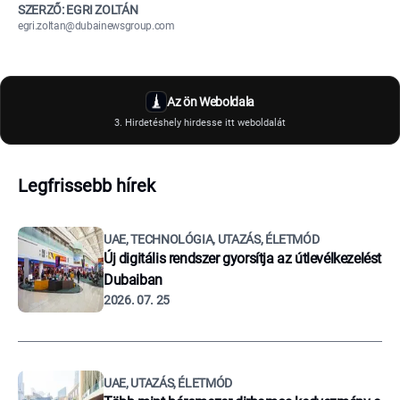
SZERZŐ: EGRI ZOLTÁN
egri.zoltan@dubainewsgroup.com
Az ön Weboldala
3. Hirdetéshely hirdesse itt weboldalát
Legfrissebb hírek
UAE, TECHNOLÓGIA, UTAZÁS, ÉLETMÓD
Új digitális rendszer gyorsítja az útlevélkezelést
Dubaiban
2026. 07. 25
UAE, UTAZÁS, ÉLETMÓD