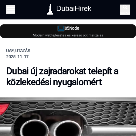
DubaiHirek
Keresés
05Node
Modern webfejlesztés és kereső optimalizálás
UAE, UTAZÁS
2025. 11. 17
Dubai új zajradarokat telepít a
közlekedési nyugalomért