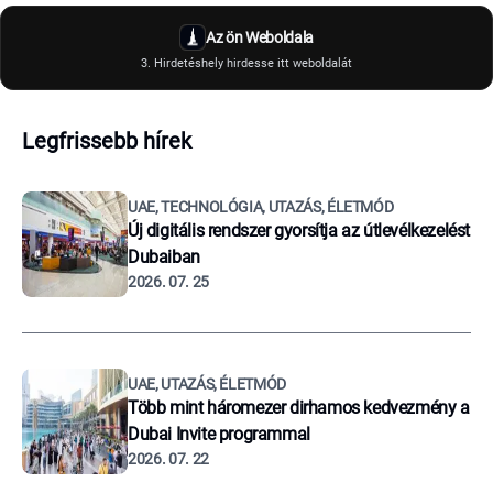
Az ön Weboldala
3. Hirdetéshely hirdesse itt weboldalát
Legfrissebb hírek
UAE, TECHNOLÓGIA, UTAZÁS, ÉLETMÓD
Új digitális rendszer gyorsítja az útlevélkezelést
Dubaiban
2026. 07. 25
UAE, UTAZÁS, ÉLETMÓD
Több mint háromezer dirhamos kedvezmény a
Dubai Invite programmal
2026. 07. 22