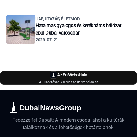
UAE, UTAZÁS, ÉLETMÓD
Hatalmas gyalogos és kerékpáros hálózat
épül Dubai városában
2026. 07. 21
Az ön Weboldala
4. Hirdetéshely hirdesse itt weboldalát
DubaiNewsGroup
Fedezze fel Dubait: A modern csoda, ahol a kultúrák
találkoznak és a lehetőségek határtalanok.