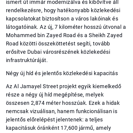
ismert út immár modernizálva és kibővítve áll
rendelkezésre, hogy hatékonyabb közlekedési
kapcsolatokat biztosítson a város lakóinak és
látogatóinak. Az új, 7 kilométer hosszú útvonal a
Mohammed bin Zayed Road és a Sheikh Zayed
Road közötti összeköttetést segíti, tovább
erősítve Dubai városrészének közlekedési
infrastruktúráját.
Négy új híd és jelentős közlekedési kapacitás
Az Al Jamayel Street projekt egyik kiemelkedő
része a négy új híd megépítése, melyek
összesen 2,874 méter hosszúak. Ezek a hidak
nemcsak vizuálisan, hanem funkcionálisan is
jelentős előrelépést jelentenek: a teljes
kapacitásuk óránként 17,600 jármű, amely