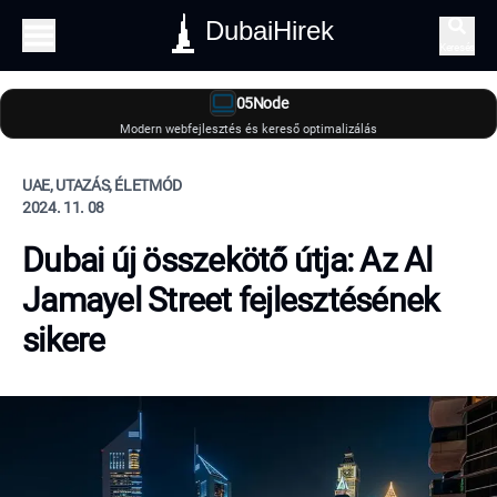
DubaiHirek
Keresés
05Node
Modern webfejlesztés és kereső optimalizálás
UAE, UTAZÁS, ÉLETMÓD
2024. 11. 08
Dubai új összekötő útja: Az Al
Jamayel Street fejlesztésének
sikere