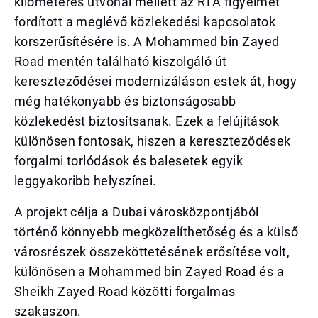
kilométeres útvonal mellett az RTA figyelmet
fordított a meglévő közlekedési kapcsolatok
korszerűsítésére is. A Mohammed bin Zayed
Road mentén található kiszolgáló út
kereszteződései modernizáláson estek át, hogy
még hatékonyabb és biztonságosabb
közlekedést biztosítsanak. Ezek a felújítások
különösen fontosak, hiszen a kereszteződések
forgalmi torlódások és balesetek egyik
leggyakoribb helyszínei.
A projekt célja a Dubai városközpontjából
történő könnyebb megközelíthetőség és a külső
városrészek összeköttetésének erősítése volt,
különösen a Mohammed bin Zayed Road és a
Sheikh Zayed Road közötti forgalmas
szakaszon.