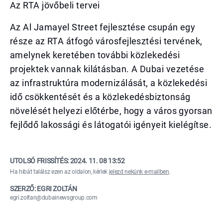
Az RTA jövőbeli tervei
Az Al Jamayel Street fejlesztése csupán egy
része az RTA átfogó városfejlesztési tervének,
amelynek keretében további közlekedési
projektek vannak kilátásban. A Dubai vezetése
az infrastruktúra modernizálását, a közlekedési
idő csökkentését és a közlekedésbiztonság
növelését helyezi előtérbe, hogy a város gyorsan
fejlődő lakossági és látogatói igényeit kielégítse.
UTOLSÓ FRISSÍTÉS:
2024. 11. 08 13:52
Ha hibát találsz ezen az oldalon, kérlek
jelezd nekünk e-mailben
.
SZERZŐ: EGRI ZOLTÁN
egri.zoltan@dubainewsgroup.com