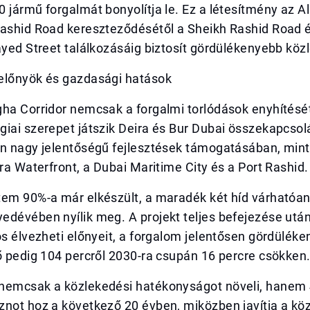
 jármű forgalmát bonyolítja le. Ez a létesítmény az A
Rashid Road kereszteződésétől a Sheikh Rashid Road 
ayed Street találkozásáig biztosít gördülékenyebb köz
előnyök és gazdasági hatások
ha Corridor nemcsak a forgalmi torlódások enyhítését
giai szerepet játszik Deira és Bur Dubai összekapcso
an nagy jelentőségű fejlesztések támogatásában, mint
ira Waterfront, a Dubai Maritime City és a Port Rashid.
tem 90%-a már elkészült, a maradék két híd várhatóan
edévében nyílik meg. A projekt teljes befejezése utá
os élvezheti előnyeit, a forgalom jelentősen gördüléke
ő pedig 104 percről 2030-ra csupán 16 percre csökken
nemcsak a közlekedési hatékonyságot növeli, hanem 4
not hoz a következő 20 évben, miközben javítja a köz