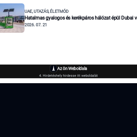
UAE, UTAZÁS, ÉLETMÓD
Hatalmas gyalogos és kerékpáros hálózat épül Dubai 
2026. 07. 21
Az ön Weboldala
4. Hirdetéshely hirdesse itt weboldalát