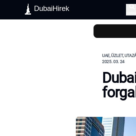
DubaiHirek
Keres
UAE, ÜZLET, UTAZ
2025. 03. 24
Dubai
forga