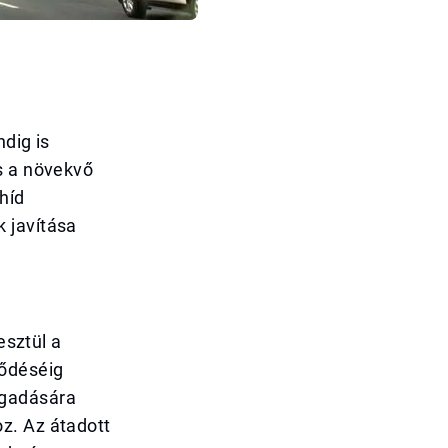
dig is
s a növekvő
híd
 javítása
esztül a
ződéséig
ogadására
z. Az átadott