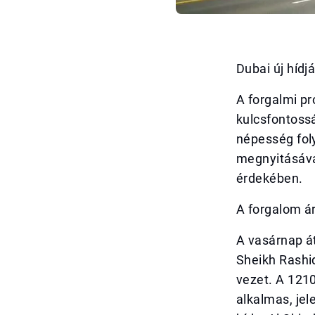
Dubai új hídj
A forgalmi pr
kulcsfontossá
népesség foly
megnyitásáva
érdekében.
A forgalom ár
A vasárnap át
Sheikh Rashi
vezet. A 121
alkalmas, je