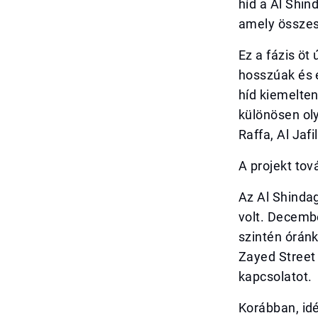
híd a Al Shi
amely összes
Ez a fázis öt
hosszúak és 
híd kiemelten
különösen oly
Raffa, Al Jaf
A projekt tov
Az Al Shinda
volt. Decemb
szintén óránk
Zayed Street 
kapcsolatot.
Korábban, idé