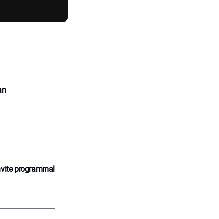
an
nvite programmal