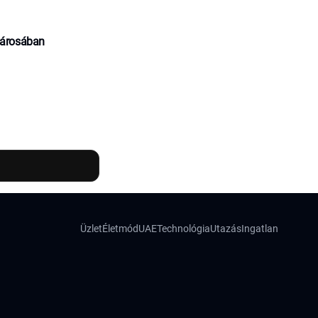
városában
Üzlet
Életmód
UAE
Technológia
Utazás
Ingatlan