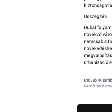
biztonságot i
Összegzés
Dubai folyama
növekvő város
nemcsak a fo
növekedéshez
megvalósítás
urbanizáció é
UTOLSÓ FRISSÍTÉ
Ha hibát találsz ezen 