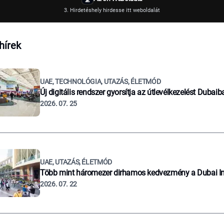
3. Hirdetéshely hirdesse itt weboldalát
hírek
UAE, TECHNOLÓGIA, UTAZÁS, ÉLETMÓD
Új digitális rendszer gyorsítja az útlevélkezelést Dubaib
2026. 07. 25
UAE, UTAZÁS, ÉLETMÓD
Több mint háromezer dirhamos kedvezmény a Dubai I
2026. 07. 22