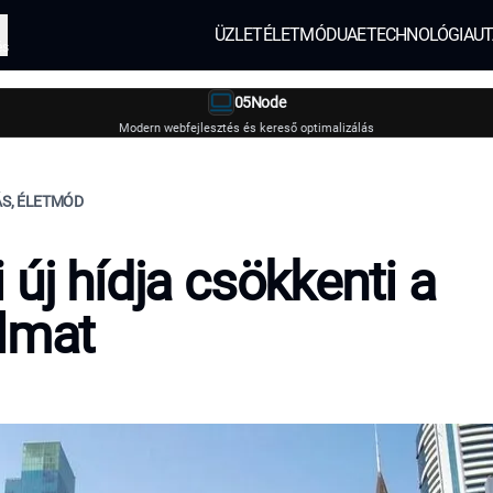
ÜZLET
ÉLETMÓD
UAE
TECHNOLÓGIA
UT
és
05Node
Modern webfejlesztés és kereső optimalizálás
ÁS, ÉLETMÓD
 új hídja csökkenti a
lmat