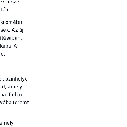
ek része,
tén.
 kilométer
sek. Az új
vításában,
aiba, Al
ve.
ek színhelye
at, amely
alifa bin
ányába teremt
 amely