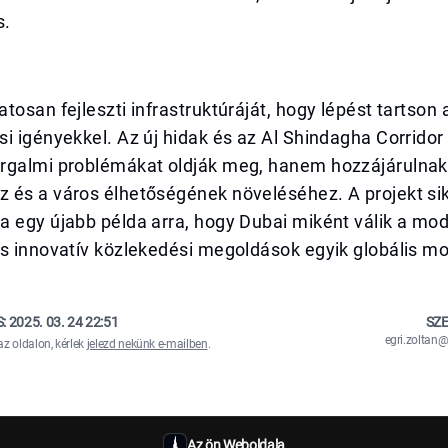
s.
tosan fejleszti infrastruktúráját, hogy lépést tartson
i igényekkel. Az új hidak és az Al Shindagha Corridor 
rgalmi problémákat oldják meg, hanem hozzájárulnak
 és a város élhetőségének növeléséhez. A projekt si
a egy újabb példa arra, hogy Dubai miként válik a mo
s innovatív közlekedési megoldások egyik globális mo
S:
2025. 03. 24 22:51
SZE
egri.zolta
az oldalon, kérlek
jelezd nekünk e-mailben
.
Az ön Weboldala