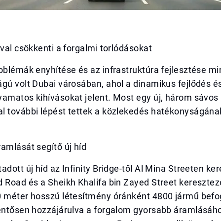
ával csökkenti a forgalmi torlódásokat
oblémák enyhítése és az infrastruktúra fejlesztése min
gú volt Dubai városában, ahol a dinamikus fejlődés é
amatos kihívásokat jelent. Most egy új, három sávos 
l további lépést tettek a közlekedés hatékonyságának
amlását segítő új híd
adott új híd az Infinity Bridge-től Al Mina Streeten ker
d Road és a Sheikh Khalifa bin Zayed Street kereszte
0 méter hosszú létesítmény óránként 4800 jármű bef
lentősen hozzájárulva a forgalom gyorsabb áramlásáho