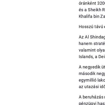
óránként 3200
és a Sheikh 
Khalifa bin Z
Hosszú távú 
Az Al Shindag
hanem straté
valamint oly
Islands, a De
A negyedik ü
második negy
egymillió lak
az utazási id
A beruházás 
pénzügyi hasz