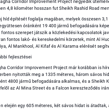
ndagha Corridor Improvement Project negyedik ütemén
en 4,8 kilométer hosszan fut Sheikh Rashid Road men
 új híd építését foglalja magában, melyek összesen 3,1
együttesen óránként 19 400 jármű befogadására képe
 fontos szerepet játszik a közlekedési kapcsolatok ja
an fontos lakó- és kereskedelmi körzetek, mint Al Hud
iliya, Al Mankhool, Al Kifaf és Al Karama elérését segít
ábbi fejlesztései
gha Corridor Improvement Project már korábban is hír
erben nyitották meg a 1335 méteres, három sávos hid
ént 4800 jármű befogadására alkalmas, és a Sheikh Kh
felől az Al Mina Street és a Falcon kereszteződés ir
n elején egy 605 méteres, két sávos hidat is átadtak,