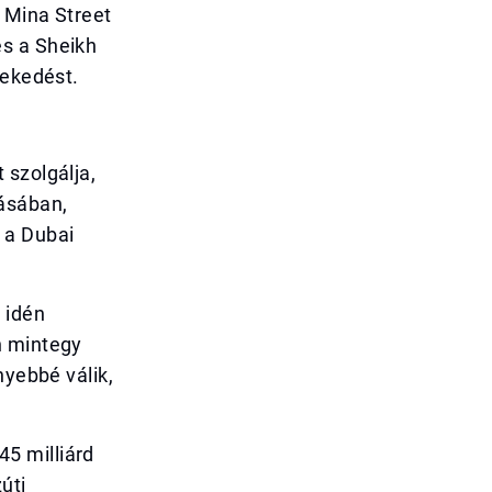
l Mina Street
és a Sheikh
lekedést.
 szolgálja,
lásában,
 a Dubai
 idén
n mintegy
nyebbé válik,
.
5 milliárd
úti