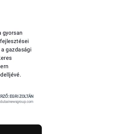
 a gyorsan
fejlesztései
 a gazdasági
keres
dern
delljévé.
RZŐ: EGRI ZOLTÁN
n@dubainewsgroup.com