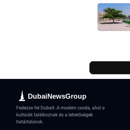
DubaiNewsGroup
Fedezze fel Dubait: A modern csoda, ahol a
kultúrák találkoznak és a lehetőségek
határtalanok.