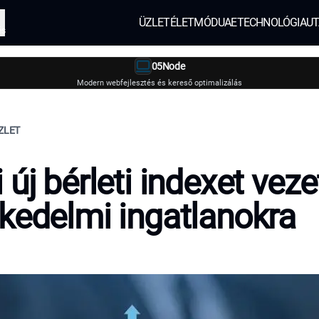
ÜZLET
ÉLETMÓD
UAE
TECHNOLÓGIA
UT
és
05Node
Modern webfejlesztés és kereső optimalizálás
ZLET
 új bérleti indexet veze
kedelmi ingatlanokra