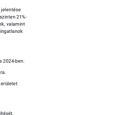
 jelentése
szinten 21%-
ek, valamint
 ingatlanok
ta 2024-ben:
ra.
területet
ítését,