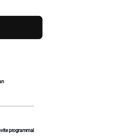
an
nvite programmal