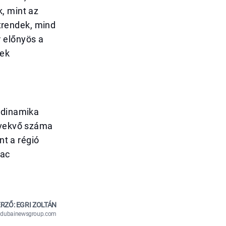
, mint az
jtrendek, mind
 előnyös a
nek
 dinamika
növekvő száma
nt a régió
iac
RZŐ: EGRI ZOLTÁN
n@dubainewsgroup.com