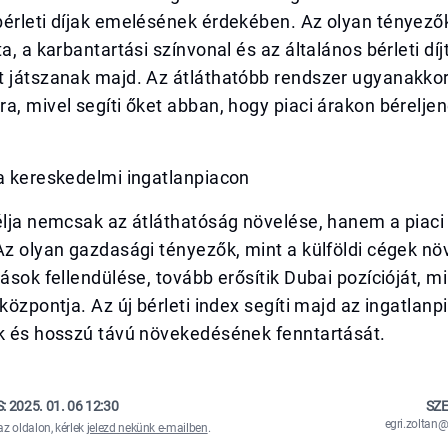
érleti díjak emelésének érdekében. Az olyan tényezők
ta, a karbantartási színvonal és az általános bérleti dí
t játszanak majd. Az átláthatóbb rendszer ugyanakkor
a, mivel segíti őket abban, hogy piaci árakon bérelje
 a kereskedelmi ingatlanpiacon
élja nemcsak az átláthatóság növelése, hanem a piaci
 Az olyan gazdasági tényezők, mint a külföldi cégek 
zások fellendülése, tovább erősítik Dubai pozícióját, mi
 központja. Az új bérleti index segíti majd az ingatlanp
ak és hosszú távú növekedésének fenntartását.
S:
2025. 01. 06 12:30
SZE
egri.zolta
az oldalon, kérlek
jelezd nekünk e-mailben
.