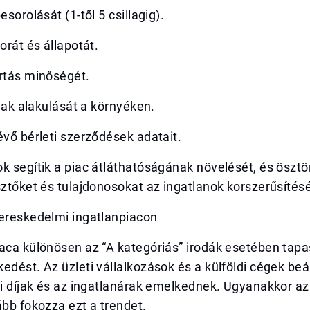
esorolását (1-től 5 csillagig).
orát és állapotát.
artás minőségét.
íjak alakulását a környéken.
évő bérleti szerződések adatait.
k segítik a piac átláthatóságának növelését, és ösztö
sztőket és tulajdonosokat az ingatlanok korszerűsítés
kereskedelmi ingatlanpiacon
aca különösen az “A kategóriás” irodák esetében tapas
edést. Az üzleti vállalkozások és a külföldi cégek be
ti díjak és az ingatlanárak emelkednek. Ugyanakkor az 
ább fokozza ezt a trendet.