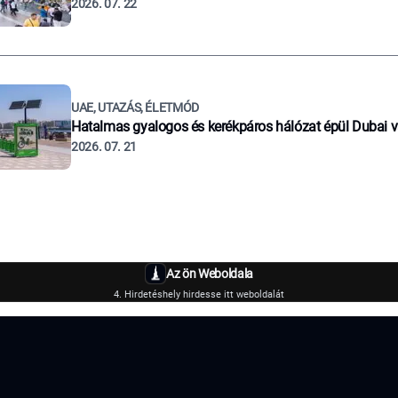
2026. 07. 22
UAE, UTAZÁS, ÉLETMÓD
Hatalmas gyalogos és kerékpáros hálózat épül Dubai 
2026. 07. 21
Az ön Weboldala
4. Hirdetéshely hirdesse itt weboldalát