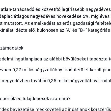
gatlan-tanácsadó és közvetítő legfrissebb negyedéves
rodapiac átlagos negyedéves növekedése 5%, míg éves 
t mutatott. Az emelkedést az erős gazdasági feltétel
 kínálat idézte elő, különösen az “A” és “B+” kategóriás
 számadatok
edelmi ingatlanpiaca az alábbi bővüléseket tapasztal
évben 0,37 millió négyzetlábnyi irodaterület került piac
 negyedévben további 0,35 millió négyzetlábnyi iroda
 a bérlők és tulajdonosok számára?
 index bevezetése megköveteli az ingatlanok korszerűs