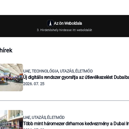
Az ön Weboldala
3. Hirdetéshely hirdesse itt weboldalát
hírek
UAE, TECHNOLÓGIA, UTAZÁS, ÉLETMÓD
Új digitális rendszer gyorsítja az útlevélkezelést Dubaib
2026. 07. 25
UAE, UTAZÁS, ÉLETMÓD
Több mint háromezer dirhamos kedvezmény a Dubai I