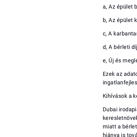
a, Az épület b
b, Az épület k
c, A karbant
d, A bérleti d
e, Új és megl
Ezek az adato
ingatlanfejle
Kihívások a 
Dubai irodapi
keresletnövek
miatt a bérle
hiánya is tov