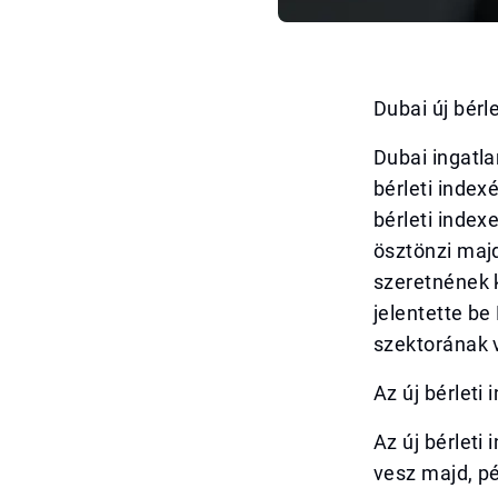
Dubai új bérl
Dubai ingatla
bérleti index
bérleti index
ösztönzi majd
szeretnének 
jelentette be
szektorának 
Az új bérleti
Az új bérleti
vesz majd, pé