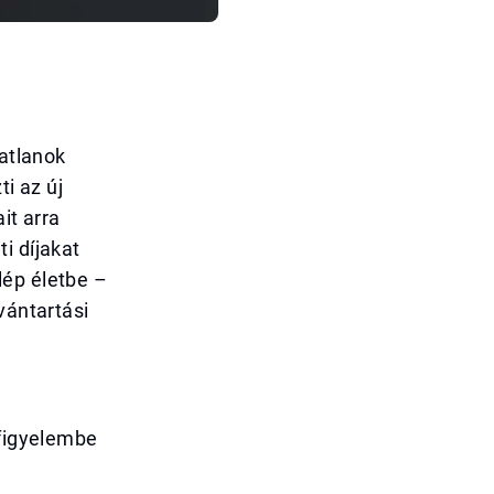
gatlanok
ti az új
it arra
i díjakat
lép életbe –
vántartási
 figyelembe