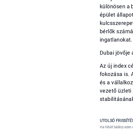
különösen a b
épület állapo
kulcsszerepe
bérlők számár
ingatlanokat.
Dubai jövője
Az új index c
fokozása is.
és a vállalko
vezető üzleti
stabilitásán
UTOLSÓ FRISSÍTÉ
Ha hibát találsz ezen 