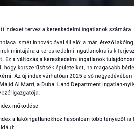
eti indexet tervez a kereskedelmi ingatlanok számára
npiaca ismét innovációval áll elő: a már létező lakóin
ének mintájára a kereskedelmi ingatlanokra is kiterjesz
et. Ez a változás a kereskedelmi ingatlanok tulajdonosa
, hogy korszerűsítsék épületeiket, ha magasabb bérlet
kérni. Az új index várhatóan 2025 első negyedévében 
 Majid Al Marri, a Dubai Land Department ingatlan-nyil
vezérigazgatója.
 index működése
 index a lakóingatlanokhoz hasonlóan több tényezőt is
ldául: