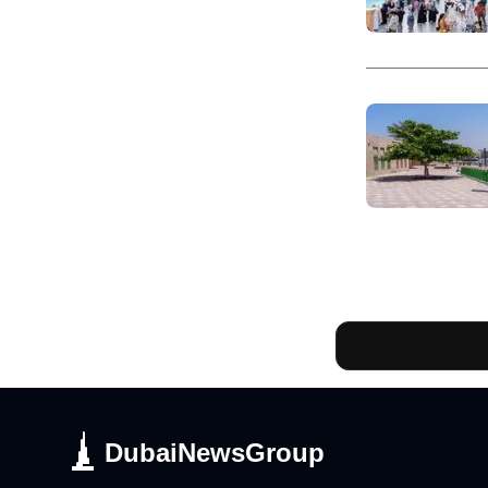
DubaiNewsGroup