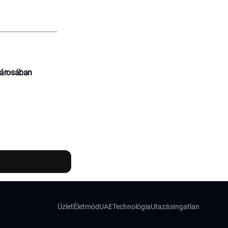
városában
Üzlet
Életmód
UAE
Technológia
Utazás
Ingatlan