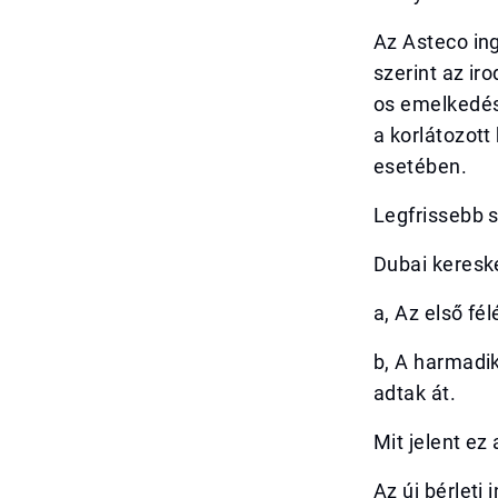
Az Asteco in
szerint az i
os emelkedés
a korlátozott
esetében.
Legfrissebb
Dubai keresk
a, Az első fél
b, A harmadik
adtak át.
Mit jelent ez
Az új bérleti