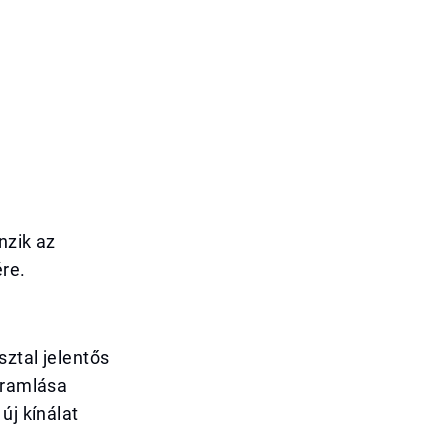
nzik az
ére.
ztal jelentős
áramlása
új kínálat